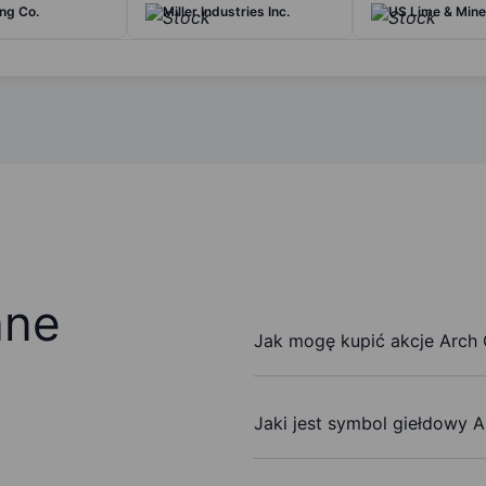
ing Co.
Miller Industries Inc.
US Lime & Miner
ane
Jak mogę kupić akcje Arch 
Jaki jest symbol giełdowy A