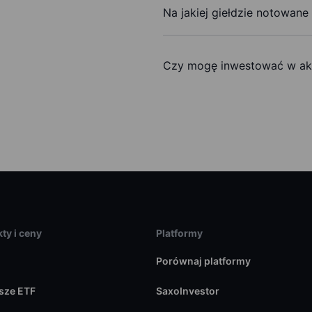
Na jakiej giełdzie notowane
Czy mogę inwestować w akc
ty i ceny
Platformy
Porównaj platformy
sze ETF
SaxoInvestor