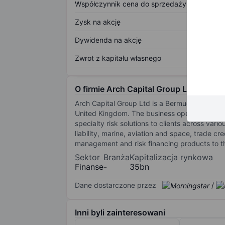
Współczynnik cena do sprzedaży
Zysk na akcję
Dywidenda na akcję
Zwrot z kapitału własnego
O firmie Arch Capital Group Ltd
Arch Capital Group Ltd is a Bermuda company 
United Kingdom. The business operates throu
specialty risk solutions to clients across va
liability, marine, aviation and space, trade cr
management and risk financing products to t
Sektor
Branża
Kapitalizacja rynkowa
Finanse
-
35bn
Dane dostarczone przez
/
Inni byli zainteresowani