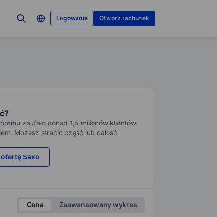
Logowanie
Otwórz rachunek
ć?
tóremu zaufało ponad 1,5 milionów klientów.
iem. Możesz stracić część lub całość
 ofertę Saxo
Cena
Zaawansowany wykres