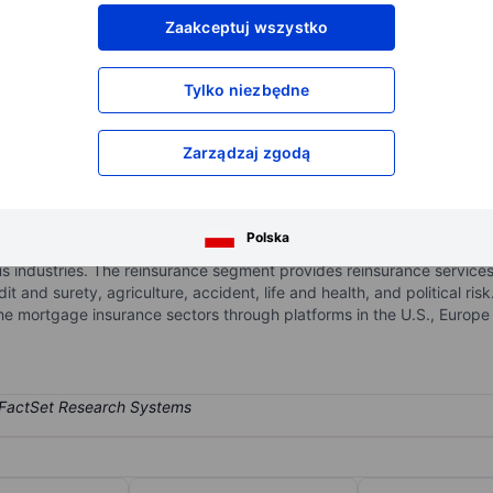
XXXXXXX
XXXXXXX
Zaakceptuj wszystko
XXXXXXX
XXXXXXX
XXXXXXX
XXXXXXX
Tylko niezbędne
Otwórz konto
aby uzyskać dostęp do większej ilości n
XXXXXXX
XXXXXXX
Zarządzaj zgodą
that writes insurance and reinsurance with operations in the United 
Polska
gh three underwriting segments: insurance, reinsurance, and mortg
rious industries. The reinsurance segment provides reinsurance servic
edit and surety, agriculture, accident, life and health, and political r
he mortgage insurance sectors through platforms in the U.S., Europ