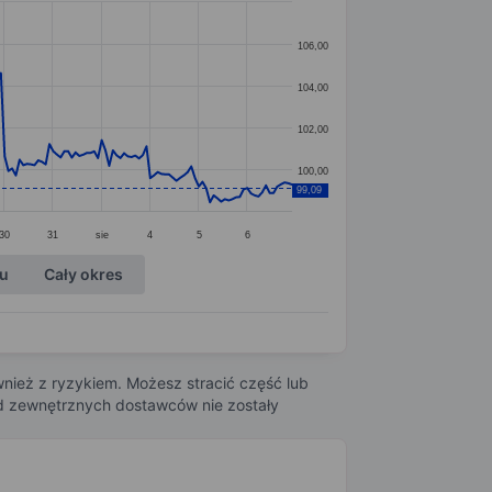
106,00
104,00
102,00
100,00
99,09
30
31
sie
4
5
6
ku
Cały okres
nież z ryzykiem. Możesz stracić część lub
 od zewnętrznych dostawców nie zostały