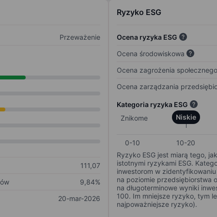
Ryzyko ESG
Przeważenie
Ocena ryzyka ESG
Ocena środowiskowa
Ocena zagrożenia społeczneg
Ocena zarządzania przedsiębi
Kategoria ryzyka ESG
Niskie
Znikome
0-10
10-20
Ryzyko ESG jest miarą tego, ja
istotnymi ryzykami ESG. Kateg
111,07
inwestorom w zidentyfikowaniu 
na poziomie przedsiębiorstwa 
ków
9,84%
na długoterminowe wyniki inwes
100. Im mniejsze ryzyko, tym l
20-mar-2026
najpoważniejsze ryzyko).