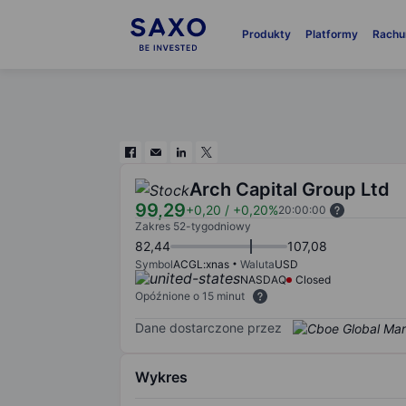
Produkty
Platformy
Rachu
Arch Capital Group Ltd
99,29
+0,20
/
+0,20%
20:00:00
Zakres 52-tygodniowy
82,44
107,08
Symbol
ACGL:xnas
Waluta
USD
NASDAQ
Closed
Opóźnione o 15 minut
Dane dostarczone przez
Wykres
Chart