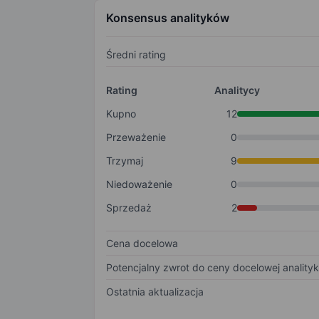
Konsensus analityków
Średni rating
Rating
Analitycy
Kupno
12
Przeważenie
0
Trzymaj
9
Niedoważenie
0
Sprzedaż
2
Cena docelowa
Potencjalny zwrot do ceny docelowej anality
Ostatnia aktualizacja