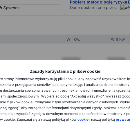
Pobierz metodologię ryzyka 
Dane dostarczone przez
W I kw.
W II kw.
XXXXXXX
XXXXXXX
XXXXXXX
XXXXXXX
Zasady korzystania z plików cookie
e strony internetowe wykorzystują pliki cookie, aby zapewnić użytkownikom l
XXXXXXX
XXXXXXX
zenia z przeglądania umożliwiając, optymalizując i analizując działanie strony
u dostarczania spersonalizowanych treści reklamowych i umożliwienia łączenia
ami społecznościowymi. Wybierając opcję "Akceptuj wszystko", wyrażasz zgo
XXXXXXX
XXXXXXX
anie z plików cookie i związane z tym przetwarzanie danych osobowych. Wybie
dzaj zgodą", aby zarządzać preferencjami dotyczącymi zgody. Możesz zmieni
XXXXXXX
XXXXXXX
rencje lub wycofać zgodę w dowolnym momencie za pośrednictwem strony z po
ów cookie. Zapoznaj się z naszą polityką plików
cookie
i naszą polityką
prywatn