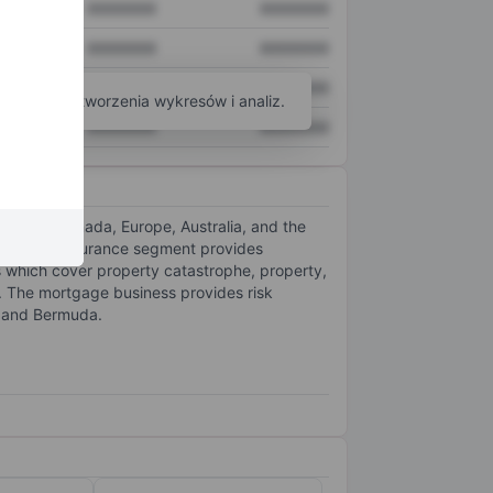
XXXXXXX
XXXXXXX
XXXXXXX
XXXXXXX
XXXXXXX
XXXXXXX
arzędzi do tworzenia wykresów i analiz.
XXXXXXX
XXXXXXX
States, Canada, Europe, Australia, and the
age. The insurance segment provides
es which cover property catastrophe, property,
isk. The mortgage business provides risk
e and Bermuda.