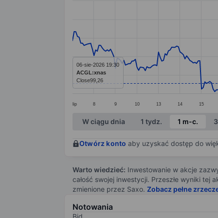
Line chart with 299 data points.
The chart has 1 X axis displaying categ
The chart has 1 Y axis displaying value
06-sie-2026 19:30
ACGL:xnas
Close
99,26
lip
8
9
10
13
14
15
End of interactive chart.
W ciągu dnia
1 tydz.
1 m-c.
3
Otwórz konto
aby uzyskać dostęp do więks
Warto wiedzieć:
Inwestowanie w akcje zazwyc
całość swojej inwestycji. Przeszłe wyniki te
zmienione przez Saxo.
Zobacz pełne zrzecz
Notowania
Bid