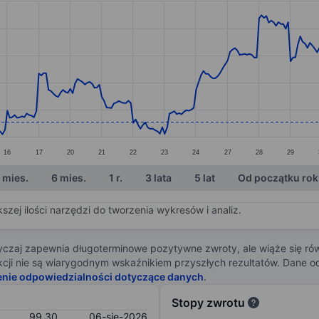
ories.
s. Data ranges from 98.18 to 106.98.
16
17
20
21
22
23
24
27
28
29
 mies.
6 mies.
1 r.
3 lata
5 lat
Od początku ro
zej ilości narzędzi do tworzenia wykresów i analiz.
zaj zapewnia długoterminowe pozytywne zwroty, ale wiąże się rów
j akcji nie są wiarygodnym wskaźnikiem przyszłych rezultatów. Dane
enie odpowiedzialności dotyczące danych
.
Stopy zwrotu
99,30
06-sie-2026