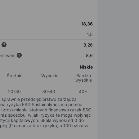
18,36
1,5
o
8,26
orstwem
8,6
Niskie
Średnie
Wysokie
Bardzo
wysokie
20-30
30-40
40+
k sprawnie przedsiębiorstwo zarządza
oria ryzyka ESG Sustainalytics ma pomóc
i zrozumieniu istotnych finansowo ryzyk ESG
oraz sposobu, w jaki ryzyka te mogą wpłynąć
tycji kapitałowych. Skala wynosi od 0 do
epiej (0 oznacza brak ryzyka, a 100 oznacza