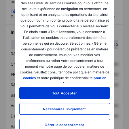
au risque le plus élevé).
Nos sites web utilisent des cookies pour vous offrir une
meilleure expérience de navigation en permettant, en
Télécharger la méthodologie ESG (en anglais)
optimisant et en analysant les opérations du site, ainsi
Data provided by
/
que pour fournir un contenu publicitaire personnalisé et
vous permettre de vous connecter aux médias sociaux.
Informations financières
En choisissant « Tout Accepter», vous consentez à
l'utilisation de cookies et au traitement des données
personnelles qui en découle. Sélectionnez « Gérer le
T1
T2
consentement » pour gérer vos préférences en matière
Résultats
de consentement. Vous pouvez modifier vos
préférences ou retirer votre consentement à tout
Chiffre d’affaires
XXXXXXX
XXXXXXX
moment via notre page de politique en matière de
cookies. Veuillez consulter notre politique en matière de
EBITDA
XXXXXXX
XXXXXXX
cookies
et notre politique de confidentialité
pour en
savoir plus
.
Résultat net
XXXXXXX
XXXXXXX
Tout Accepter
Bilan
Actif total
XXXXXXX
XXXXXXX
Nécessaires uniquement
Dette totale
XXXXXXX
XXXXXXX
Gérer le consentement
Ratios