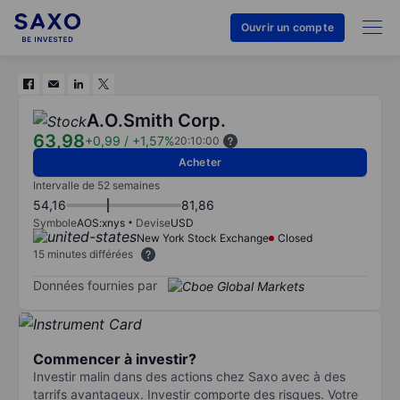
Ouvrir un compte
A.O.Smith Corp.
63,98
+0,99
/
+1,57%
20:10:00
Acheter
Intervalle de 52 semaines
54,16
81,86
Symbole
AOS:xnys
Devise
USD
New York Stock Exchange
Closed
15 minutes différées
Données fournies par
Commencer à investir?
Investir malin dans des actions chez Saxo avec à des
tarrifs avantageux. Investir comporte des risques. Votre