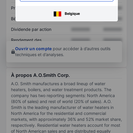
Prix / ventes
XXXXXXX
XXXXXXX
Belgique
Bénéfice par action
XXXXXXX
XXXXXXX
Dividende par action
XXXXXXX
XXXXXXX
Rendement des
XXXXXXX
XXXXXXX
capitaux propres
Ouvrir un compte
pour accéder à d’autres outils
techniques et d’analyses.
À propos A.O.Smith Corp.
A.O. Smith manufactures a broad lineup of water
heaters, boilers, and water treatment products. The
company has two reporting segments: North America
(80% of sales) and rest of world (20% of sales). A.O.
Smith is the leading manufacturer of water heaters in
North America for the residential and commercial
markets, with approximately 36% and 52% market share,
respectively. Residential water heaters account for most
of North American sales and are distributed equally