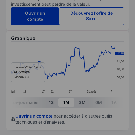
investissement peut perdre de la valeur.
Ouvrir un
Découvrez l'offre de
Saxo
compte
Graphique
Chart
62,99
63,00
Line chart with 299 data points.
61,50
The chart has 1 X axis displaying categories.
07-août-2026 19:30
60,00
AOS:xnys
The chart has 1 Y axis displaying values. Data ranges 
Close
63,95
58,50
juil.
13
17
21
27
31
août
7
End of interactive chart.
Intra-journalier
1S
1M
3M
6M
1A
3A
Ouvrir un compte
pour accéder à d’autres outils
techniques et d’analyses.