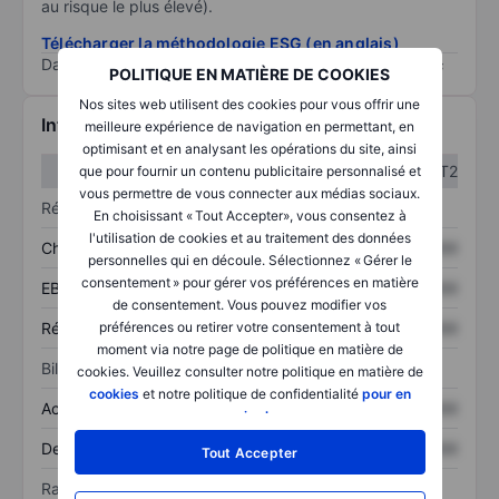
au risque le plus élevé).
Télécharger la méthodologie ESG (en anglais)
Data provided by
/
POLITIQUE EN MATIÈRE DE COOKIES
Nos sites web utilisent des cookies pour vous offrir une
Informations financières
meilleure expérience de navigation en permettant, en
optimisant et en analysant les opérations du site, ainsi
T1
T2
que pour fournir un contenu publicitaire personnalisé et
vous permettre de vous connecter aux médias sociaux.
Résultats
En choisissant « Tout Accepter», vous consentez à
l'utilisation de cookies et au traitement des données
Chiffre d’affaires
XXXXXXX
XXXXXXX
personnelles qui en découle. Sélectionnez « Gérer le
consentement » pour gérer vos préférences en matière
EBITDA
XXXXXXX
XXXXXXX
de consentement. Vous pouvez modifier vos
Résultat net
XXXXXXX
XXXXXXX
préférences ou retirer votre consentement à tout
moment via notre page de politique en matière de
Bilan
cookies. Veuillez consulter notre politique en matière de
cookies
et notre politique de confidentialité
pour en
Actif total
XXXXXXX
XXXXXXX
savoir plus
.
Dette totale
XXXXXXX
XXXXXXX
Tout Accepter
Ratios