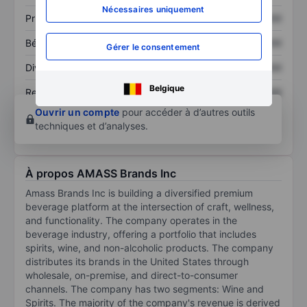
Nécessaires uniquement
Prix / ventes
XXXXXXX
XXXXXXX
Bénéfice par action
XXXXXXX
XXXXXXX
Gérer le consentement
Dividende par action
XXXXXXX
XXXXXXX
Belgique
Rendement des
XXXXXXX
XXXXXXX
capitaux propres
Ouvrir un compte
pour accéder à d’autres outils
techniques et d’analyses.
À propos AMASS Brands Inc
Amass Brands Inc is building a diversified premium
beverage platform at the intersection of craft, wellness,
and functionality. The company operates in the
beverage industry, offering a portfolio that includes
spirits, wine, and non-alcoholic products. The company
distributes its brands in the United States through
wholesale, on-premise, and direct-to-consumer
channels. The company has two segments: Wine and
Spirits. The majority of the company's revenue is derived