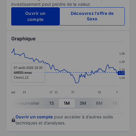
investissement peut perdre de la valeur.
Ouvrir un
Découvrez l'offre de
Saxo
compte
Graphique
Chart
1,60
Line chart with 124 data points.
1,40
The chart has 1 X axis displaying categories.
07-août-2026 19:30
1,20
AMSS:xnas
1,13
The chart has 1 Y axis displaying values. Data ranges f
Close
1,12
1,00
juil.
13
17
21
27
31
7
End of interactive chart.
Intra-journalier
1S
1M
3M
6M
1A
3A
Ouvrir un compte
pour accéder à d’autres outils
techniques et d’analyses.