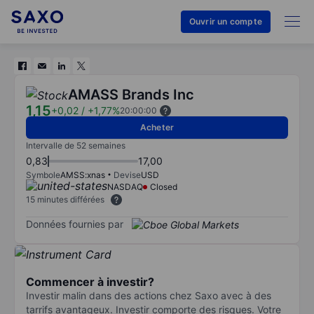
Ouvrir un compte
AMASS Brands Inc
1,15
+0,02
/
+1,77%
20:00:00
Acheter
Intervalle de 52 semaines
0,83
17,00
Symbole
AMSS:xnas
Devise
USD
NASDAQ
Closed
15 minutes différées
Données fournies par
Commencer à investir?
Investir malin dans des actions chez Saxo avec à des
tarrifs avantageux. Investir comporte des risques. Votre