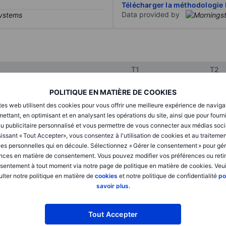
Télécharger la méthodologie 
Data provided by
T1
T2
POLITIQUE EN MATIÈRE DE COOKIES
XXXXXXX
XXXXXXX
tes web utilisent des cookies pour vous offrir une meilleure expérience de naviga
ettant, en optimisant et en analysant les opérations du site, ainsi que pour fourn
XXXXXXX
XXXXXXX
u publicitaire personnalisé et vous permettre de vous connecter aux médias soci
issant « Tout Accepter», vous consentez à l'utilisation de cookies et au traiteme
XXXXXXX
XXXXXXX
es personnelles qui en découle. Sélectionnez « Gérer le consentement » pour gér
nces en matière de consentement. Vous pouvez modifier vos préférences ou retir
sentement à tout moment via notre page de politique en matière de cookies. Veui
lter notre politique en matière de
cookies
et notre politique de confidentialité
po
XXXXXXX
XXXXXXX
savoir plus
.
XXXXXXX
XXXXXXX
Tout Accepter