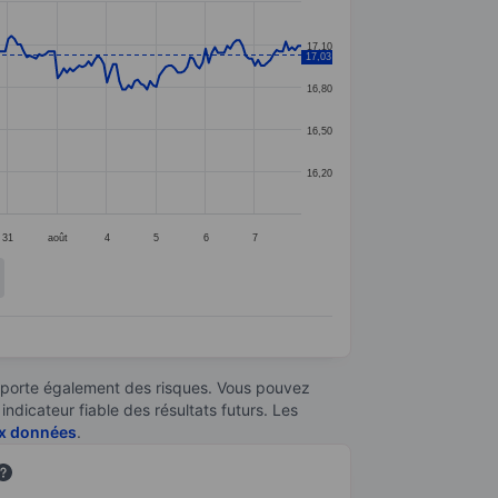
17,10
17,03
16,80
16,50
16,20
31
août
4
5
6
7
omporte également des risques. Vous pouvez
ndicateur fiable des résultats futurs. Les
aux données
.