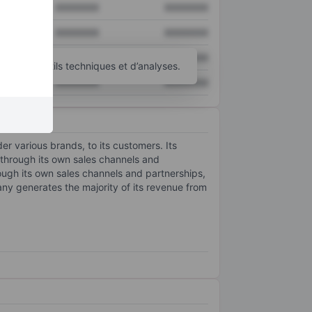
XXXXXXX
XXXXXXX
XXXXXXX
XXXXXXX
XXXXXXX
XXXXXXX
’autres outils techniques et d’analyses.
XXXXXXX
XXXXXXX
er various brands, to its customers. Its
 through its own sales channels and
ugh its own sales channels and partnerships,
ny generates the majority of its revenue from