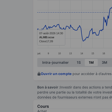
Line chart with 368 data points.
The chart has 1 X axis displaying categ
The chart has 1 Y axis displaying values
07-août-2026 14:30
ALMB:xcse
Close
17,09
juil.
9
10
13
14
15
16
End of interactive chart.
Intra-journalier
1S
1M
3M
Ouvrir un compte
pour accéder à d’autres 
Bon à savoir :
Investir dans des actions a te
perdre une partie ou la totalité de votre inve
données de fournisseurs externes n’ont pas é
Cours
Achat