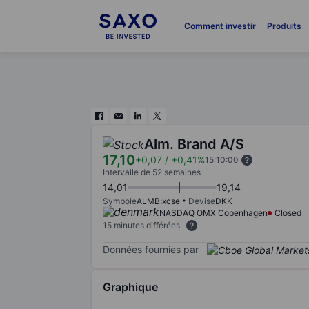
Comment investir
Produits
Alm. Brand A/S
17,10
+0,07
/
+0,41%
15:10:00
Intervalle de 52 semaines
14,01
19,14
Symbole
ALMB:xcse
Devise
DKK
NASDAQ OMX Copenhagen
Closed
15 minutes différées
Données fournies par
Graphique
Chart