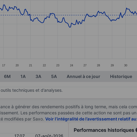
ories.
. Data ranges from 16.12 to 17.29.
17
20
21
22
23
24
27
28
29
30
6M
1A
3A
5A
Annuel à ce jour
Historique
outils techniques et d’analyses.
ndance à générer des rendements positifs à long terme, mais cela c
stissement. Les performances passées de cette action ne sont pas un i
té modifiées par Saxo.
Voir l’intégralité de l’avertissement relatif 
Performances historiques
17,07
07-août-2026