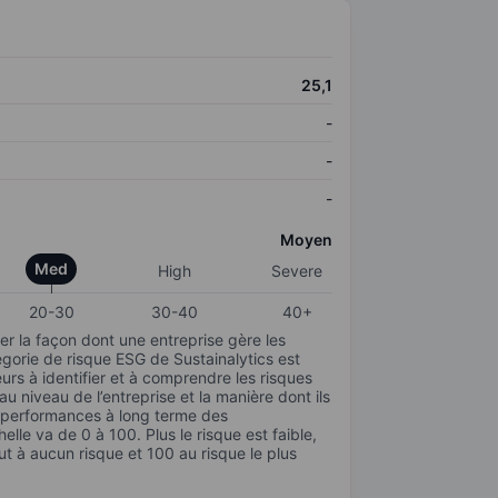
25,1
-
-
-
Moyen
Med
High
Severe
20-30
30-40
40+
r la façon dont une entreprise gère les
gorie de risque ESG de Sustainalytics est
urs à identifier et à comprendre les risques
 niveau de l’entreprise et la manière dont ils
s performances à long terme des
elle va de 0 à 100. Plus le risque est faible,
ut à aucun risque et 100 au risque le plus