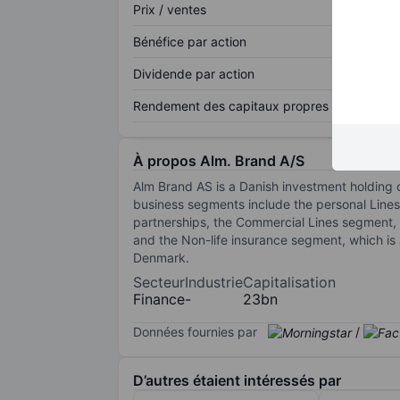
Prix / ventes
Bénéfice par action
Dividende par action
Rendement des capitaux propres
À propos Alm. Brand A/S
Alm Brand AS is a Danish investment holding co
business segments include the personal Lines
partnerships, the Commercial Lines segment, 
and the Non-life insurance segment, which is
Denmark.
Secteur
Industrie
Capitalisation
Finance
-
23bn
Données fournies par
/
D’autres étaient intéressés par