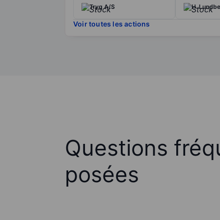
Tryg A/S
H. Lundbe
Voir toutes les actions
Questions fré
posées