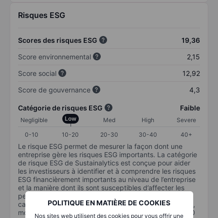
Risques ESG
Scores des risques ESG
19,36
Score environnemental
2,15
Score social
12,92
Score de gouvernance
4,3
Catégorie de risques ESG
Faible
Low
Negligible
Med
High
Severe
0-10
10-20
20-30
30-40
40+
Le risque ESG permet de mesurer la façon dont une
entreprise gère les risques ESG importants. La catégorie
de risque ESG de Sustainalytics est conçue pour aider
les investisseurs à identifier et à comprendre les risques
ESG financièrement importants au niveau de l’entreprise
et la manière dont ils sont susceptibles d’affecter les
performances à long terme des investissements en
POLITIQUE EN MATIÈRE DE COOKIES
capital. L’échelle va de 0 à 100. Plus le risque est faible,
moins il est important (0 équivaut à aucun risque et 100
Nos sites web utilisent des cookies pour vous offrir une