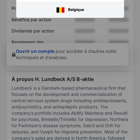
Prix / ventes
XXXXXXX
XXXXXXX
Belgique
Bénéfice par action
XXXXXXX
XXXXXXX
Dividende par action
XXXXXXX
XXXXXXX
Rendement des
XXXXXXX
XXXXXXX
capitaux propres
Ouvrir un compte
pour accéder à d’autres outils
techniques et d’analyses.
À propos H. Lundbeck A/S B-aktie
Lundbeck is a Denmark-based pharmaceutical firm that
focuses on the development and commercialization of
central nervous system drugs including antidepressants,
antipsychotics, and antiepileptic products. The
company’s portfolio includes Abilify Maintena and Rexulti
for psychosis, Brintellix/Trintellix for depression, Northera
for Parkinson’s disease symptoms, Sabril and Onfi for
seizures, and Vyepti for migraine prevention. Most of the
company's sales are derived in North America, followed