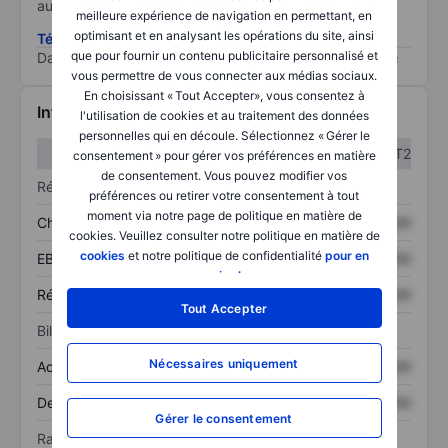
au risque le plus élevé).
meilleure expérience de navigation en permettant, en
optimisant et en analysant les opérations du site, ainsi
Télécharger la méthodologie ESG (en anglais)
que pour fournir un contenu publicitaire personnalisé et
Data provided by
/
vous permettre de vous connecter aux médias sociaux.
En choisissant « Tout Accepter», vous consentez à
Informations financières
l'utilisation de cookies et au traitement des données
personnelles qui en découle. Sélectionnez « Gérer le
T1
T2
consentement » pour gérer vos préférences en matière
de consentement. Vous pouvez modifier vos
Résultats
préférences ou retirer votre consentement à tout
moment via notre page de politique en matière de
Chiffre d’affaires
XXXXXXX
XXXXXXX
cookies. Veuillez consulter notre politique en matière de
cookies
et notre politique de confidentialité
pour en
EBITDA
XXXXXXX
XXXXXXX
savoir plus
.
Résultat net
XXXXXXX
XXXXXXX
Tout Accepter
Bilan
Nécessaires uniquement
Actif total
XXXXXXX
XXXXXXX
Dette totale
XXXXXXX
XXXXXXX
Gérer le consentement
Ratios