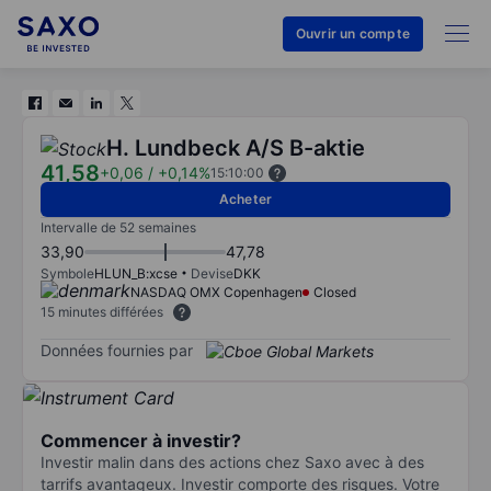
Ouvrir un compte
H. Lundbeck A/S B-aktie
41,58
+0,06
/
+0,14%
15:10:00
Acheter
Intervalle de 52 semaines
33,90
47,78
Symbole
HLUN_B:xcse
Devise
DKK
NASDAQ OMX Copenhagen
Closed
15 minutes différées
Données fournies par
Commencer à investir?
Investir malin dans des actions chez Saxo avec à des
tarrifs avantageux. Investir comporte des risques. Votre