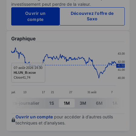
investissement peut perdre de la valeur.
Ouvrir un
Découvrez l'offre de
Saxo
compte
Graphique
Chart
43,00
Line chart with 368 data points.
42,00
41,52
The chart has 1 X axis displaying categories.
07-août-2026 14:30
41,00
HLUN_B:xcse
The chart has 1 Y axis displaying values. Data ranges 
Close
41,74
40,00
juil.
13
17
21
27
31
août
7
End of interactive chart.
Intra-journalier
1S
1M
3M
6M
1A
3A
Ouvrir un compte
pour accéder à d’autres outils
techniques et d’analyses.