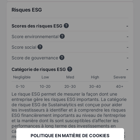
Risques ESG
Scores des risques ESG
-
Score environnemental
-
Score social
-
Score de gouvernance
-
Catégorie de risques ESG
-
Negligible
Low
Med
High
Severe
0-10
10-20
20-30
30-40
40+
Le risque ESG permet de mesurer la façon dont une
entreprise gère les risques ESG importants. La catégorie
de risque ESG de Sustainalytics est conçue pour aider
les investisseurs à identifier et à comprendre les risques
ESG financièrement importants au niveau de l’entreprise
et la manière dont ils sont susceptibles d’affecter les
performances à long terme des investissements en
capital. L’échelle va de 0 à 100. Plus le risque est faible,
POLITIQUE EN MATIÈRE DE COOKIES
moins il est important (0 équivaut à aucun risque et 100