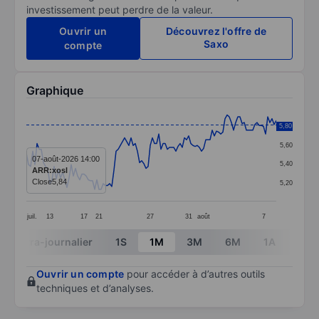
investissement peut perdre de la valeur.
Ouvrir un
Découvrez l'offre de
Saxo
compte
Graphique
Chart
5,80
5,80
Line chart with 118 data points.
5,60
The chart has 1 X axis displaying categories.
07-août-2026 14:00
5,40
ARR:xosl
The chart has 1 Y axis displaying values. Data ranges 
Close
5,84
5,20
juil.
13
17
21
27
31
août
7
End of interactive chart.
Intra-journalier
1S
1M
3M
6M
1A
3A
Ouvrir un compte
pour accéder à d’autres outils
techniques et d’analyses.