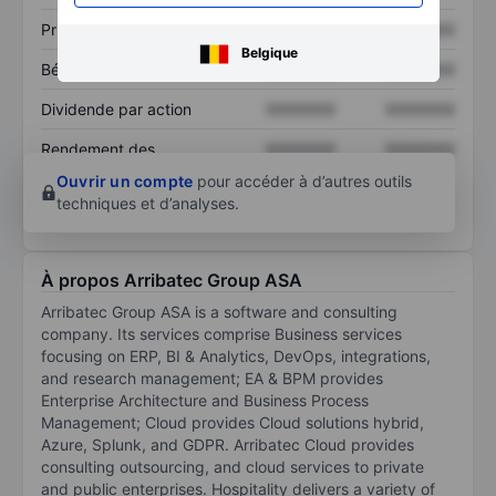
Prix / ventes
XXXXXXX
XXXXXXX
Belgique
Bénéfice par action
XXXXXXX
XXXXXXX
Dividende par action
XXXXXXX
XXXXXXX
Rendement des
XXXXXXX
XXXXXXX
capitaux propres
Ouvrir un compte
pour accéder à d’autres outils
techniques et d’analyses.
À propos Arribatec Group ASA
Arribatec Group ASA is a software and consulting
company. Its services comprise Business services
focusing on ERP, BI & Analytics, DevOps, integrations,
and research management; EA & BPM provides
Enterprise Architecture and Business Process
Management; Cloud provides Cloud solutions hybrid,
Azure, Splunk, and GDPR. Arribatec Cloud provides
consulting outsourcing, and cloud services to private
and public enterprises. Hospitality delivers a variety of