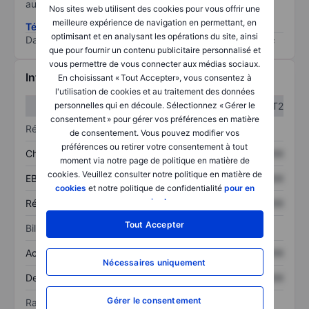
au risque le plus élevé).
Nos sites web utilisent des cookies pour vous offrir une
meilleure expérience de navigation en permettant, en
Télécharger la méthodologie ESG (en anglais)
optimisant et en analysant les opérations du site, ainsi
Data provided by
/
que pour fournir un contenu publicitaire personnalisé et
vous permettre de vous connecter aux médias sociaux.
Informations financières
En choisissant « Tout Accepter», vous consentez à
l'utilisation de cookies et au traitement des données
T1
T2
personnelles qui en découle. Sélectionnez « Gérer le
consentement » pour gérer vos préférences en matière
Résultats
de consentement. Vous pouvez modifier vos
préférences ou retirer votre consentement à tout
Chiffre d’affaires
XXXXXXX
XXXXXXX
moment via notre page de politique en matière de
cookies. Veuillez consulter notre politique en matière de
EBITDA
XXXXXXX
XXXXXXX
cookies
et notre politique de confidentialité
pour en
savoir plus
.
Résultat net
XXXXXXX
XXXXXXX
Tout Accepter
Bilan
Actif total
XXXXXXX
XXXXXXX
Nécessaires uniquement
Dette totale
XXXXXXX
XXXXXXX
Gérer le consentement
Ratios