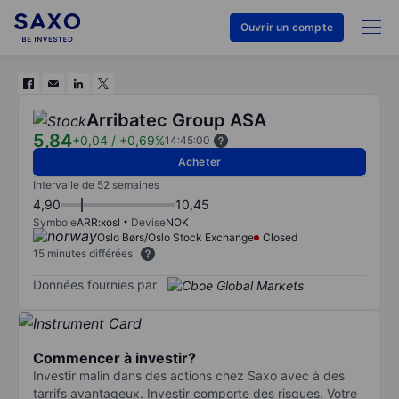
Ouvrir un compte
Arribatec Group ASA
5,84
+0,04
/
+0,69%
14:45:00
Acheter
Intervalle de 52 semaines
4,90
10,45
Symbole
ARR:xosl
Devise
NOK
Oslo Børs/Oslo Stock Exchange
Closed
15 minutes différées
Données fournies par
Commencer à investir?
Investir malin dans des actions chez Saxo avec à des
tarrifs avantageux. Investir comporte des risques. Votre