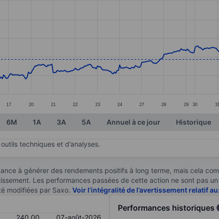
ories.
s. Data ranges from 226.8 to 268.2.
17
20
21
22
23
24
27
28
29
30
3
6M
1A
3A
5A
Annuel à ce jour
Historique
outils techniques et d’analyses.
ndance à générer des rendements positifs à long terme, mais cela c
stissement. Les performances passées de cette action ne sont pas un i
té modifiées par Saxo.
Voir l’intégralité de l’avertissement relatif 
Performances historiques
240,00
07-août-2026