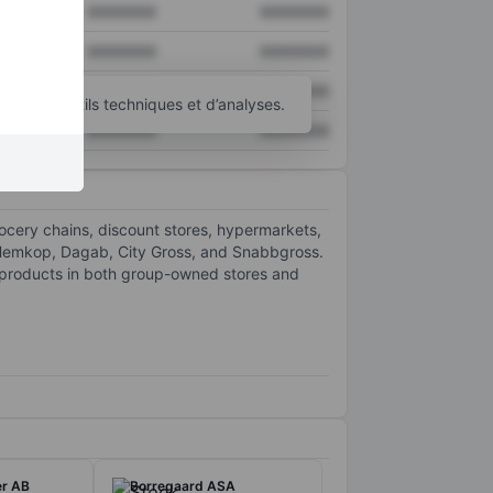
XXXXXXX
XXXXXXX
XXXXXXX
XXXXXXX
XXXXXXX
XXXXXXX
’autres outils techniques et d’analyses.
XXXXXXX
XXXXXXX
ocery chains, discount stores, hypermarkets,
 Hemkop, Dagab, City Gross, and Snabbgross.
us products in both group-owned stores and
er AB
Borregaard ASA