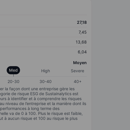
27,18
7,45
13,68
6,04
Moyen
Med
High
Severe
20-30
30-40
40+
r la façon dont une entreprise gère les
gorie de risque ESG de Sustainalytics est
urs à identifier et à comprendre les risques
 niveau de l’entreprise et la manière dont ils
s performances à long terme des
elle va de 0 à 100. Plus le risque est faible,
ut à aucun risque et 100 au risque le plus