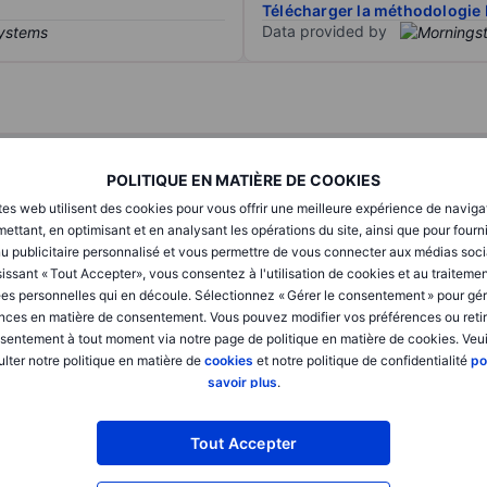
Télécharger la méthodologie 
Data provided by
T1
T2
POLITIQUE EN MATIÈRE DE COOKIES
tes web utilisent des cookies pour vous offrir une meilleure expérience de naviga
XXXXXXX
XXXXXXX
ettant, en optimisant et en analysant les opérations du site, ainsi que pour fourn
u publicitaire personnalisé et vous permettre de vous connecter aux médias soci
XXXXXXX
XXXXXXX
issant « Tout Accepter», vous consentez à l'utilisation de cookies et au traiteme
es personnelles qui en découle. Sélectionnez « Gérer le consentement » pour gér
XXXXXXX
XXXXXXX
nces en matière de consentement. Vous pouvez modifier vos préférences ou retir
sentement à tout moment via notre page de politique en matière de cookies. Veui
lter notre politique en matière de
cookies
et notre politique de confidentialité
po
XXXXXXX
XXXXXXX
savoir plus
.
XXXXXXX
XXXXXXX
Tout Accepter