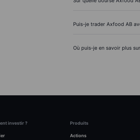
Sur quelle bourse Axfood AB
Puis-je trader Axfood AB a
Où puis-je en savoir plus su
t investir ?
Produits
ier
Actions