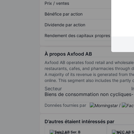
Prix / ventes
Bénéfice par action
Dividende par action
Rendement des capitaux propres
À propos Axfood AB
Axfood AB operates food retail and wholesale
restaurants, cafes, and pharmacies through 
A majority of its revenue is generated from t
online. This segment also includes the partl
Secteur
I
Biens de consommation non cycliques
-
Données fournies par
/
D’autres étaient intéressés par
Tele2 AB Ser. B
NCC AB Se