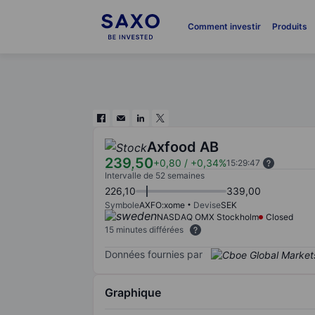
Comment investir
Produits
Axfood AB
239,50
+0,80
/
+0,34%
15:29:47
Intervalle de 52 semaines
226,10
339,00
Symbole
AXFO:xome
Devise
SEK
NASDAQ OMX Stockholm
Closed
15 minutes différées
Données fournies par
Graphique
Chart