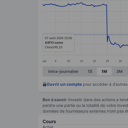
Line chart with 381 data points.
The chart has 1 X axis displaying categ
The chart has 1 Y axis displaying value
07-août-2026 15:00
AXFO:xome
Close
240,10
juil.
9
10
13
14
15
16
End of interactive chart.
Intra-journalier
1S
1M
3M
Ouvrir un compte
pour accéder à d’autres 
Bon à savoir :
Investir dans des actions a te
perdre une partie ou la totalité de votre inve
données de fournisseurs externes n’ont pas é
Cours
Achat