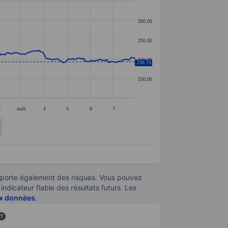
260,00
250,00
240,00
238,70
230,00
1
août
4
5
6
7
omporte également des risques. Vous pouvez
ndicateur fiable des résultats futurs. Les
aux données
.