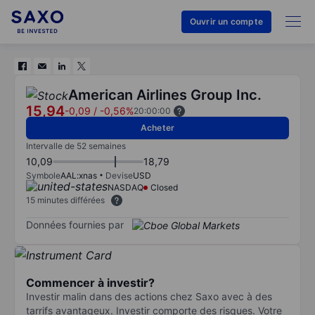
Ouvrir un compte
American Airlines Group Inc.
15,94
-0,09
/
-0,56%
20:00:00
Acheter
Intervalle de 52 semaines
10,09
18,79
Symbole
AAL:xnas
Devise
USD
NASDAQ
Closed
15 minutes différées
Données fournies par
Commencer à investir?
Investir malin dans des actions chez Saxo avec à des
tarrifs avantageux. Investir comporte des risques. Votre