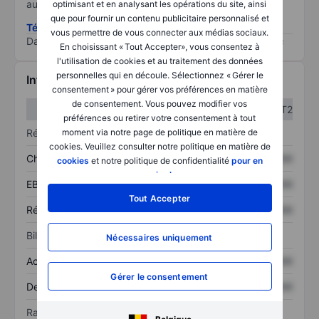
au risque le plus élevé).
optimisant et en analysant les opérations du site, ainsi
que pour fournir un contenu publicitaire personnalisé et
Télécharger la méthodologie ESG (en anglais)
vous permettre de vous connecter aux médias sociaux.
Data provided by
/
En choisissant « Tout Accepter», vous consentez à
l'utilisation de cookies et au traitement des données
personnelles qui en découle. Sélectionnez « Gérer le
Informations financières
consentement » pour gérer vos préférences en matière
de consentement. Vous pouvez modifier vos
T1
T2
préférences ou retirer votre consentement à tout
Résultats
moment via notre page de politique en matière de
cookies. Veuillez consulter notre politique en matière de
Chiffre d’affaires
XXXXXXX
XXXXXXX
cookies
et notre politique de confidentialité
pour en
savoir plus
.
EBITDA
XXXXXXX
XXXXXXX
Tout Accepter
Résultat net
XXXXXXX
XXXXXXX
Bilan
Nécessaires uniquement
Actif total
XXXXXXX
XXXXXXX
Gérer le consentement
Dette totale
XXXXXXX
XXXXXXX
Ratios