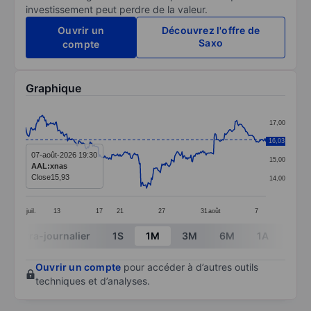
investissement peut perdre de la valeur.
Ouvrir un
Découvrez l'offre de
Saxo
compte
Graphique
Chart
17,00
Line chart with 299 data points.
16,03
16,00
The chart has 1 X axis displaying categories.
07-août-2026 19:30
15,00
AAL:xnas
The chart has 1 Y axis displaying values. Data ranges 
Close
15,93
14,00
juil.
13
17
21
27
31
août
7
End of interactive chart.
Intra-journalier
1S
1M
3M
6M
1A
3A
Ouvrir un compte
pour accéder à d’autres outils
techniques et d’analyses.