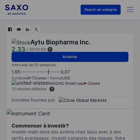
Ouvrir un compte
Aytu Biopharma Inc.
2,33
/
00:00:00
Acheter
Intervalle de 52 semaines
1,65
3,07
Symbole
AYTU:xnas
Devise
USD
NASDAQ (Small cap)
Closed
15 minutes différées
Données fournies par
Commencer à investir?
Investir malin dans des actions chez Saxo avec à des
tarrifs avantageux. Investir comporte des risques. Votre