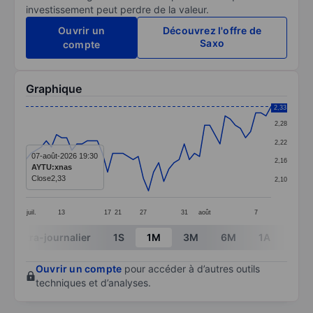
investissement peut perdre de la valeur.
Ouvrir un
Découvrez l'offre de
Saxo
compte
Graphique
Chart
2,33
2,28
Line chart with 49 data points.
2,22
The chart has 1 X axis displaying categories.
07-août-2026 19:30
2,16
AYTU:xnas
The chart has 1 Y axis displaying values. Data ranges 
Close
2,33
2,10
juil.
13
17
21
27
31
août
7
End of interactive chart.
Intra-journalier
1S
1M
3M
6M
1A
3A
Ouvrir un compte
pour accéder à d’autres outils
techniques et d’analyses.