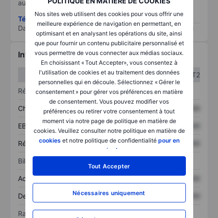
POLITIQUE EN MATIÈRE DE COOKIES
au risque le plus élevé).
Nos sites web utilisent des cookies pour vous offrir une
Télécharger la méthodologie ESG (en anglais)
meilleure expérience de navigation en permettant, en
Data provided by
/
optimisant et en analysant les opérations du site, ainsi
que pour fournir un contenu publicitaire personnalisé et
vous permettre de vous connecter aux médias sociaux.
Informations financières
En choisissant « Tout Accepter», vous consentez à
l'utilisation de cookies et au traitement des données
T1
T2
personnelles qui en découle. Sélectionnez « Gérer le
Résultats
consentement » pour gérer vos préférences en matière
de consentement. Vous pouvez modifier vos
Chiffre d’affaires
XXXXXXX
XXXXXXX
préférences ou retirer votre consentement à tout
moment via notre page de politique en matière de
EBITDA
XXXXXXX
XXXXXXX
cookies. Veuillez consulter notre politique en matière de
cookies
et notre politique de confidentialité
pour en
Résultat net
XXXXXXX
XXXXXXX
savoir plus
.
Bilan
Tout Accepter
Actif total
XXXXXXX
XXXXXXX
Nécessaires uniquement
Dette totale
XXXXXXX
XXXXXXX
Ratios