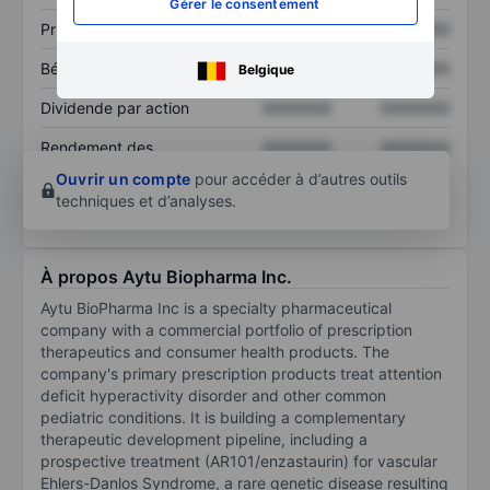
Gérer le consentement
Prix / ventes
XXXXXXX
XXXXXXX
Bénéfice par action
XXXXXXX
XXXXXXX
Belgique
Dividende par action
XXXXXXX
XXXXXXX
Rendement des
XXXXXXX
XXXXXXX
capitaux propres
Ouvrir un compte
pour accéder à d’autres outils
techniques et d’analyses.
À propos Aytu Biopharma Inc.
Aytu BioPharma Inc is a specialty pharmaceutical
company with a commercial portfolio of prescription
therapeutics and consumer health products. The
company's primary prescription products treat attention
deficit hyperactivity disorder and other common
pediatric conditions. It is building a complementary
therapeutic development pipeline, including a
prospective treatment (AR101/enzastaurin) for vascular
Ehlers-Danlos Syndrome, a rare genetic disease resulting