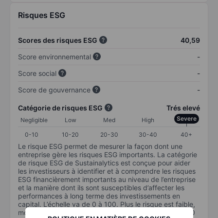
Risques ESG
Scores des risques ESG
40,59
Score environnemental
-
Score social
-
Score de gouvernance
-
Catégorie de risques ESG
Trés elevé
Severe
Negligible
Low
Med
High
0-10
10-20
20-30
30-40
40+
Le risque ESG permet de mesurer la façon dont une
entreprise gère les risques ESG importants. La catégorie
de risque ESG de Sustainalytics est conçue pour aider
les investisseurs à identifier et à comprendre les risques
ESG financièrement importants au niveau de l’entreprise
et la manière dont ils sont susceptibles d’affecter les
performances à long terme des investissements en
capital. L’échelle va de 0 à 100. Plus le risque est faible,
moins il est important (0 équivaut à aucun risque et 100