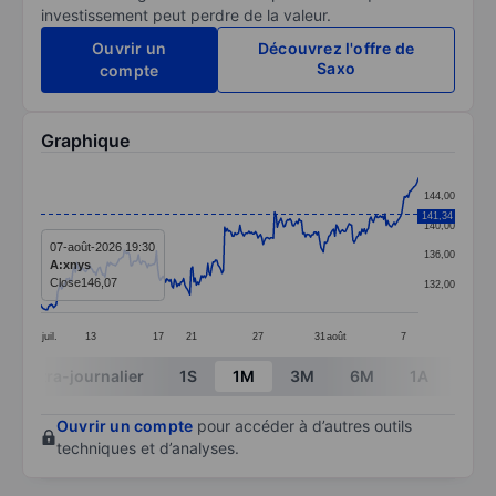
investissement peut perdre de la valeur.
Ouvrir un
Découvrez l'offre de
Saxo
compte
Graphique
Chart
144,00
Line chart with 295 data points.
141,34
140,00
The chart has 1 X axis displaying categories.
07-août-2026 19:30
136,00
A:xnys
The chart has 1 Y axis displaying values. Data ranges 
Close
146,07
132,00
juil.
13
17
21
27
31
août
7
End of interactive chart.
Intra-journalier
1S
1M
3M
6M
1A
3A
Ouvrir un compte
pour accéder à d’autres outils
techniques et d’analyses.