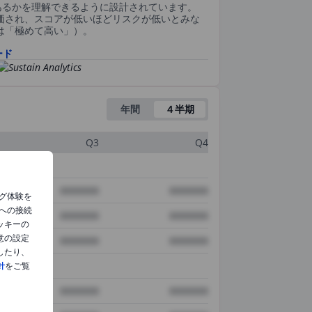
あるかを理解できるように設計されています。
評価され、スコアが低いほどリスクが低いとみな
0は「極めて高い」）。
ード
年間
４半期
Q3
Q4
XXXXXXX
XXXXXXX
グ体験を
への接続
XXXXXXX
XXXXXXX
ッキーの
意の設定
XXXXXXX
XXXXXXX
したり、
針
をご覧
XXXXXXX
XXXXXXX