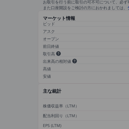
お取引を行う前に取引の可不可について、必ず
また口座開設をご検討の方におかれましては、
マーケット情報
ビッド
アスク
オープン
前日終値
取引高
出来高の相対値
高値
安値
主な統計
株価収益率（LTM）
配当利回り（LTM）
EPS (LTM)