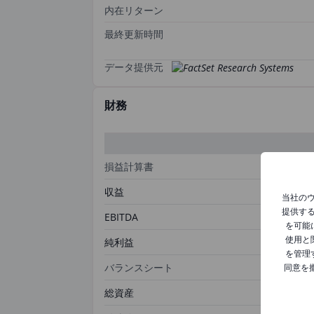
内在リターン
最終更新時間
データ提供元
財務
損益計算書
収益
当社の
提供す
EBITDA
を可能
使用と
純利益
を管理
バランスシート
同意を
総資産