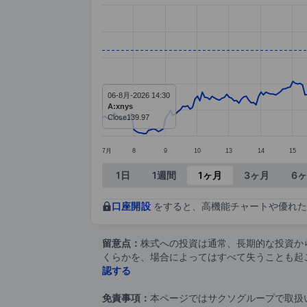
Chart
Line chart with 285 data points.
The chart has 1 X axis displaying ca
The chart has 1 Y axis displaying v
06-8月-2026 14:30
A:xnys
Close
139.97
7月
8
9
10
13
14
15
End of interactive chart.
1日
1週間
1ヶ月
3ヶ月
6
口座開設
をすると、高機能チャートや優れた
留意点：
株式への投資は通常、長期的な投資か
くらかを、場合によってはすべて失うことも起
認する
免責事項：
本ページではサクソグループで取扱