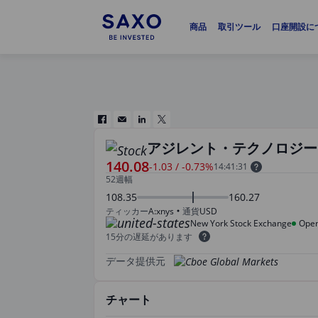
商品
取引ツール
口座開設に
アジレント・テクノロジー
140.08
-1.03
/
-0.73%
14:41:31
52週幅
108.35
160.27
ティッカー
A:xnys
通貨
USD
New York Stock Exchange
Ope
15分の遅延があります
データ提供元
チャート