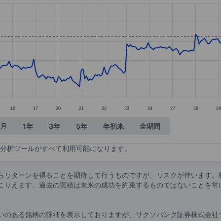
tegories.
alues. Data ranges from 128.32 to 141.49.
16
17
20
21
22
23
24
27
28
29
ヶ月
1年
3年
5年
年初来
全期間
分析ツールがすべて利用可能になります。
らリターンを得ることを期待して行うものですが、リスクが伴います。
こりえます。過去の実績は未来の成功を約束するものではないことを常
いのある銘柄の詳細を表示しておりますが、サクソバンク証券株式会社