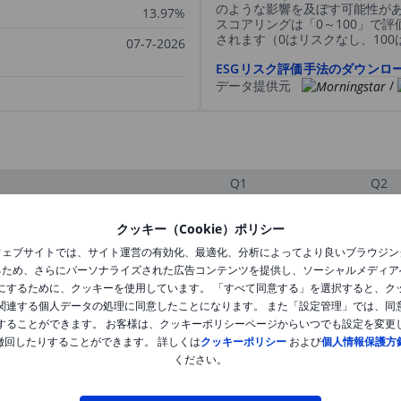
のような影響を及ぼす可能性が
13.97%
スコアリングは「0～100」で
されます（0はリスクなし、10
07-7-2026
ESGリスク評価手法のダウンロ
データ提供元
/
Q1
Q2
クッキー（Cookie）ポリシー
XXXXXXX
XXXXXXX
ウェブサイトでは、サイト運営の有効化、最適化、分析によってより良いブラウジン
るため、さらにパーソナライズされた広告コンテンツを提供し、ソーシャルメディア
XXXXXXX
XXXXXXX
にするために、クッキーを使用しています。 「すべて同意する」を選択すると、ク
関連する個人データの処理に同意したことになります。 また「設定管理」では、同
XXXXXXX
XXXXXXX
することができます。 お客様は、クッキーポリシーページからいつでも設定を変更
撤回したりすることができます。 詳しくは
クッキーポリシー
および
個人情報保護方
ください。
XXXXXXX
XXXXXXX