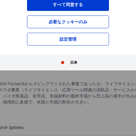
XXXXXXX
XXXXXXX
すべて同意する
必要なクッキーのみ
XXXXXXX
XXXXXXX
XXXXXXX
XXXXXXX
設定管理
XXXXXXX
XXXXXXX
無料の口座開設
で、高機能チャートや優れた
XXXXXXX
XXXXXXX
日本
wlett-Packardからスピンアウトされた事業であったが、ライフサ
スラボ事業（ライフサイエンス・応用ツール関連の消耗品・サービスか
。バイオ医薬品、化学品、先端材料の最終市場から売上高の過半が生み
。地理的に多様で、米国と中国の割合が大きい。