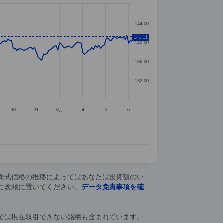
144.00
141.11
140.00
136.00
132.00
30
31
8月
4
5
6
株式価格の推移によってはあなたは投資額のい
に念頭に置いてください。
データ免責事項を確
では現在取引できない銘柄も含まれています。