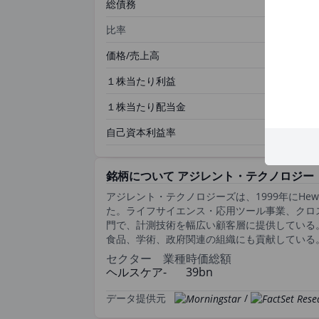
総債務
比率
価格/売上高
１株当たり利益
１株当たり配当金
自己資本利益率
銘柄について アジレント・テクノロジー
アジレント・テクノロジーズは、1999年にHe
た。ライフサイエンス・応用ツール事業、クロ
門で、計測技術を幅広い顧客層に提供している
食品、学術、政府関連の組織にも貢献している
セクター
業種
時価総額
ヘルスケア
-
39bn
データ提供元
/