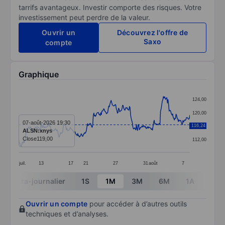
tarrifs avantageux. Investir comporte des risques. Votre
investissement peut perdre de la valeur.
Ouvrir un
Découvrez l'offre de
Saxo
compte
Graphique
Chart
124,00
Line chart with 299 data points.
120,00
The chart has 1 X axis displaying categories.
07-août-2026 19:30
116,24
116,00
ALSN:xnys
The chart has 1 Y axis displaying values. Data ranges 
Close
119,00
112,00
juil.
13
17
21
27
31
août
7
End of interactive chart.
Intra-journalier
1S
1M
3M
6M
1A
3A
Ouvrir un compte
pour accéder à d’autres outils
techniques et d’analyses.