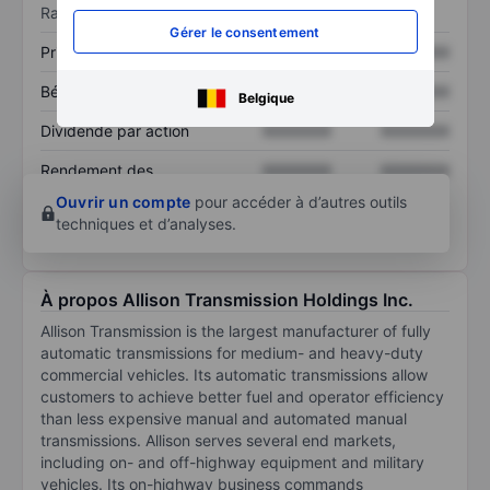
Ratios
Gérer le consentement
Prix / ventes
XXXXXXX
XXXXXXX
Bénéfice par action
XXXXXXX
XXXXXXX
Belgique
Dividende par action
XXXXXXX
XXXXXXX
Rendement des
XXXXXXX
XXXXXXX
capitaux propres
Ouvrir un compte
pour accéder à d’autres outils
techniques et d’analyses.
À propos Allison Transmission Holdings Inc.
Allison Transmission is the largest manufacturer of fully
automatic transmissions for medium- and heavy-duty
commercial vehicles. Its automatic transmissions allow
customers to achieve better fuel and operator efficiency
than less expensive manual and automated manual
transmissions. Allison serves several end markets,
including on- and off-highway equipment and military
vehicles. Its on-highway business commands