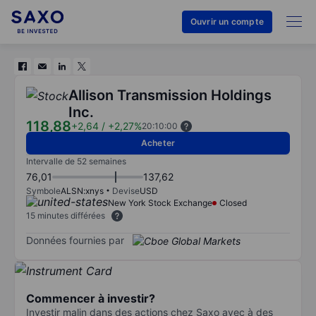
Ouvrir un compte
Allison Transmission Holdings
Inc.
118,88
+2,64
/
+2,27%
20:10:00
Acheter
Intervalle de 52 semaines
76,01
137,62
Symbole
ALSN:xnys
Devise
USD
New York Stock Exchange
Closed
15 minutes différées
Données fournies par
Commencer à investir?
Investir malin dans des actions chez Saxo avec à des