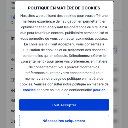
moins il est important (0 équivaut à aucun risque et 100
au risque le plus élevé).
POLITIQUE EN MATIÈRE DE COOKIES
Nos sites web utilisent des cookies pour vous offrir une
Télécharger la méthodologie ESG (en anglais)
meilleure expérience de navigation en permettant, en
Data provided by
/
optimisant et en analysant les opérations du site, ainsi
que pour fournir un contenu publicitaire personnalisé et
Informations financières
vous permettre de vous connecter aux médias sociaux.
En choisissant « Tout Accepter», vous consentez à
T1
T2
l'utilisation de cookies et au traitement des données
personnelles qui en découle. Sélectionnez « Gérer le
Résultats
consentement » pour gérer vos préférences en matière
de consentement. Vous pouvez modifier vos
Chiffre d’affaires
XXXXXXX
XXXXXXX
préférences ou retirer votre consentement à tout
moment via notre page de politique en matière de
EBITDA
XXXXXXX
XXXXXXX
cookies. Veuillez consulter notre politique en matière de
cookies
et notre politique de confidentialité
pour en
Résultat net
XXXXXXX
XXXXXXX
savoir plus
.
Bilan
Tout Accepter
Actif total
XXXXXXX
XXXXXXX
Nécessaires uniquement
Dette totale
XXXXXXX
XXXXXXX