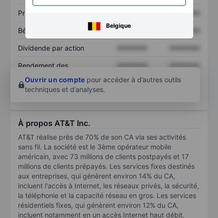
Prix / ventes
XXXXXXX
XXXXXXX
Belgique
Bénéfice par action
XXXXXXX
XXXXXXX
Dividende par action
XXXXXXX
XXXXXXX
Rendement des
XXXXXXX
XXXXXXX
capitaux propres
Ouvrir un compte
pour accéder à d’autres outils
techniques et d’analyses.
À propos AT&T Inc.
AT&T réalise près de 70% de son CA via ses activités
sans fil. La société est le 3ème opérateur mobile
américain, avec 73 millions de clients postpayés et 17
millions de clients prépayés. Les services fixes destinés
aux entreprises, qui génèrent environ 14% du CA,
incluent l'accès à Internet, les réseaux privés, la sécurité,
la téléphonie et la capacité réseau en gros. Les services
résidentiels fixes, qui génèrent environ 12% du CA,
incluent notamment en un accès Internet haut débit,