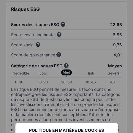
Risques ESG
Scores des risques ESG
22,63
Score environnemental
8,86
Score social
9,76
Score de gouvernance
4,01
Catégorie de risques ESG
Moyen
Med
Negligible
Low
High
Severe
0-10
10-20
20-30
30-40
40+
Le risque ESG permet de mesurer la façon dont une
entreprise gère les risques ESG importants. La catégorie
de risque ESG de Sustainalytics est conçue pour aider
les investisseurs à identifier et à comprendre les risques
ESG financièrement importants au niveau de l’entreprise
et la manière dont ils sont susceptibles d’affecter les
performances à long terme des investissements en
capital. L’échelle va de 0 à 100. Plus le risque est faible,
moins il est important (0 équivaut à aucun risque et 100
POLITIQUE EN MATIÈRE DE COOKIES