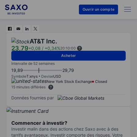
Ouvrir un compte
AT&T Inc.
23,79
+0,08
/
+0,34%
20:10:00
Acheter
Intervalle de 52 semaines
19,89
29,79
Symbole
T:xnys
Devise
USD
New York Stock Exchange
Closed
15 minutes différées
Données fournies par
Commencer à investir?
Investir malin dans des actions chez Saxo avec à des
tarrifs avantageux. Investir comporte des risques. Votre