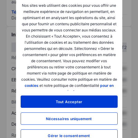
au risque le plus élevé).
Nos sites web utilisent des cookies pour vous offrir une
Télécharger la méthodologie ESG (en anglais)
meilleure expérience de navigation en permettant, en
Data provided by
/
optimisant et en analysant les opérations du site, ainsi
que pour fournir un contenu publicitaire personnalisé et
vous permettre de vous connecter aux médias sociaux.
Informations financières
En choisissant « Tout Accepter», vous consentez à
l'utilisation de cookies et au traitement des données
T1
T2
personnelles qui en découle. Sélectionnez « Gérer le
consentement » pour gérer vos préférences en matière
Résultats
de consentement. Vous pouvez modifier vos
préférences ou retirer votre consentement à tout
Chiffre d’affaires
XXXXXXX
XXXXXXX
moment via notre page de politique en matière de
EBITDA
XXXXXXX
XXXXXXX
cookies. Veuillez consulter notre politique en matière de
cookies
et notre politique de confidentialité
pour en
Résultat net
XXXXXXX
XXXXXXX
savoir plus
.
Bilan
Tout Accepter
Actif total
XXXXXXX
XXXXXXX
Nécessaires uniquement
Dette totale
XXXXXXX
XXXXXXX
Ratios
Gérer le consentement