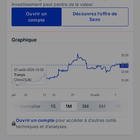
investissement peut perdre de la valeur.
Ouvrir un
Découvrez l'offre de
Saxo
compte
Graphique
Chart
25,20
Line chart with 299 data points.
24,00
23,71
The chart has 1 X axis displaying categories.
07-août-2026 19:30
22,80
T:xnys
The chart has 1 Y axis displaying values. Data ranges 
Close
23,80
21,60
juil.
13
17
21
27
31
août
7
End of interactive chart.
Intra-journalier
1S
1M
3M
6M
1A
3A
Ouvrir un compte
pour accéder à d’autres outils
techniques et d’analyses.