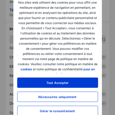
au risque le plus élevé).
Nos sites web utilisent des cookies pour vous offrir une
meilleure expérience de navigation en permettant, en
Télécharger la méthodologie ESG (en anglais)
optimisant et en analysant les opérations du site, ainsi
Data provided by
/
que pour fournir un contenu publicitaire personnalisé et
vous permettre de vous connecter aux médias sociaux.
Informations financières
En choisissant « Tout Accepter», vous consentez à
l'utilisation de cookies et au traitement des données
personnelles qui en découle. Sélectionnez « Gérer le
T1
T2
consentement » pour gérer vos préférences en matière
Résultats
de consentement. Vous pouvez modifier vos
préférences ou retirer votre consentement à tout
Chiffre d’affaires
XXXXXXX
XXXXXXX
moment via notre page de politique en matière de
cookies. Veuillez consulter notre politique en matière de
EBITDA
XXXXXXX
XXXXXXX
cookies
et notre politique de confidentialité
pour en
savoir plus
.
Résultat net
XXXXXXX
XXXXXXX
Tout Accepter
Bilan
Actif total
XXXXXXX
XXXXXXX
Nécessaires uniquement
Dette totale
XXXXXXX
XXXXXXX
Gérer le consentement
Ratios