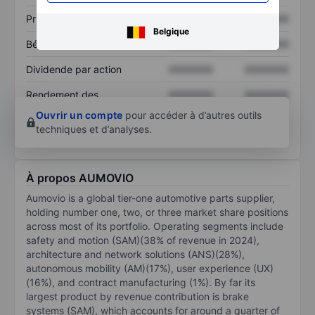
Prix / ventes
XXXXXXX
XXXXXXX
Belgique
Bénéfice par action
XXXXXXX
XXXXXXX
Dividende par action
XXXXXXX
XXXXXXX
Rendement des
XXXXXXX
XXXXXXX
capitaux propres
Ouvrir un compte
pour accéder à d’autres outils
techniques et d’analyses.
À propos AUMOVIO
Aumovio is a global tier-one automotive parts supplier,
holding number one, two, or three market share positions
across most of its portfolio. Operating segments include
safety and motion (SAM)(38% of revenue in 2024),
architecture and network solutions (ANS)(28%),
autonomous mobility (AM)(17%), user experience (UX)
(16%), and contract manufacturing (1%). By far its
largest product by revenue contribution is brake
systems (SAM), which accounts for around a quarter of