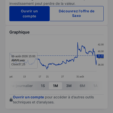
investissement peut perdre de la valeur.
Ouvrir un
Découvrez l'offre de
Saxo
compte
Graphique
Chart
42,00
Line chart with 391 data points.
40,00
The chart has 1 X axis displaying categories.
06-août-2026 15:00
38,65
38,00
AMV0:xetr
The chart has 1 Y axis displaying values. Data ranges
Close
37,25
36,00
juil.
13
17
21
27
31
août
End of interactive chart.
Intra-journalier
1S
1M
3M
6M
1A
3A
Ouvrir un compte
pour accéder à d’autres outils
techniques et d’analyses.