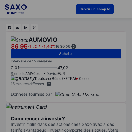
Ouvrir un compte
AUMOVIO
36,95
-1,70
/
-4,40%
16:30:09
Acheter
Intervalle de 52 semaines
0,01
47,02
Symbole
AMV0:xetr
Devise
EUR
Deutsche Börse (XETRA)
Closed
15 minutes différées
Données fournies par
Commencer à investir?
Investir malin dans des actions chez Saxo avec à des
tarrifs avantageux. Investir comporte des risques. Votre