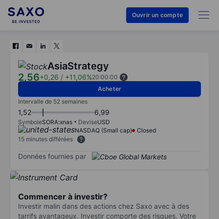
Ouvrir un compte
AsiaStrategy
2,56
+0,26
/
+11,06%
20:00:00
Acheter
Intervalle de 52 semaines
1,52
6,99
Symbole
SORA:xnas
Devise
USD
NASDAQ (Small cap)
Closed
15 minutes différées
Données fournies par
Commencer à investir?
Investir malin dans des actions chez Saxo avec à des
tarrifs avantageux. Investir comporte des risques. Votre