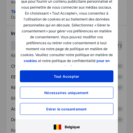
que pour fournir un contenu publicitaire personnalisé et
au risque le plus élevé).
vous permettre de vous connecter aux médias sociaux.
Télécharger la méthodologie ESG (en anglais)
En choisissant « Tout Accepter», vous consentez à
Data provided by
/
l'utilisation de cookies et au traitement des données
personnelles qui en découle. Sélectionnez « Gérer le
consentement » pour gérer vos préférences en matière
Informations financières
de consentement. Vous pouvez modifier vos
préférences ou retirer votre consentement à tout
T1
T2
moment via notre page de politique en matière de
cookies. Veuillez consulter notre politique en matière de
Résultats
cookies
et notre politique de confidentialité
pour en
Chiffre d’affaires
XXXXXXX
XXXXXXX
savoir plus
.
Tout Accepter
EBITDA
XXXXXXX
XXXXXXX
Résultat net
XXXXXXX
XXXXXXX
Nécessaires uniquement
Bilan
Actif total
XXXXXXX
XXXXXXX
Gérer le consentement
Dette totale
XXXXXXX
XXXXXXX
Belgique
Ratios