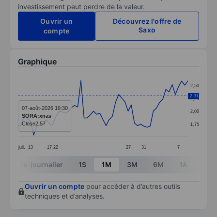
investissement peut perdre de la valeur.
Ouvrir un
Découvrez l'offre de
Saxo
compte
Graphique
Chart
2,50
Line chart with 55 data points.
2,31
2,25
The chart has 1 X axis displaying categories.
07-août-2026 19:30
2,00
SORA:xnas
The chart has 1 Y axis displaying values. Data ranges 
Close
2,57
1,75
juil.
13
17
22
27
31
7
End of interactive chart.
Intra-journalier
1S
1M
3M
6M
1A
3A
Ouvrir un compte
pour accéder à d’autres outils
techniques et d’analyses.