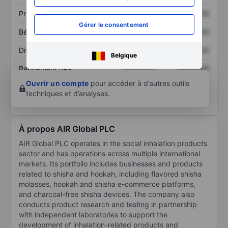
Prix / ventes
XXXXXXX
XXXXXXX
Gérer le consentement
Bénéfice par action
XXXXXXX
XXXXXXX
Dividende par action
XXXXXXX
XXXXXXX
Belgique
Rendement des
XXXXXXX
XXXXXXX
capitaux propres
Ouvrir un compte
pour accéder à d’autres outils
techniques et d’analyses.
À propos AIR Global PLC
AIR Global PLC operates in the social inhalation products
sector and has operations across multiple international
markets. Its portfolio includes businesses and products
related to shisha and hookah, including flavored shisha
molasses, hookah and shisha e-commerce platforms,
and charcoal-free shisha devices. The company also
conducts product research and testing in partnership
with independent laboratories to support the
development of inhalation-related products and