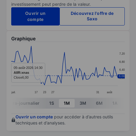
investissement peut perdre de la valeur.
Ouvrir un
Découvrez l'offre de
Saxo
compte
Graphique
Chart
7,20
Line chart with 65 data points.
6,80
The chart has 1 X axis displaying categories.
05-août-2026 14:30
6,40
AIIR:xnas
The chart has 1 Y axis displaying values. Data ranges 
6,09
Close
6,00
6,00
juil.
17
23
27
31
août
End of interactive chart.
Intra-journalier
1S
1M
3M
6M
1A
3A
Ouvrir un compte
pour accéder à d’autres outils
techniques et d’analyses.