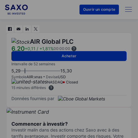
Ouvrir un compte
AIR Global PLC
6,20
+0,11
/
+1,81%
00:00:00
Acheter
Intervalle de 52 semaines
5,29
15,30
Symbole
AIIR:xnas
Devise
USD
NASDAQ
Closed
15 minutes différées
Données fournies par
Commencer à investir?
Investir malin dans des actions chez Saxo avec à des
tarrifs avantageux. Investir comporte des risques. Votre