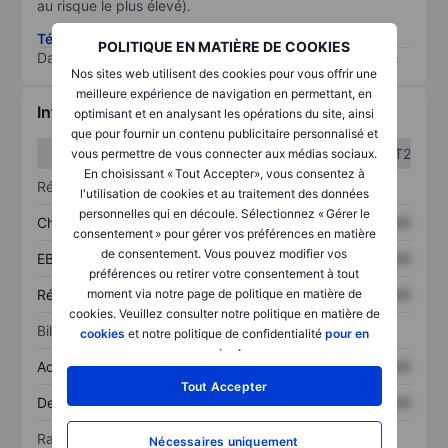
au risque le plus élevé).
Télécharger la méthodologie ESG (en anglais)
POLITIQUE EN MATIÈRE DE COOKIES
Data provided by
/
Nos sites web utilisent des cookies pour vous offrir une
meilleure expérience de navigation en permettant, en
Informations financières
optimisant et en analysant les opérations du site, ainsi
que pour fournir un contenu publicitaire personnalisé et
T1
T2
vous permettre de vous connecter aux médias sociaux.
En choisissant « Tout Accepter», vous consentez à
Résultats
l'utilisation de cookies et au traitement des données
personnelles qui en découle. Sélectionnez « Gérer le
Chiffre d’affaires
XXXXXXX
XXXXXXX
consentement » pour gérer vos préférences en matière
de consentement. Vous pouvez modifier vos
EBITDA
XXXXXXX
XXXXXXX
préférences ou retirer votre consentement à tout
Résultat net
XXXXXXX
XXXXXXX
moment via notre page de politique en matière de
cookies. Veuillez consulter notre politique en matière de
Bilan
cookies
et notre politique de confidentialité
pour en
savoir plus
.
Actif total
XXXXXXX
XXXXXXX
Tout Accepter
Dette totale
XXXXXXX
XXXXXXX
Ratios
Nécessaires uniquement