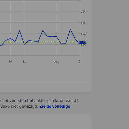
7,20
6,80
6,40
6,09
6,00
30
31
aug.
5
n het verleden behaalde resultaten van dit
 Saxo niet gewijzigd.
Zie de volledige