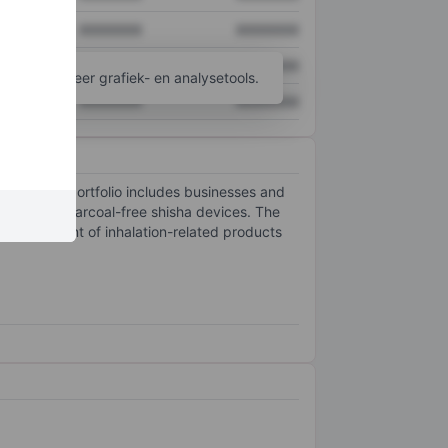
XXXXXXX
XXXXXXX
XXXXXXX
XXXXXXX
ijgen tot meer grafiek- en analysetools.
XXXXXXX
XXXXXXX
arkets. Its portfolio includes businesses and
rms, and charcoal-free shisha devices. The
development of inhalation-related products