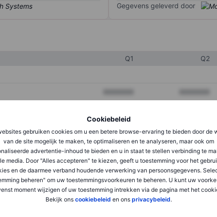
Gegevens geleverd door
Q1
Q2
XXXXXXX
XXXXXXX
XXXXXXX
XXXXXXX
Cookiebeleid
XXXXXXX
XXXXXXX
ebsites gebruiken cookies om u een betere browse-ervaring te bieden door de 
van de site mogelijk te maken, te optimaliseren en te analyseren, maar ook om
naliseerde advertentie-inhoud te bieden en u in staat te stellen verbinding te m
le media. Door "Alles accepteren" te kiezen, geeft u toestemming voor het gebru
XXXXXXX
XXXXXXX
kies en de daarmee verband houdende verwerking van persoonsgegevens. Selec
XXXXXXX
XXXXXXX
emming beheren" om uw toestemmingsvoorkeuren te beheren. U kunt uw voorke
enst moment wijzigen of uw toestemming intrekken via de pagina met het cooki
Bekijk ons
cookiebeleid
en ons
privacybeleid
.
XXXXXXX
XXXXXXX