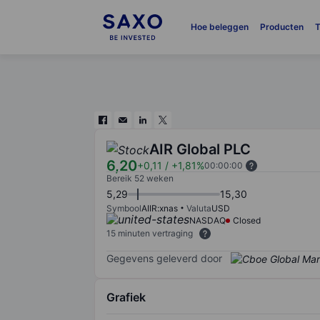
Hoe beleggen
Producten
T
AIR Global PLC
6,20
+0,11
/
+1,81%
00:00:00
Bereik 52 weken
5,29
15,30
Symbool
AIIR:xnas
Valuta
USD
NASDAQ
Closed
15 minuten vertraging
Gegevens geleverd door
Grafiek
Chart