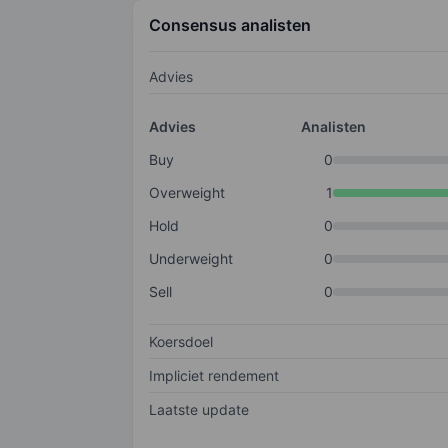
Consensus analisten
Advies
Advies
Analisten
Buy
0
Overweight
1
Hold
0
Underweight
0
Sell
0
Koersdoel
Impliciet rendement
Laatste update