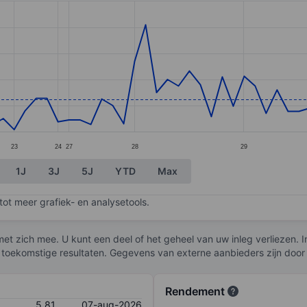
ories.
s. Data ranges from 5.63 to 7.54.
23
24
27
28
29
1J
3J
5J
YTD
Max
ot meer grafiek- en analysetools.
et zich mee. U kunt een deel of het geheel van uw inleg verliezen. I
 toekomstige resultaten. Gegevens van externe aanbieders zijn door
Rendement
5,81
07-aug-2026