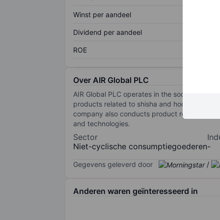
Winst per aandeel
Dividend per aandeel
ROE
Over AIR Global PLC
AIR Global PLC operates in the social inhalati
products related to shisha and hookah, inclu
company also conducts product research and t
and technologies.
Sector
Ind
Niet-cyclische consumptiegoederen
-
Gegevens geleverd door
/
Anderen waren geïnteresseerd in