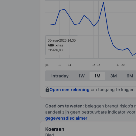
Line chart with 65 data points.
The chart has 1 X axis displaying categ
The chart has 1 Y axis displaying value
05-aug-2026 14:30
AIIR:xnas
Close
6,00
jul.
13
14
15
16
17
20
End of interactive chart.
Intraday
1W
1M
3M
6M
Open een rekening
om toegang te krijgen t
Goed om te weten:
beleggen brengt risico's m
aandeel zijn geen betrouwbare indicator voor
gegevensdisclaimer
.
Koersen
Bied