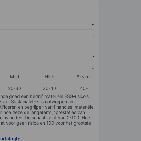
-
-
-
-
-
Med
High
Severe
20-30
30-40
40+
 hoe goed een bedrijf materiële ESG-risico's
e van Sustainalytics is ontworpen om
tificeren en begrijpen van financieel materiële
en hoe deze de langetermijnprestaties van
ïnvloeden. De schaal loopt van 0-100. Hoe
taat voor geen risico en 100 voor het grootste
hodologie