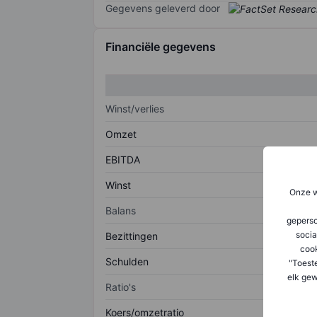
Gegevens geleverd door
Financiële gegevens
Winst/verlies
Omzet
EBITDA
Winst
Onze w
Balans
geperso
socia
Bezittingen
coo
Schulden
"Toest
elk gew
Ratio's
Koers/omzetratio