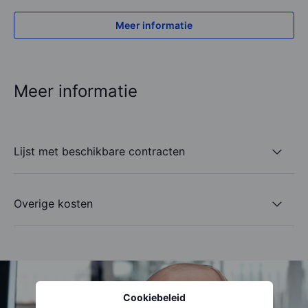
Meer informatie
Meer informatie
Lijst met beschikbare contracten
Overige kosten
Cookiebeleid