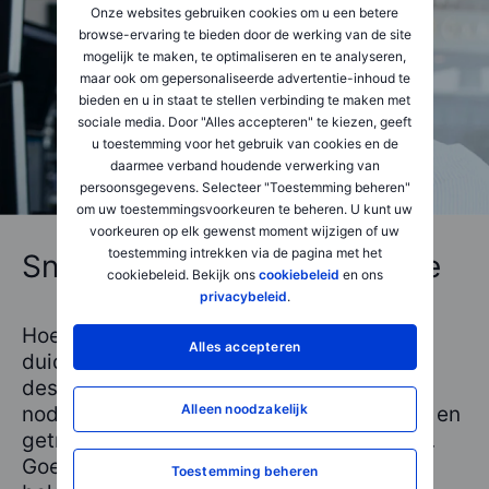
Onze websites gebruiken cookies om u een betere
browse-ervaring te bieden door de werking van de site
mogelijk te maken, te optimaliseren en te analyseren,
maar ook om gepersonaliseerde advertentie-inhoud te
bieden en u in staat te stellen verbinding te maken met
sociale media. Door "Alles accepteren" te kiezen, geeft
u toestemming voor het gebruik van cookies en de
daarmee verband houdende verwerking van
persoonsgegevens. Selecteer "Toestemming beheren"
om uw toestemmingsvoorkeuren te beheren. U kunt uw
voorkeuren op elk gewenst moment wijzigen of uw
toestemming intrekken via de pagina met het
Snelle en deskundige service
cookiebeleid. Bekijk ons
cookiebeleid
en ons
privacybeleid
.
Hoe u ook bij ons belegt, u krijgt altijd
Alles accepteren
duidelijke service en ondersteuning van
deskundige medewerkers, wanneer u die
Alleen noodzakelijk
nodig heeft. Ons team is gek op beleggen en
getraind om u te helpen met al uw vragen.
Goed om te weten: ze geven geen
Toestemming beheren