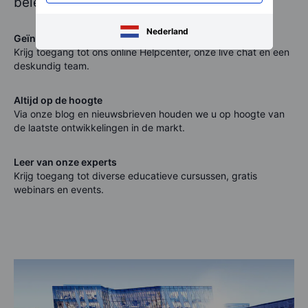
beleggingsadvies.
Nederland
Geïntegreerde digitale ondersteuning
Krijg toegang tot ons online Helpcenter, onze live chat en een
deskundig team.
Altijd op de hoogte
Via onze blog en nieuwsbrieven houden we u op hoogte van
de laatste ontwikkelingen in de markt.
Leer van onze experts
Krijg toegang tot diverse educatieve cursussen, gratis
webinars en events.