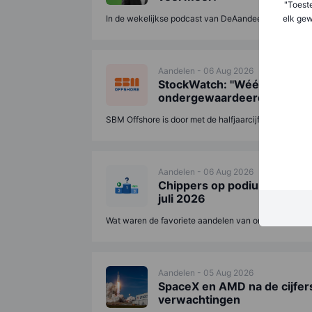
"Toest
elk gew
In de wekelijkse podcast van DeAandeelhouder ontvang
Aandelen - 06 Aug 2026
StockWatch: ''Wéér outlook
ondergewaardeerde parel''
SBM Offshore is door met de halfjaarcijfers en dat wer
Aandelen - 06 Aug 2026
Chippers op podium na wild
juli 2026
Wat waren de favoriete aandelen van onze Nederlandse
Aandelen - 05 Aug 2026
SpaceX en AMD na de cijfer
verwachtingen