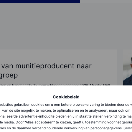
: van munitieproducent naar
groep
eien en handhaafde de verwachtingen voor heel 2026. Munitie blijft
dert het bedrijf: voertuigen, luchtverdediging, drones en andere
Cookiebeleid
ankelijk maken van één productcategorie.
ebsites gebruiken cookies om u een betere browse-ervaring te bieden door de 
van de site mogelijk te maken, te optimaliseren en te analyseren, maar ook om
naliseerde advertentie-inhoud te bieden en u in staat te stellen verbinding te m
hours ago
le media. Door "Alles accepteren" te kiezen, geeft u toestemming voor het gebru
rs Kluwer, SpaceX, Uber, ASMI, Microsoft & nog
kies en de daarmee verband houdende verwerking van persoonsgegevens. Selec