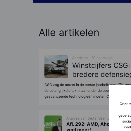
Alle artikelen
Aandelen - 20 hours ago
Winstcijfers CSG
bredere defensie
CSG zag de omzet in de eerste jaarhelft met 17% gro
de belangrijkste tak, maar onder de oppervlakte veran
geavanceerde technologieën moeten CSG minder afh
Onze w
geperso
Analyse van DeAandeelhouder.nl - 23 
socia
Afl. 292: AMD, Ahold, Wolte
coo
veel meer!