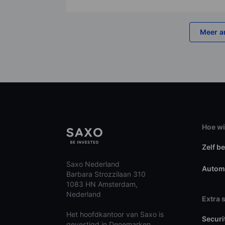
Meer a
Hoe wi
Zelf b
Saxo Nederland
Autom
Barbara Strozzilaan 310
1083 HN Amsterdam,
Nederland
Extra 
Het hoofdkantoor van Saxo is
Securi
gevestigd in Denemarken