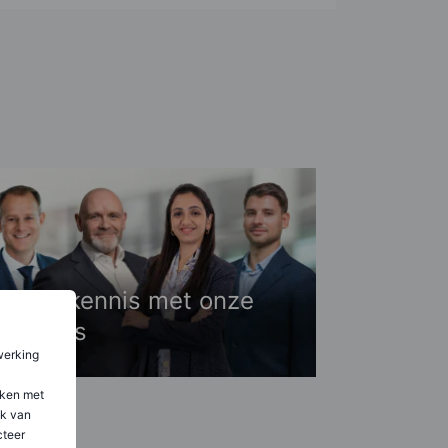
Maak kennis met onze
experts
werking
aken met
ik van
teer