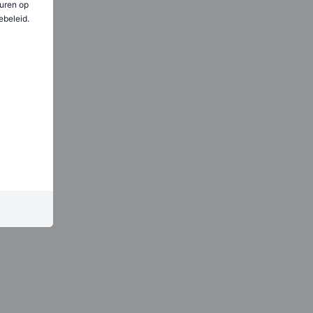
uren op
ebeleid.