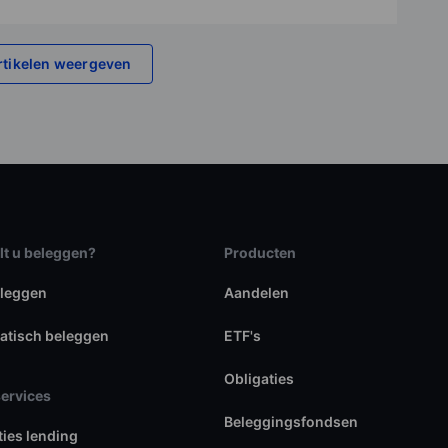
rtikelen weergeven
lt u beleggen?
Producten
eleggen
Aandelen
atisch beleggen
ETF's
Obligaties
services
Beleggingsfondsen
ties lending