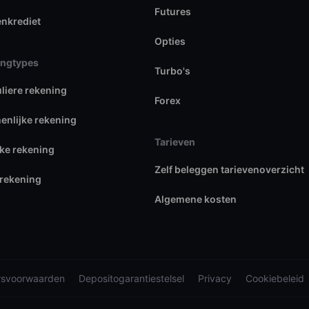
Futures
enkrediet
Opties
ingtypes
Turbo's
uliere rekening
Forex
nlijke rekening
Tarieven
jke rekening
Zelf beleggen tarievenoverzicht
rekening
Algemene kosten
rsvoorwaarden
Depositogarantiestelsel
Privacy
Cookiebeleid