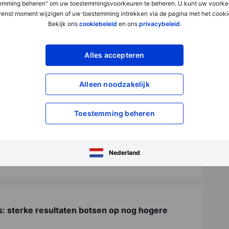
emming beheren" om uw toestemmingsvoorkeuren te beheren. U kunt uw voorke
enst moment wijzigen of uw toestemming intrekken via de pagina met het cooki
t Nico Inberg diverse experts uit de financiële wereld om ...
Bekijk ons
cookiebeleid
en ons
privacybeleid
.
Alles accepteren
- én koersdoelverhoging: SBM Offshore is
Alleen noodzakelijk
d hoog tijd. Want in plaats van de grotendeels irrelevan...
Toestemming beheren
e maand: dit waren de populairste aandelen van
Nederland
 beleggers in juli 2026? Hieronder ziet u een overzicht va...
s: sterke resultaten botsen op nog hogere