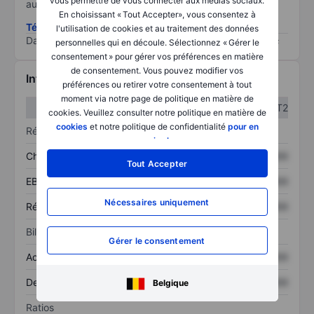
vous permettre de vous connecter aux médias sociaux.
au risque le plus élevé).
En choisissant « Tout Accepter», vous consentez à
Télécharger la méthodologie ESG (en anglais)
l'utilisation de cookies et au traitement des données
Data provided by
/
personnelles qui en découle. Sélectionnez « Gérer le
consentement » pour gérer vos préférences en matière
de consentement. Vous pouvez modifier vos
Informations financières
préférences ou retirer votre consentement à tout
moment via notre page de politique en matière de
T1
T2
cookies. Veuillez consulter notre politique en matière de
cookies
et notre politique de confidentialité
pour en
Résultats
savoir plus
.
Chiffre d’affaires
XXXXXXX
XXXXXXX
Tout Accepter
EBITDA
XXXXXXX
XXXXXXX
Nécessaires uniquement
Résultat net
XXXXXXX
XXXXXXX
Bilan
Gérer le consentement
Actif total
XXXXXXX
XXXXXXX
Dette totale
XXXXXXX
XXXXXXX
Belgique
Ratios