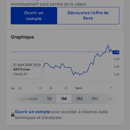
investissement peut perdre de la valeur.
Ouvrir un
Découvrez l'offre de
Saxo
compte
Graphique
Chart
1,50
1,48
Line chart with 69 data points.
1,35
The chart has 1 X axis displaying categories.
07-août-2026 18:00
1,20
ABTS:xnas
The chart has 1 Y axis displaying values. Data ranges f
Close
1,47
1,05
juil.
13
17
21
27
31
août
7
End of interactive chart.
Intra-journalier
1S
1M
3M
6M
1A
3A
Ouvrir un compte
pour accéder à d’autres outils
techniques et d’analyses.