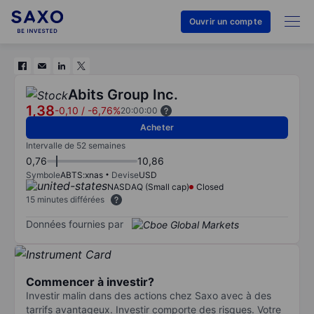
Ouvrir un compte
Abits Group Inc.
1,38
-0,10
/
-6,76%
20:00:00
Acheter
Intervalle de 52 semaines
0,76
10,86
Symbole
ABTS:xnas
Devise
USD
NASDAQ (Small cap)
Closed
15 minutes différées
Données fournies par
Commencer à investir?
Investir malin dans des actions chez Saxo avec à des
tarrifs avantageux. Investir comporte des risques. Votre