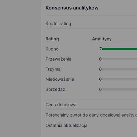
Konsensus analityków
Średni rating
Rating
Analitycy
Kupno
7
Przeważenie
0
Trzymaj
0
Niedoważenie
0
Sprzedaż
0
Cena docelowa
Potencjalny zwrot do ceny docelowej anality
Ostatnia aktualizacja