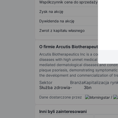
Współczynnik cena do sprzedaży
Zysk na akcję
Dywidenda na akcję
Zwrot z kapitału własnego
O firmie Arcutis Biotherapeutics Inc
Arcutis Biotherapeutics Inc is a commercial
diseases with high unmet medical needs. Its cu
mediated dermatological diseases and conditi
plaque psoriasis, demonstrating symptomatic 
the development and commercialization of tre
Sektor
Branża
Kapitalizacja ry
Służba zdrowia
-
3bn
Dane dostarczone przez
/
Inni byli zainteresowani