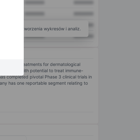
XXXXXXX
XXXXXXX
XXXXXXX
XXXXXXX
XXXXXXX
XXXXXXX
arzędzi do tworzenia wykresów i analiz.
XXXXXXX
XXXXXXX
ializing treatments for dermatological
reatments with potential to treat immune-
completed pivotal Phase 3 clinical trials in
any has one reportable segment relating to