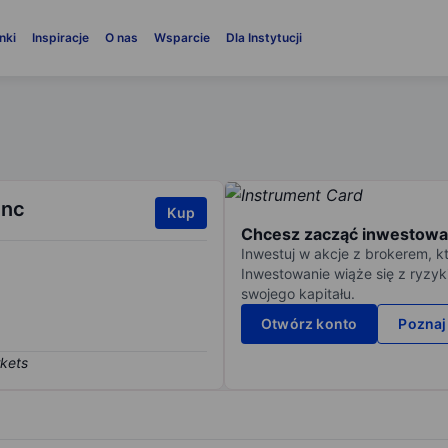
nki
Inspiracje
O nas
Wsparcie
Dla Instytucji
Inc
Kup
Chcesz zacząć inwestowa
Inwestuj w akcje z brokerem, k
Inwestowanie wiąże się z ryzyk
swojego kapitału.
Otwórz konto
Poznaj