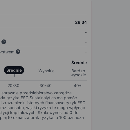
29,34
-
o
-
orstwem
-
Średnie
Średnie
Wysokie
Bardzo
wysokie
20-30
30-40
40+
k sprawnie przedsiębiorstwo zarządza
oria ryzyka ESG Sustainalytics ma pomóc
i zrozumieniu istotnych finansowo ryzyk ESG
oraz sposobu, w jaki ryzyka te mogą wpłynąć
tycji kapitałowych. Skala wynosi od 0 do
epiej (0 oznacza brak ryzyka, a 100 oznacza