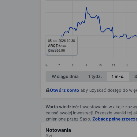
Line chart with 299 data points.
The chart has 1 X axis displaying categ
The chart has 1 Y axis displaying value
05-sie-2026 19:30
ARQT:xnas
Close
26,96
lip
7
8
9
10
13
14
End of interactive chart.
W ciągu dnia
1 tydz.
1 m-c.
3
Otwórz konto
aby uzyskać dostęp do więks
Warto wiedzieć:
Inwestowanie w akcje zazwyc
całość swojej inwestycji. Przeszłe wyniki te
zmienione przez Saxo.
Zobacz pełne zrzecz
Notowania
Bid