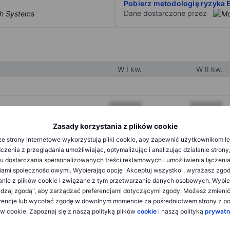
Pobierz metodologię ryzyka 
Dane dostarczone przez
W I kw.
W II kw.
XXXXXXX
XXXXXXX
XXXXXXX
XXXXXXX
Zasady korzystania z plików cookie
e strony internetowe wykorzystują pliki cookie, aby zapewnić użytkownikom l
XXXXXXX
XXXXXXX
zenia z przeglądania umożliwiając, optymalizując i analizując działanie strony
u dostarczania spersonalizowanych treści reklamowych i umożliwienia łączenia
ami społecznościowymi. Wybierając opcję "Akceptuj wszystko", wyrażasz zgo
XXXXXXX
XXXXXXX
anie z plików cookie i związane z tym przetwarzanie danych osobowych. Wybie
dzaj zgodą", aby zarządzać preferencjami dotyczącymi zgody. Możesz zmieni
XXXXXXX
XXXXXXX
rencje lub wycofać zgodę w dowolnym momencie za pośrednictwem strony z po
ów cookie. Zapoznaj się z naszą polityką plików
cookie
i naszą polityką
prywatn