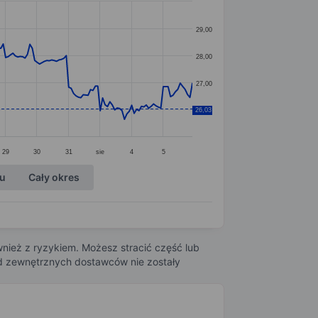
29,00
28,00
27,00
26,03
26,00
29
30
31
sie
4
5
ku
Cały okres
nież z ryzykiem. Możesz stracić część lub
 od zewnętrznych dostawców nie zostały