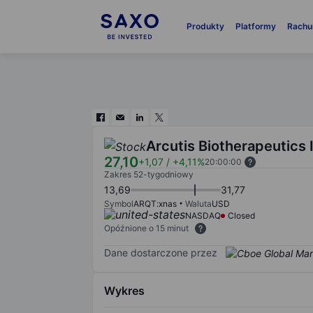
Produkty
Platformy
Rachu
Arcutis Biotherapeutics 
27,10
+1,07
/
+4,11%
20:00:00
Zakres 52-tygodniowy
13,69
31,77
Symbol
ARQT:xnas
Waluta
USD
NASDAQ
Closed
Opóźnione o 15 minut
Dane dostarczone przez
Wykres
Chart