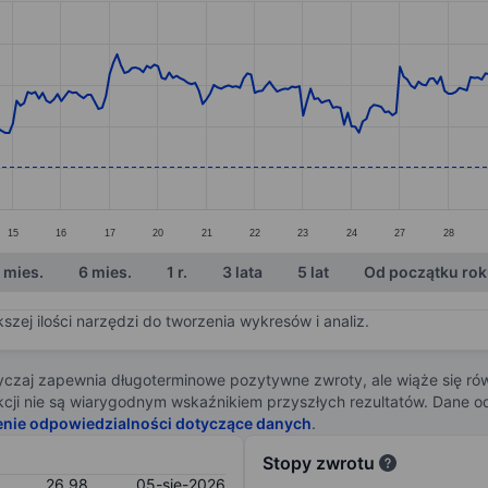
ories.
s. Data ranges from 25.35 to 29.44.
15
16
17
20
21
22
23
24
27
28
 mies.
6 mies.
1 r.
3 lata
5 lat
Od początku ro
zej ilości narzędzi do tworzenia wykresów i analiz.
zaj zapewnia długoterminowe pozytywne zwroty, ale wiąże się rów
j akcji nie są wiarygodnym wskaźnikiem przyszłych rezultatów. Dane
enie odpowiedzialności dotyczące danych
.
Stopy zwrotu
26,98
05-sie-2026