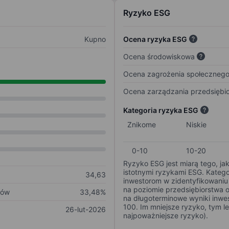
Ryzyko ESG
Kupno
Ocena ryzyka ESG
Ocena środowiskowa
Ocena zagrożenia społeczneg
Ocena zarządzania przedsiębi
Kategoria ryzyka ESG
Znikome
Niskie
0-10
10-20
Ryzyko ESG jest miarą tego, ja
istotnymi ryzykami ESG. Kateg
34,63
inwestorom w zidentyfikowaniu 
na poziomie przedsiębiorstwa 
ków
33,48%
na długoterminowe wyniki inwes
100. Im mniejsze ryzyko, tym l
26-lut-2026
najpoważniejsze ryzyko).