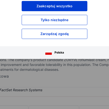
XXXXXXX
XXXXXXX
Zaakceptuj wszystko
XXXXXXX
XXXXXXX
XXXXXXX
XXXXXXX
Tylko niezbędne
Otwórz konto
aby uzyskać dostęp do większej ilości n
XXXXXXX
XXXXXXX
Zarządzaj zgodą
-stage biopharmaceutical company focused on developing and commerc
Polska
rrent portfolio is comprised of differentiated topical and systemic t
ons. The company's product candidate ZORYVE roflumilast cream, has 
improvement and favorable tolerability in this population. The Comp
atments for dermatological diseases.
nkowa