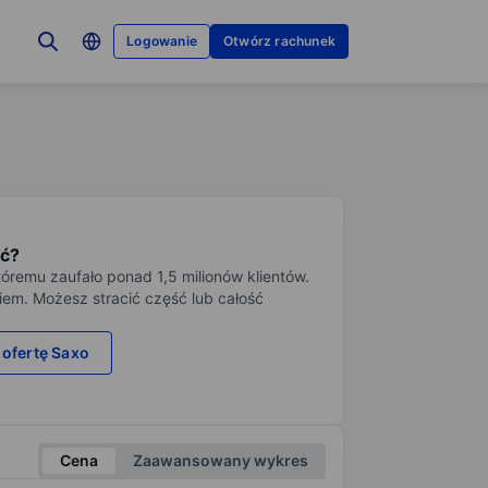
Logowanie
Otwórz rachunek
ć?
tóremu zaufało ponad 1,5 milionów klientów.
iem. Możesz stracić część lub całość
 ofertę Saxo
Cena
Zaawansowany wykres