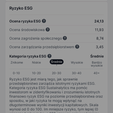
Ryzyko ESG
Ocena ryzyka ESG
24,13
Ocena środowiskowa
11,93
Ocena zagrożenia społecznego
8,74
Ocena zarządzania przedsiębiorstwem
3,45
Kategoria ryzyka ESG
Średnie
Średnie
Znikome
Niskie
Wysokie
Bardzo
wysokie
0-10
10-20
20-30
30-40
40+
Ryzyko ESG jest miarą tego, jak sprawnie
przedsiębiorstwo zarządza istotnymi ryzykami ESG.
Kategoria ryzyka ESG Sustainalytics ma pomóc
inwestorom w zidentyfikowaniu i zrozumieniu istotnych
finansowo ryzyk ESG na poziomie przedsiębiorstwa oraz
sposobu, w jaki ryzyka te mogą wpłynąć na
długoterminowe wyniki inwestycji kapitałowych. Skala
wynosi od 0 do 100. Im mniejsze ryzyko, tym lepiej (0