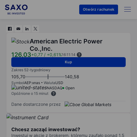
Otwórz rachunek
American Electric Power
Co.,Inc.
126,03
+0,77
/
+0,61%
16:11:14
Kup
Zakres 52-tygodniowy
105,70
140,58
Symbol
AEP:xnas
Waluta
USD
NASDAQ
Open
Opóźnione o 15 minut
Dane dostarczone przez
Chcesz zacząć inwestować?
Inwestuj w akcje z brokerem, któremu zaufało ponad 1,5