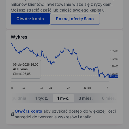
milionów klientów. Inwestowanie wiąże się z ryzykiem.
Możesz stracić część lub całość swojego kapitału.
Otwórz konto
Poznaj ofertę Saxo
Wykres
Chart
135,00
Line chart with 288 data points.
132,00
The chart has 1 X axis displaying categories.
07-sie-2026 16:00
129,00
AEP:xnas
The chart has 1 Y axis displaying values. Data ranges 
Close
126,05
126,00
125,26
lip
13
17
21
27
31
sie
7
End of interactive chart.
W ciągu dnia
1 tydz.
1 m-c.
3 mies.
6 mies.
1 
Otwórz konto
aby uzyskać dostęp do większej ilości
narzędzi do tworzenia wykresów i analiz.