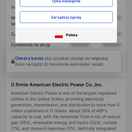
Tylko niezbędne
Wskaźniki
Zarządzaj zgodą
Współczynnik cena do
XXXXXXX
XXXXXXX
sprzedaży
Zysk na akcję
XXXXXXX
XXXXXXX
Polska
Dywidenda na akcję
XXXXXXX
XXXXXXX
Zwrot z kapitału
XXXXXXX
XXXXXXX
Otwórz konto
aby uzyskać dostęp do większej
własnego
ilości narzędzi do tworzenia wykresów i analiz.
O firmie American Electric Power Co.,Inc.
American Electric Power is one of the largest regulated
utilities in the United States, providing electricity
generation, transmission, and distribution to more than 5
million customers in 11 states. About 39% of AEP's
capacity is coal, with the remainder from a mix of natural
gas (28%), renewable energy and hydro (23%), nuclear
(7%), and demand response (3%). Vertically integrated