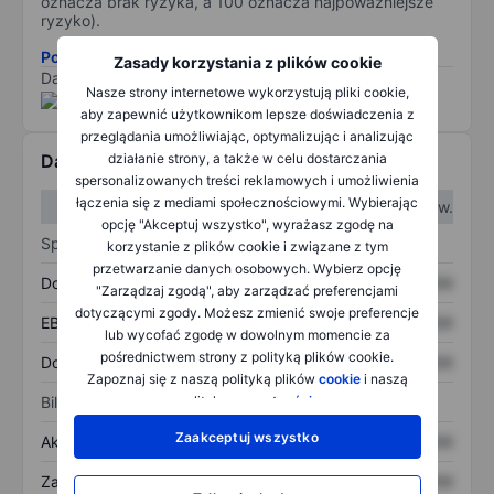
oznacza brak ryzyka, a 100 oznacza najpoważniejsze
ryzyko).
Pobierz metodologię ryzyka ESG.
Zasady korzystania z plików cookie
Dane dostarczone przez
/
Nasze strony internetowe wykorzystują pliki cookie,
aby zapewnić użytkownikom lepsze doświadczenia z
przeglądania umożliwiając, optymalizując i analizując
Dane finansowe
działanie strony, a także w celu dostarczania
spersonalizowanych treści reklamowych i umożliwienia
łączenia się z mediami społecznościowymi. Wybierając
W I kw.
W II kw.
opcję "Akceptuj wszystko", wyrażasz zgodę na
Sprawozdanie z zysków
korzystanie z plików cookie i związane z tym
przetwarzanie danych osobowych. Wybierz opcję
Dochód
XXXXXXX
XXXXXXX
"Zarządzaj zgodą", aby zarządzać preferencjami
dotyczącymi zgody. Możesz zmienić swoje preferencje
EBITDA
XXXXXXX
XXXXXXX
lub wycofać zgodę w dowolnym momencie za
pośrednictwem strony z polityką plików cookie.
Dochód netto
XXXXXXX
XXXXXXX
Zapoznaj się z naszą polityką plików
cookie
i naszą
Bilans
polityką
prywatności
.
Zaakceptuj wszystko
Aktywa ogółem
XXXXXXX
XXXXXXX
Zadłużenie ogółem
XXXXXXX
XXXXXXX