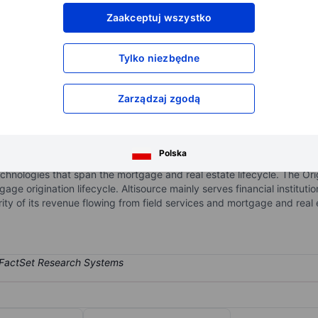
XXXXXXX
XXXXXXX
Zaakceptuj wszystko
XXXXXXX
XXXXXXX
XXXXXXX
XXXXXXX
Tylko niezbędne
Otwórz konto
aby uzyskać dostęp do większej ilości n
XXXXXXX
XXXXXXX
Zarządzaj zgodą
 SA
ated service provider and marketplace for the real estate and mortgag
Polska
hich derive maximum revenue, and Origination. The Servicer and Re
technologies that span the mortgage and real estate lifecycle. The Or
age origination lifecycle. Altisource mainly serves financial institu
rity of its revenue flowing from field services and mortgage and real 