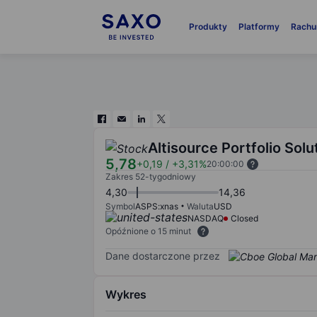
Produkty
Platformy
Rachu
Altisource Portfolio Solu
5,78
+0,19
/
+3,31%
20:00:00
Zakres 52-tygodniowy
4,30
14,36
Symbol
ASPS:xnas
Waluta
USD
NASDAQ
Closed
Opóźnione o 15 minut
Dane dostarczone przez
Wykres
Chart