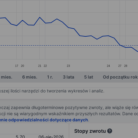
ories.
s. Data ranges from 5.04 to 7.25.
17
20
21
22
23
24
27
28
 mies.
6 mies.
1 r.
3 lata
5 lat
Od początku ro
zej ilości narzędzi do tworzenia wykresów i analiz.
zaj zapewnia długoterminowe pozytywne zwroty, ale wiąże się rów
j akcji nie są wiarygodnym wskaźnikiem przyszłych rezultatów. Dane
enie odpowiedzialności dotyczące danych
.
Stopy zwrotu
5,70
06-sie-2026