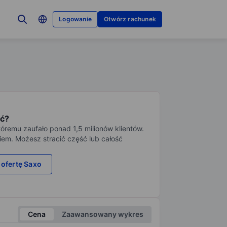
Logowanie
Otwórz rachunek
ć?
tóremu zaufało ponad 1,5 milionów klientów.
iem. Możesz stracić część lub całość
 ofertę Saxo
Cena
Zaawansowany wykres