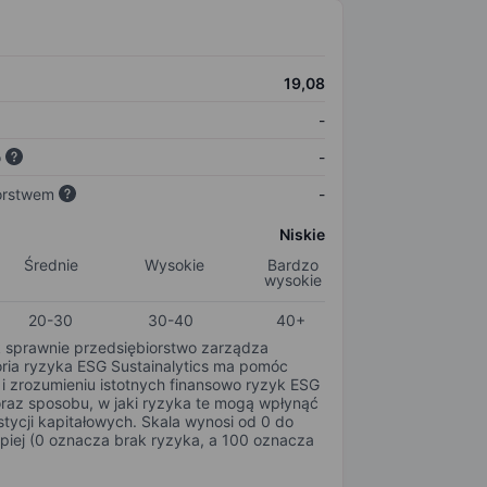
19,08
-
o
-
orstwem
-
Niskie
Średnie
Wysokie
Bardzo
wysokie
20-30
30-40
40+
k sprawnie przedsiębiorstwo zarządza
oria ryzyka ESG Sustainalytics ma pomóc
i zrozumieniu istotnych finansowo ryzyk ESG
oraz sposobu, w jaki ryzyka te mogą wpłynąć
tycji kapitałowych. Skala wynosi od 0 do
epiej (0 oznacza brak ryzyka, a 100 oznacza