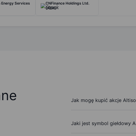
Energy Services
CNFinance Holdings Ltd.
(ADR)
ane
Jak mogę kupić akcje Altiso
Jaki jest symbol giełdowy Al