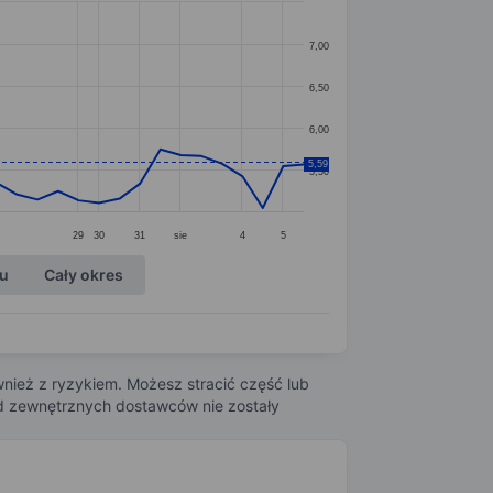
7,00
6,50
6,00
5,59
5,50
29
30
31
sie
4
5
ku
Cały okres
nież z ryzykiem. Możesz stracić część lub
 od zewnętrznych dostawców nie zostały