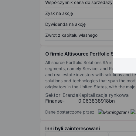
Współczynnik cena do sprzedaży
Zysk na akcję
Dywidenda na akcję
Zwrot z kapitału własnego
O firmie Altisource Portfolio Solutions
Altisource Portfolio Solutions SA is an integr
segments, namely Servicer and Real Estate, w
and real estate investors with solutions and 
solutions and technologies that span the mortg
originators in the United States, with the majo
Sektor
Branża
Kapitalizacja rynkowa
Finanse
-
0,063838918bn
Dane dostarczone przez
/
Inni byli zainteresowani