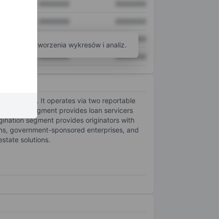
XXXXXXX
XXXXXXX
XXXXXXX
XXXXXXX
XXXXXXX
XXXXXXX
arzędzi do tworzenia wykresów i analiz.
XXXXXXX
XXXXXXX
e industries. It operates via two reportable
al Estate segment provides loan servicers
igination segment provides originators with
tions, government-sponsored enterprises, and
estate solutions.