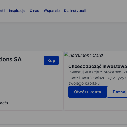
nki
Inspiracje
O nas
Wsparcie
Dla Instytucji
tions SA
Kup
Chcesz zacząć inwestowa
Inwestuj w akcje z brokerem, k
Inwestowanie wiąże się z ryzyk
swojego kapitału.
Otwórz konto
Poznaj