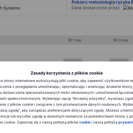
Pobierz metodologię ryzyka 
Dane dostarczone przez
W I kw.
W II kw.
XXXXXXX
XXXXXXX
XXXXXXX
XXXXXXX
Zasady korzystania z plików cookie
e strony internetowe wykorzystują pliki cookie, aby zapewnić użytkownikom l
XXXXXXX
XXXXXXX
zenia z przeglądania umożliwiając, optymalizując i analizując działanie strony
u dostarczania spersonalizowanych treści reklamowych i umożliwienia łączenia
ami społecznościowymi. Wybierając opcję "Akceptuj wszystko", wyrażasz zgo
XXXXXXX
XXXXXXX
anie z plików cookie i związane z tym przetwarzanie danych osobowych. Wybie
dzaj zgodą", aby zarządzać preferencjami dotyczącymi zgody. Możesz zmieni
XXXXXXX
XXXXXXX
rencje lub wycofać zgodę w dowolnym momencie za pośrednictwem strony z po
ów cookie. Zapoznaj się z naszą polityką plików
cookie
i naszą polityką
prywatn