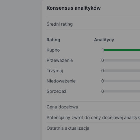
Konsensus analityków
Średni rating
Rating
Analitycy
Kupno
1
Przeważenie
0
Trzymaj
0
Niedoważenie
0
Sprzedaż
0
Cena docelowa
Potencjalny zwrot do ceny docelowej anality
Ostatnia aktualizacja