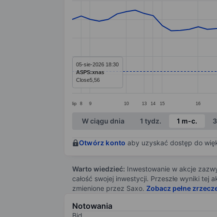
Line chart with 56 data points.
The chart has 1 X axis displaying categ
The chart has 1 Y axis displaying value
05-sie-2026 18:30
ASPS:xnas
Close
5,56
lip
8
9
10
13
14
15
16
End of interactive chart.
W ciągu dnia
1 tydz.
1 m-c.
3
Otwórz konto
aby uzyskać dostęp do więks
Warto wiedzieć:
Inwestowanie w akcje zazwyc
całość swojej inwestycji. Przeszłe wyniki te
zmienione przez Saxo.
Zobacz pełne zrzecz
Notowania
Bid