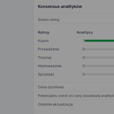
Konsensus analityków
Średni rating
Rating
Analitycy
Kupno
1
Przeważenie
0
Trzymaj
0
Niedoważenie
0
Sprzedaż
0
Cena docelowa
Potencjalny zwrot do ceny docelowej anality
Ostatnia aktualizacja