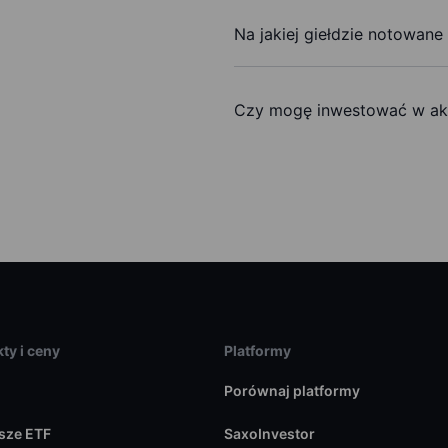
Na jakiej giełdzie notowane
Czy mogę inwestować w akc
ty i ceny
Platformy
Porównaj platformy
sze ETF
SaxoInvestor