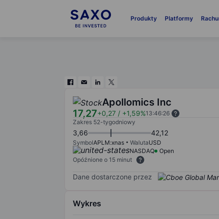
Produkty
Platformy
Rachu
Apollomics Inc
17,27
+0,27
/
+1,59%
13:46:26
Zakres 52-tygodniowy
3,66
42,12
Symbol
APLM:xnas
Waluta
USD
NASDAQ
Open
Opóźnione o 15 minut
Dane dostarczone przez
Wykres
Chart