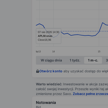
Line chart with 71 data points.
The chart has 1 X axis displaying categ
The chart has 1 Y axis displaying value
07-sie-2026 14:30
APLM:xnas
Close
16,96
lip
13
14
15
End of interactive chart.
W ciągu dnia
1 tydz.
1 m-c.
3
Otwórz konto
aby uzyskać dostęp do więks
Warto wiedzieć:
Inwestowanie w akcje zazwyc
całość swojej inwestycji. Przeszłe wyniki te
zmienione przez Saxo.
Zobacz pełne zrzecz
Notowania
Bid