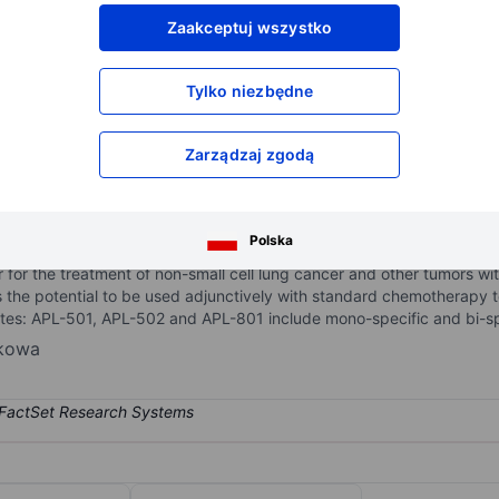
XXXXXXX
XXXXXXX
Zaakceptuj wszystko
XXXXXXX
XXXXXXX
XXXXXXX
XXXXXXX
Tylko niezbędne
Otwórz konto
aby uzyskać dostęp do większej ilości n
XXXXXXX
XXXXXXX
Zarządzaj zgodą
aceutical company focused on the discovery and development of oncol
Polska
rness the immune system and target specific molecular pathways to 
or for the treatment of non-small cell lung cancer and other tumors wi
has the potential to be used adjunctively with standard chemotherapy
s: APL-501, APL-502 and APL-801 include mono-specific and bi-speci
nkowa