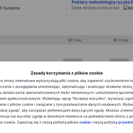
Pobierz metodologię ryzyka 
Dane dostarczone przez
W I kw.
W II kw.
XXXXXXX
XXXXXXX
XXXXXXX
XXXXXXX
Zasady korzystania z plików cookie
e strony internetowe wykorzystują pliki cookie, aby zapewnić użytkownikom l
XXXXXXX
XXXXXXX
zenia z przeglądania umożliwiając, optymalizując i analizując działanie strony
u dostarczania spersonalizowanych treści reklamowych i umożliwienia łączenia
ami społecznościowymi. Wybierając opcję "Akceptuj wszystko", wyrażasz zgo
XXXXXXX
XXXXXXX
anie z plików cookie i związane z tym przetwarzanie danych osobowych. Wybie
dzaj zgodą", aby zarządzać preferencjami dotyczącymi zgody. Możesz zmieni
XXXXXXX
XXXXXXX
rencje lub wycofać zgodę w dowolnym momencie za pośrednictwem strony z po
ów cookie. Zapoznaj się z naszą polityką plików
cookie
i naszą polityką
prywatn