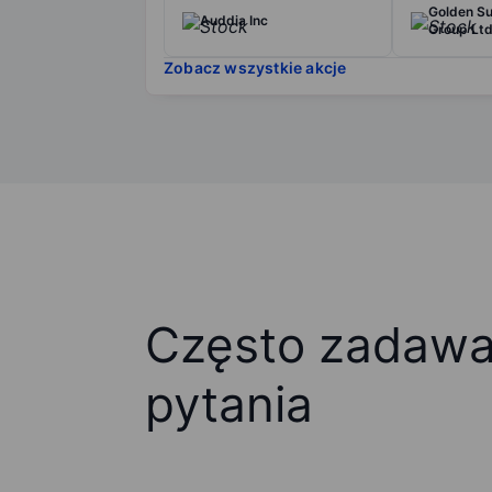
Golden S
Auddia Inc
Group Lt
Zobacz wszystkie akcje
Często zadaw
pytania