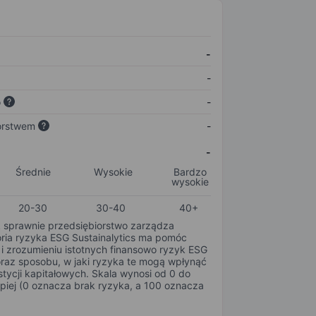
-
-
o
-
orstwem
-
-
Średnie
Wysokie
Bardzo
wysokie
20-30
30-40
40+
k sprawnie przedsiębiorstwo zarządza
oria ryzyka ESG Sustainalytics ma pomóc
i zrozumieniu istotnych finansowo ryzyk ESG
oraz sposobu, w jaki ryzyka te mogą wpłynąć
tycji kapitałowych. Skala wynosi od 0 do
epiej (0 oznacza brak ryzyka, a 100 oznacza