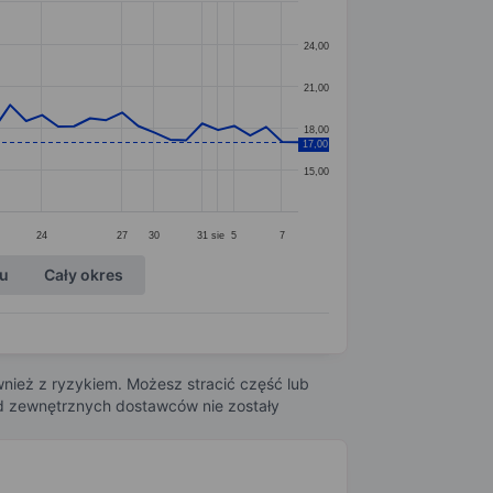
24,00
21,00
18,00
17,00
15,00
24
27
30
31
sie
5
7
ku
Cały okres
nież z ryzykiem. Możesz stracić część lub
 od zewnętrznych dostawców nie zostały