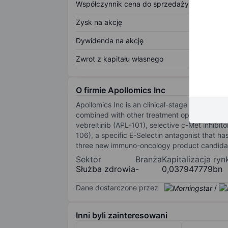
Współczynnik cena do sprzedaży
Zysk na akcję
Dywidenda na akcję
Zwrot z kapitału własnego
O firmie Apollomics Inc
Apollomics Inc is an clinical-stage biopharm
combined with other treatment options to ha
vebreltinib (APL-101), selective c-Met inhibit
106), a specific E-Selectin antagonist that 
three new immuno-oncology product candidate
Sektor
Branża
Kapitalizacja ry
Służba zdrowia
-
0,037947779bn
Dane dostarczone przez
/
Inni byli zainteresowani