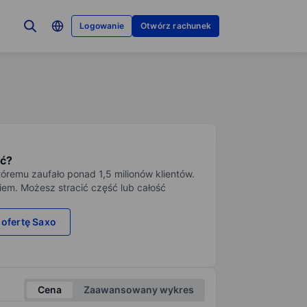
Logowanie
Otwórz rachunek
ć?
tóremu zaufało ponad 1,5 milionów klientów.
iem. Możesz stracić część lub całość
 ofertę Saxo
Cena
Zaawansowany wykres