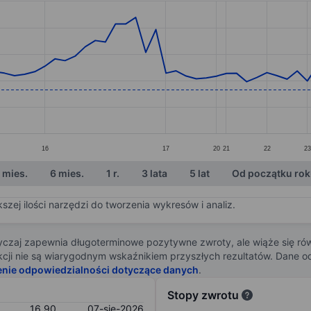
ories.
s. Data ranges from 14.9 to 25.18.
16
17
20
21
22
23
 mies.
6 mies.
1 r.
3 lata
5 lat
Od początku ro
zej ilości narzędzi do tworzenia wykresów i analiz.
zaj zapewnia długoterminowe pozytywne zwroty, ale wiąże się rów
j akcji nie są wiarygodnym wskaźnikiem przyszłych rezultatów. Dane
enie odpowiedzialności dotyczące danych
.
Stopy zwrotu
16,90
07-sie-2026