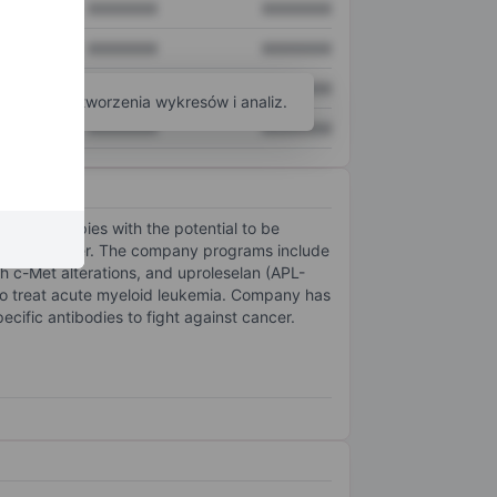
XXXXXXX
XXXXXXX
XXXXXXX
XXXXXXX
XXXXXXX
XXXXXXX
arzędzi do tworzenia wykresów i analiz.
XXXXXXX
XXXXXXX
ogy therapies with the potential to be
inhibit cancer. The company programs include
th c-Met alterations, and uproleselan (APL-
 to treat acute myeloid leukemia. Company has
fic antibodies to fight against cancer.