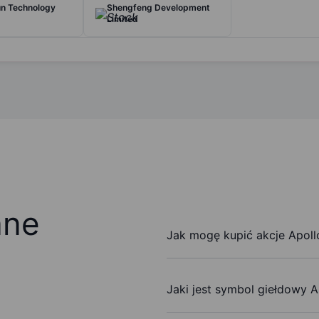
un Technology
Shengfeng Development
d
Limited
ane
Jak mogę kupić akcje Apoll
Jaki jest symbol giełdowy A