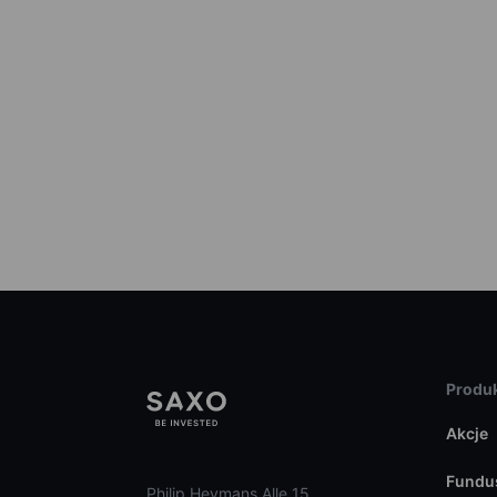
Produk
Akcje
Fundu
Philip Heymans Alle 15