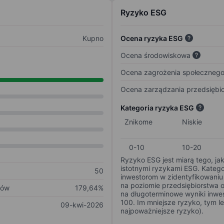
Ryzyko ESG
Kupno
Ocena ryzyka ESG
Ocena środowiskowa
Ocena zagrożenia społeczneg
Ocena zarządzania przedsiębi
Kategoria ryzyka ESG
Znikome
Niskie
0-10
10-20
Ryzyko ESG jest miarą tego, ja
istotnymi ryzykami ESG. Kateg
50
inwestorom w zidentyfikowaniu 
na poziomie przedsiębiorstwa 
ków
179,64%
na długoterminowe wyniki inwes
100. Im mniejsze ryzyko, tym l
09-kwi-2026
najpoważniejsze ryzyko).