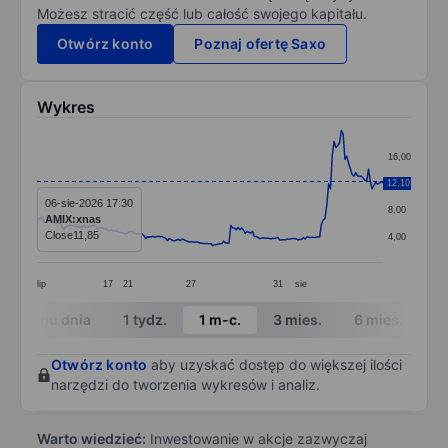
Możesz stracić część lub całość swojego kapitału.
Otwórz konto
Poznaj ofertę Saxo
Wykres
Chart
16,00
Line chart with 192 data points.
12,10
12,00
The chart has 1 X axis displaying categories.
06-sie-2026 17:30
8,00
AMIX:xnas
The chart has 1 Y axis displaying values. Data ranges 
Close
11,85
4,00
lip
17
21
27
31
sie
End of interactive chart.
W ciągu dnia
1 tydz.
1 m-c.
3 mies.
6 mies.
1 
Otwórz konto
aby uzyskać dostęp do większej ilości
narzędzi do tworzenia wykresów i analiz.
Warto wiedzieć:
Inwestowanie w akcje zazwyczaj