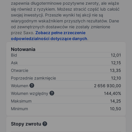
zapewnia długoterminowe pozytywne zwroty, ale wiąże
się również z ryzykiem. Możesz stracić część lub całość
swojej inwestycji. Przeszłe wyniki tej akcji nie są
wiarygodnym wskaźnikiem przyszłych rezultatów. Dane
od zewnętrznych dostawców nie zostały zmienione
przez Saxo.
Zobacz pełne zrzeczenie
odpowiedzialności dotyczące danych
.
Notowania
Bid
12,01
Ask
12,15
Otwarcie
13,35
Poprzednie zamknięcie
12,10
Wolumen
2 656 930,00
Wolumen względny
144,40%
Maksimum
14,25
Minimum
10,50
Stopy zwrotu