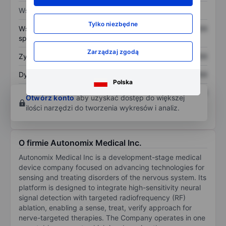
Wskaźniki
Tylko niezbędne
Współczynnik cena do
XXXXXXX
XXXXXXX
sprzedaży
Zarządzaj zgodą
Zysk na akcję
XXXXXXX
XXXXXXX
Dywidenda na akcję
XXXXXXX
XXXXXXX
Polska
Zwrot z kapitału
XXXXXXX
XXXXXXX
Otwórz konto
aby uzyskać dostęp do większej
własnego
ilości narzędzi do tworzenia wykresów i analiz.
O firmie Autonomix Medical Inc.
Autonomix Medical Inc is a development-stage medical
device company focused on advancing technologies for
sensing and treating disorders of the nervous system. Its
platform is designed to integrate high-sensitivity neural
signal detection with targeted radiofrequency (RF)
ablation, enabling a sense, treat, verify approach for
nerve-targeted therapies. The Company operates in one