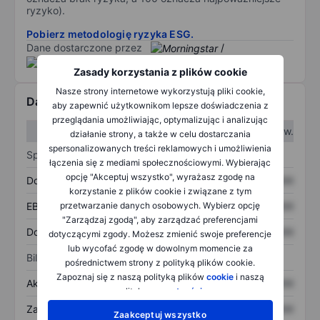
ryzyko).
Pobierz metodologię ryzyka ESG.
Dane dostarczone przez
/
Zasady korzystania z plików cookie
Nasze strony internetowe wykorzystują pliki cookie,
Dane finansowe
aby zapewnić użytkownikom lepsze doświadczenia z
przeglądania umożliwiając, optymalizując i analizując
W I kw.
W II kw.
działanie strony, a także w celu dostarczania
spersonalizowanych treści reklamowych i umożliwienia
Sprawozdanie z zysków
łączenia się z mediami społecznościowymi. Wybierając
opcję "Akceptuj wszystko", wyrażasz zgodę na
Dochód
XXXXXXX
XXXXXXX
korzystanie z plików cookie i związane z tym
przetwarzanie danych osobowych. Wybierz opcję
EBITDA
XXXXXXX
XXXXXXX
"Zarządzaj zgodą", aby zarządzać preferencjami
Dochód netto
XXXXXXX
XXXXXXX
dotyczącymi zgody. Możesz zmienić swoje preferencje
lub wycofać zgodę w dowolnym momencie za
Bilans
pośrednictwem strony z polityką plików cookie.
Zapoznaj się z naszą polityką plików
cookie
i naszą
Aktywa ogółem
XXXXXXX
XXXXXXX
polityką
prywatności
.
Zadłużenie ogółem
XXXXXXX
XXXXXXX
Zaakceptuj wszystko