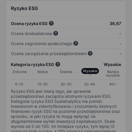
Ryzyko ESG
Ocena ryzyka ESG
36,67
Ocena środowiskowa
-
Ocena zagrożenia społecznego
-
Ocena zarządzania przedsiębiorstwem
-
Kategoria ryzyka ESG
Wysokie
Wysokie
Znikome
Niskie
Średnie
Bardzo
wysokie
0-10
10-20
20-30
30-40
40+
Ryzyko ESG jest miarą tego, jak sprawnie
przedsiębiorstwo zarządza istotnymi ryzykami ESG.
Kategoria ryzyka ESG Sustainalytics ma pomóc
inwestorom w zidentyfikowaniu i zrozumieniu istotnych
finansowo ryzyk ESG na poziomie przedsiębiorstwa oraz
sposobu, w jaki ryzyka te mogą wpłynąć na
długoterminowe wyniki inwestycji kapitałowych. Skala
wynosi od 0 do 100. Im mniejsze ryzyko, tym lepiej (0
oznacza brak ryzyka, a 100 oznacza najpoważniejsze