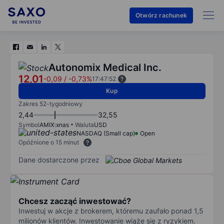
Otwórz rachunek
Autonomix Medical Inc.
12,01
-0,09
/
-0,73%
17:47:52
Kup
Zakres 52-tygodniowy
2,44
32,55
Symbol
AMIX:xnas
Waluta
USD
NASDAQ (Small cap)
Open
Opóźnione o 15 minut
Dane dostarczone przez
Chcesz zacząć inwestować?
Inwestuj w akcje z brokerem, któremu zaufało ponad 1,5
milionów klientów. Inwestowanie wiąże się z ryzykiem.