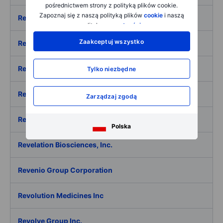
pośrednictwem strony z polityką plików cookie.
Zapoznaj się z naszą polityką plików
cookie
i naszą
ResMed Inc.
polityką
prywatności
.
Zaakceptuj wszystko
Resolute Holdings Management Inc
Retail Estates SA
Tylko niezbędne
ReTo Eco-Solutions Inc.
Zarządzaj zgodą
Retractable Technologies Inc
Polska
Revelation Biosciences, Inc.
Revenio Group Corporation
Revolution Medicines Inc
Revolve Group Inc.