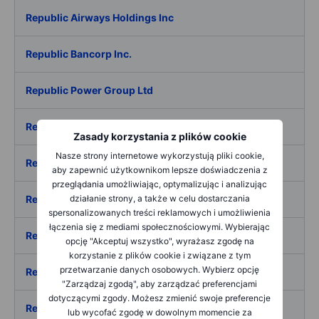
Republic Airways Holdings Inc
Republic Bancorp Inc.
Republic Power Group Ltd
Republic Services Inc.
Zasady korzystania z plików cookie
Nasze strony internetowe wykorzystują pliki cookie,
Research Alliance Corp III
aby zapewnić użytkownikom lepsze doświadczenia z
przeglądania umożliwiając, optymalizując i analizując
Research Frontiers Inc.
działanie strony, a także w celu dostarczania
spersonalizowanych treści reklamowych i umożliwienia
łączenia się z mediami społecznościowymi. Wybierając
Research Solutions Inc.
opcję "Akceptuj wszystko", wyrażasz zgodę na
korzystanie z plików cookie i związane z tym
przetwarzanie danych osobowych. Wybierz opcję
Reservoir Media Inc.
"Zarządzaj zgodą", aby zarządzać preferencjami
dotyczącymi zgody. Możesz zmienić swoje preferencje
Resideo Technologies Inc.
lub wycofać zgodę w dowolnym momencie za