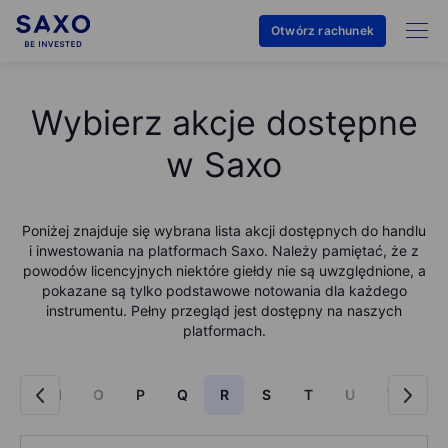
Otwórz rachunek
Wybierz akcje dostępne
w Saxo
Poniżej znajduje się wybrana lista akcji dostępnych do handlu
i inwestowania na platformach Saxo. Należy pamiętać, że z
powodów licencyjnych niektóre giełdy nie są uwzględnione, a
pokazane są tylko podstawowe notowania dla każdego
instrumentu. Pełny przegląd jest dostępny na naszych
platformach.
M
N
O
P
Q
R
S
T
U
V
W