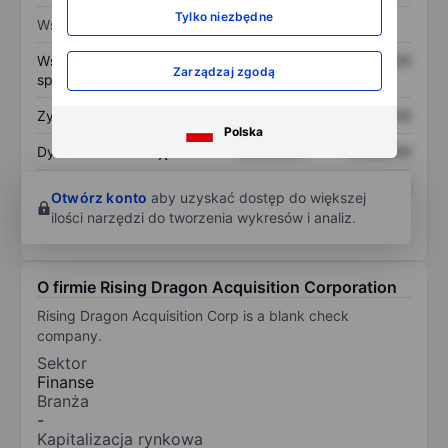
Tylko niezbędne
Wskaźniki
Współczynnik cena do
XXXXXXX
XXXXXXX
Zarządzaj zgodą
sprzedaży
Zysk na akcję
XXXXXXX
XXXXXXX
Polska
Dywidenda na akcję
XXXXXXX
XXXXXXX
Zwrot z kapitału
XXXXXXX
XXXXXXX
Otwórz konto
aby uzyskać dostęp do większej
własnego
ilości narzędzi do tworzenia wykresów i analiz.
O firmie Rising Dragon Acquisition Corporation
Rising Dragon Acquisition Corp is a blank check
company.
Sektor
Finanse
Branża
-
Kapitalizacja rynkowa