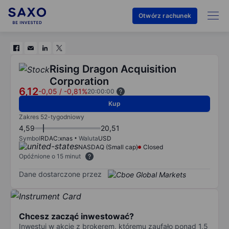
Otwórz rachunek
Rising Dragon Acquisition
Corporation
6,12
-0,05
/
-0,81%
20:00:00
Kup
Zakres 52-tygodniowy
4,59
20,51
Symbol
RDAC:xnas
Waluta
USD
NASDAQ (Small cap)
Closed
Opóźnione o 15 minut
Dane dostarczone przez
Chcesz zacząć inwestować?
Inwestuj w akcje z brokerem, któremu zaufało ponad 1,5