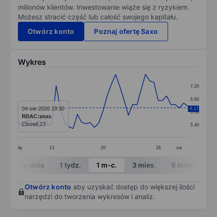
milionów klientów. Inwestowanie wiąże się z ryzykiem.
Możesz stracić część lub całość swojego kapitału.
Otwórz konto
Poznaj ofertę Saxo
Wykres
Chart
7,20
Line chart with 41 data points.
6,60
The chart has 1 X axis displaying categories.
04-sie-2026 19:30
6,17
6,00
RDAC:xnas
The chart has 1 Y axis displaying values. Data ranges f
Close
6,23
5,40
lip
13
20
28
sie
End of interactive chart.
W ciągu dnia
1 tydz.
1 m-c.
3 mies.
6 mies.
1 
Otwórz konto
aby uzyskać dostęp do większej ilości
narzędzi do tworzenia wykresów i analiz.