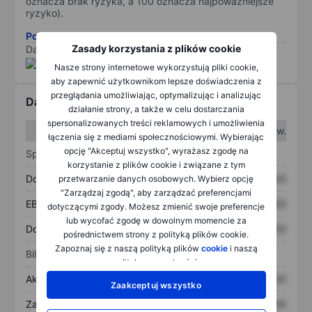
oznacza brak ryzyka, a 100 oznacza najpoważniejsze
ryzyko).
Pobierz metodologię ryzyka ESG.
Zasady korzystania z plików cookie
Dane dostarczone przez
/
Nasze strony internetowe wykorzystują pliki cookie,
aby zapewnić użytkownikom lepsze doświadczenia z
przeglądania umożliwiając, optymalizując i analizując
Dane finansowe
działanie strony, a także w celu dostarczania
spersonalizowanych treści reklamowych i umożliwienia
W I kw.
W II kw.
łączenia się z mediami społecznościowymi. Wybierając
opcję "Akceptuj wszystko", wyrażasz zgodę na
Sprawozdanie z zysków
korzystanie z plików cookie i związane z tym
Dochód
XXXXXXX
XXXXXXX
przetwarzanie danych osobowych. Wybierz opcję
"Zarządzaj zgodą", aby zarządzać preferencjami
EBITDA
XXXXXXX
XXXXXXX
dotyczącymi zgody. Możesz zmienić swoje preferencje
lub wycofać zgodę w dowolnym momencie za
Dochód netto
XXXXXXX
XXXXXXX
pośrednictwem strony z polityką plików cookie.
Zapoznaj się z naszą polityką plików
cookie
i naszą
Bilans
polityką
prywatności
.
Aktywa ogółem
XXXXXXX
XXXXXXX
Zaakceptuj wszystko
Zadłużenie ogółem
XXXXXXX
XXXXXXX