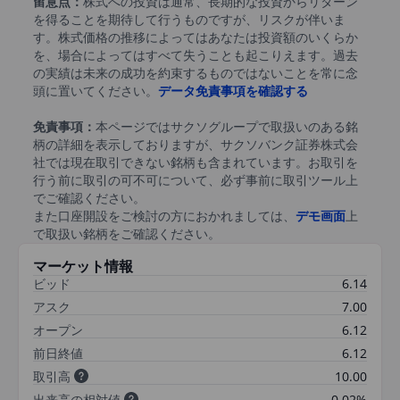
留意点：
株式への投資は通常、長期的な投資からリターン
を得ることを期待して行うものですが、リスクが伴いま
す。株式価格の推移によってはあなたは投資額のいくらか
を、場合によってはすべて失うことも起こりえます。過去
の実績は未来の成功を約束するものではないことを常に念
頭に置いてください。
データ免責事項を確認する
免責事項：
本ページではサクソグループで取扱いのある銘
柄の詳細を表示しておりますが、サクソバンク証券株式会
社では現在取引できない銘柄も含まれています。お取引を
行う前に取引の可不可について、必ず事前に取引ツール上
でご確認ください。
また口座開設をご検討の方におかれましては、
デモ画面
上
で取扱い銘柄をご確認ください。
マーケット情報
ビッド
6.14
アスク
7.00
オープン
6.12
前日終値
6.12
取引高
10.00
出来高の相対値
0.02%