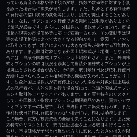
っている資産の価格や評価額の変動、指数の数値等に対する予測
を誤った場合等に損失が発生します。また、対象とする有価証券
の発行者の信用状況の変化等により、損失が発生することがあり
ます。なお、オプションを行使できる期間には制限がありますの
で留意が必要です。さらに、外国株式・指数オプションは、市場
価格が現実の市場価格等に応じて変動するため、その変動率は現
実の市場価格等に比べて大きくなる傾向があり、意図したとおり
に取引ができず、場合によっては大きな損失が発生する可能性が
あります。また取引対象となる外国上場株式が上場廃止となる場
合には、当該外国株式オプションも上場廃止され、また、外国株
式オプションの取引状況を勘案して当該外国株式オプションが上
場廃止とされる場合があり、その際、取引最終日及び権利行使日
が繰り上げられることや権利行使の機会が失われることがありま
す。対象外国上場株式が売買停止となった場合や対象外国上場株
式の発行者が、人的分割を行う場合等には、当該外国株式オプシ
ョンも取引停止となることがあります。また買方特有のリスクと
して、外国株式・指数オプションは期限商品であり、買方がアウ
トオブザマネーの状態で、取引最終日までに転売を行わず、また
権利行使日に権利行使を行わない場合には、権利は消滅します。
この場合、買方は投資資金の全額を失うことになります。また売
方特有のリスクとして、売方は証拠金を上回る取引を行うことと
なり、市場価格が予想とは反対の方向に変化したときの損失が限
定されていません。売方は、外国株式・指数オプション取引が成