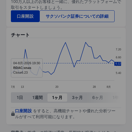
100万人以上のお客様と一緒に、優れたプラットフォームで
取引をスタートしましょう。
口座開設
サクソバンク証券についての詳細
チャート
Chart
7.20
Line chart with 37 data points.
6.60
04-8月-2026 19:30
The chart has 1 X axis displaying categories.
6.12
6.00
RDAC:xnas
The chart has 1 Y axis displaying values. Data ra
Close
6.23
5.40
7月
13
20
28
8月
End of interactive chart.
1日
1週間
1ヶ月
3ヶ月
6ヶ月
1年
3
口座開設
をすると、高機能チャートや優れた分析ツー
ルがすべて利用可能になります。