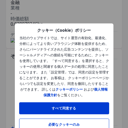
金融
業種
-
時価総額
0.038979246bn
クッキー（Cookie）ポリシー
データ提供元
/
当社のウェブサイトでは、サイト運営の有効化、最適化、
分析によってより良いブラウジング体験を提供するため、
さらにパーソナライズされた広告コンテンツを提供し、ソ
ーシャルメディアへの接続を可能にするために、クッキー
その他関連銘柄
を使用しています。 「すべて同意する」を選択すると、ク
ッキーの使用と関連する個人データの処理に同意したこと
になります。 また「設定管理」では、同意の設定を管理す
ることができます。 お客様は、クッキーポリシーページか
らいつでも設定を変更したり、同意を撤回したりすること
本銘柄では情報はご参照いただ
ができます。 詳しくは
クッキーポリシー
および
個人情報
けません。ページを更新する
か、時間をおいて再度お試しく
保護方針
をご覧ください。
ださい。
すべて同意する
必要なクッキーのみ