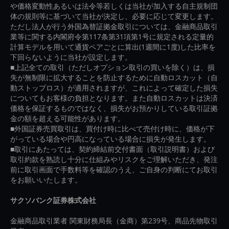
や価格変動性あるいは法令等若しくは当社が加入する自主規制団
体の規則等に基づいて当社が決定し、必要に応じて変更します。
ただし法人が行う外国為替証拠金取引については、金融商品取引
業等に関する内閣府令第117条第31項第1号に規定される定量的
計算モデルを用いて通貨ペアごとに算出(1週間に1度)した比率を
下回らないように当社が設定します。
■上記全ての取引（ただしオプション取引の買いを除く）は、損
失が無制限に拡大することを防止するために自動ロスカット（自
動ストップロス）が適用されますが、これによって確定した損失
についてもお客様の負担となります。また自動ロスカットは決済
価格を保証するものではなく、損失がお預かりしている取引証拠
金の額を超える可能性があります。
■外国証券売買取引は、買付け時に比べて売付け時に、価格が下
がっている場合や円高になっている場合に損失が発生します。
■取引にあたっては、契約締結前交付書面（取引説明書）および
取引約款を熟読し十分に仕組みやリスクをご理解いただき、発注
前に取引画面で手数料等を確認のうえ、ご自身の判断にてお取引
をお願いいたします。
サクソバンク証券株式会社
金融商品取引業者 関東財務局長（金商）第239号、商品先物取引