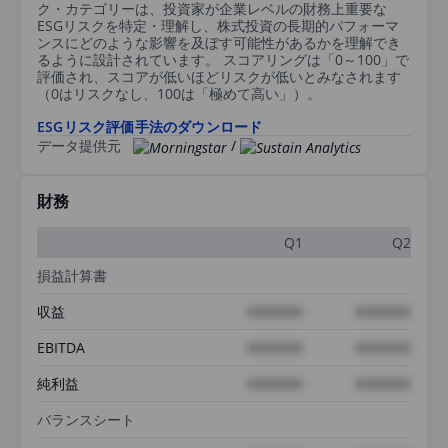
ク・カテゴリーは、投資家が企業レベルの財務上重要な
ESGリスクを特定・理解し、株式投資の長期的パフォーマ
ンスにどのような影響を及ぼす可能性があるかを理解でき
るように設計されています。 スコアリングは「0～100」で
評価され、スコアが低いほどリスクが低いとみなされます
（0はリスクなし、100は「極めて高い」）。
ESGリスク評価手法のダウンロード
データ提供元
/
財務
Q1
Q2
損益計算書
収益
XXXXXXX
XXXXXXX
EBITDA
XXXXXXX
XXXXXXX
純利益
XXXXXXX
XXXXXXX
バランスシート