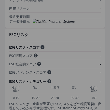
内在リターン
-
最終更新時間
-
データ提供元
ESGリスク
ESGリスク・スコア
-
ESG環境スコア
-
ESG社会的スコア
-
ESGガバナンス・スコア
-
ESGリスク・カテゴリー
-
極めて
低い
中程度
高い
極めて
低い
高い
0-10
10-20
20-30
30-40
40+
ESGリスクは、企業が重要なESGリスクをどの程度適切に管
理しているかを示す指標です。 SustainalyticsのESGリス