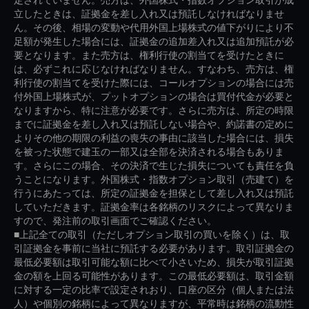
立したときは、証拠金を差し入れ又は預託しなければなりませ
ん。その後、相場の変動や代用外国上場株式の値下がりにより不
足額が発生した場合には、証拠金の追加差入れ又は追加預託が必
要となります。また売方は、権利行使の割当てを受けたときに
は、必ずこれに応じなければなりません。すなわち、売方は、権
利行使の割当てを受けた際には、コールオプションの場合には売
付外国上場株式が、プットオプションの場合は買付代金が必要と
なりますから、特に注意が必要です。さらに売方は、所定の時限
までに証拠金を差し入れ又は預託しない場合や、約諾書の定めに
よりその他の期限の利益の喪失の事由に該当した場合には、損失
を被った状態で建玉の一部又は全部を決済される場合もありま
す。さらにこの場合、その決済で生じた損失についても責任を負
うことになります。外国株式・指数オプション取引（売建て）を
行うにあたっては、所定の証拠金を担保として差し入れ又は預託
していただきます。証拠金率は各銘柄のリスクによって異なりま
すので、発注前の取引画面でご確認ください。
■上記全ての取引（ただしオプション取引の買いを除く）は、取
引証拠金を事前に当社に預託する必要があります。取引証拠金の
最低必要額は取引可能な額に比べて小さいため、損失が取引証拠
金の額を上回る可能性があります。この最低必要額は、取引金額
に対する一定の比率で設定されおり、口座の区分（個人または法
人）や個別の銘柄によって異なりますが、平常時は銘柄の流動性