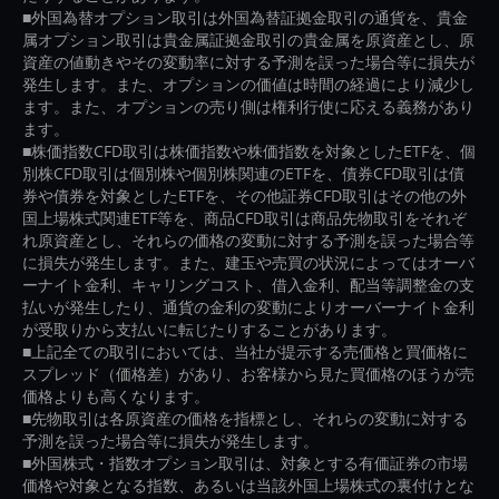
■外国為替オプション取引は外国為替証拠金取引の通貨を、貴金
属オプション取引は貴金属証拠金取引の貴金属を原資産とし、原
資産の値動きやその変動率に対する予測を誤った場合等に損失が
発生します。また、オプションの価値は時間の経過により減少し
ます。また、オプションの売り側は権利行使に応える義務があり
ます。
■株価指数CFD取引は株価指数や株価指数を対象としたETFを、個
別株CFD取引は個別株や個別株関連のETFを、債券CFD取引は債
券や債券を対象としたETFを、その他証券CFD取引はその他の外
国上場株式関連ETF等を、商品CFD取引は商品先物取引をそれぞ
れ原資産とし、それらの価格の変動に対する予測を誤った場合等
に損失が発生します。また、建玉や売買の状況によってはオーバ
ーナイト金利、キャリングコスト、借入金利、配当等調整金の支
払いが発生したり、通貨の金利の変動によりオーバーナイト金利
が受取りから支払いに転じたりすることがあります。
■上記全ての取引においては、当社が提示する売価格と買価格に
スプレッド（価格差）があり、お客様から見た買価格のほうが売
価格よりも高くなります。
■先物取引は各原資産の価格を指標とし、それらの変動に対する
予測を誤った場合等に損失が発生します。
■外国株式・指数オプション取引は、対象とする有価証券の市場
価格や対象となる指数、あるいは当該外国上場株式の裏付けとな