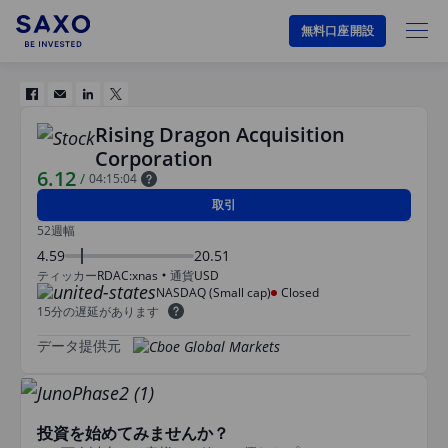
無料口座開設
Rising Dragon Acquisition
Corporation
6.12
/
04:15:04
取引
52週幅
4.59
20.51
ティッカー
RDAC:xnas
通貨
USD
NASDAQ (Small cap)
Closed
15分の遅延があります
データ提供元
投資を始めてみませんか？