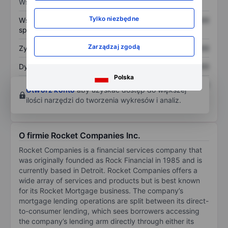
Wskaźniki
Tylko niezbędne
Współczynnik cena do
XXXXXXX
XXXXXXX
sprzedaży
Zarządzaj zgodą
Zysk na akcję
XXXXXXX
XXXXXXX
Dywidenda na akcję
XXXXXXX
XXXXXXX
Polska
Zwrot z kapitału
XXXXXXX
XXXXXXX
Otwórz konto
aby uzyskać dostęp do większej
własnego
ilości narzędzi do tworzenia wykresów i analiz.
O firmie Rocket Companies Inc.
Rocket Companies is a financial services company that
was originally founded as Rock Financial in 1985 and is
currently based in Detroit. Rocket Companies offers a
wide array of services and products but is best known
for its Rocket Mortgage business. The company’s
mortgage lending operations are split between its direct-
to-consumer lending, which sees borrowers accessing
the company’s lending arm directly through either its