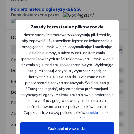
Pobierz metodologię ryzyka ESG.
Dane dostarczone przez
/
Zasady korzystania z plików cookie
Nasze strony internetowe wykorzystują pliki cookie,
Dane finansowe
aby zapewnić użytkownikom lepsze doświadczenia z
przeglądania umożliwiając, optymalizując i analizując
W I kw.
W II kw.
działanie strony, a także w celu dostarczania
spersonalizowanych treści reklamowych i umożliwienia
Sprawozdanie z zysków
łączenia się z mediami społecznościowymi. Wybierając
Dochód
XXXXXXX
XXXXXXX
opcję "Akceptuj wszystko", wyrażasz zgodę na
korzystanie z plików cookie i związane z tym
EBITDA
XXXXXXX
XXXXXXX
przetwarzanie danych osobowych. Wybierz opcję
"Zarządzaj zgodą", aby zarządzać preferencjami
Dochód netto
XXXXXXX
XXXXXXX
dotyczącymi zgody. Możesz zmienić swoje preferencje
lub wycofać zgodę w dowolnym momencie za
Bilans
pośrednictwem strony z polityką plików cookie.
Zapoznaj się z naszą polityką plików
cookie
i naszą
Aktywa ogółem
XXXXXXX
XXXXXXX
polityką
prywatności
.
Zadłużenie ogółem
XXXXXXX
XXXXXXX
Zaakceptuj wszystko