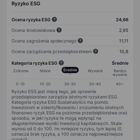
Ryzyko ESG
Ocena ryzyka ESG
24,66
Ocena środowiskowa
2,95
Ocena zagrożenia społecznego
11,11
Ocena zarządzania przedsiębiorstwem
10,6
Kategoria ryzyka ESG
Średnie
Średnie
Znikome
Niskie
Wysokie
Bardzo
wysokie
0-10
10-20
20-30
30-40
40+
Ryzyko ESG jest miarą tego, jak sprawnie
przedsiębiorstwo zarządza istotnymi ryzykami ESG.
Kategoria ryzyka ESG Sustainalytics ma pomóc
inwestorom w zidentyfikowaniu i zrozumieniu istotnych
finansowo ryzyk ESG na poziomie przedsiębiorstwa oraz
sposobu, w jaki ryzyka te mogą wpłynąć na
długoterminowe wyniki inwestycji kapitałowych. Skala
wynosi od 0 do 100. Im mniejsze ryzyko, tym lepiej (0
oznacza brak ryzyka, a 100 oznacza najpoważniejsze
ryzyko).