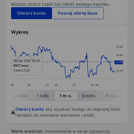
Możesz stracić część lub całość swojego kapitału.
Otwórz konto
Poznaj ofertę Saxo
Wykres
Chart
15,00
Line chart with 299 data points.
14,40
The chart has 1 X axis displaying categories.
06-sie-2026 19:30
13,86
13,80
RKT:xnys
The chart has 1 Y axis displaying values. Data ranges 
Close
13,22
13,20
lip
13
17
21
27
31
sie
End of interactive chart.
W ciągu dnia
1 tydz.
1 m-c.
3 mies.
6 mies.
1 
Otwórz konto
aby uzyskać dostęp do większej ilości
narzędzi do tworzenia wykresów i analiz.
Warto wiedzieć:
Inwestowanie w akcje zazwyczaj