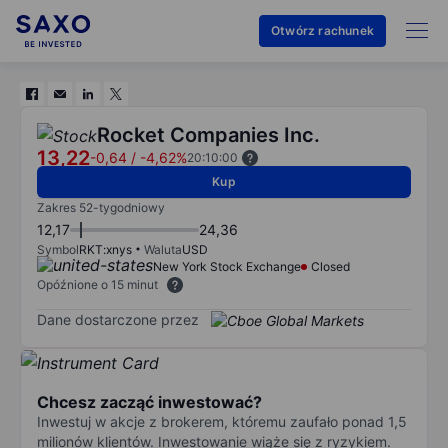
Otwórz rachunek
Rocket Companies Inc.
13,22
-0,64
/
-4,62%
20:10:00
Kup
Zakres 52-tygodniowy
12,17
24,36
Symbol
RKT:xnys
Waluta
USD
New York Stock Exchange
Closed
Opóźnione o 15 minut
Dane dostarczone przez
Chcesz zacząć inwestować?
Inwestuj w akcje z brokerem, któremu zaufało ponad 1,5
milionów klientów. Inwestowanie wiąże się z ryzykiem.