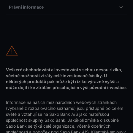
Právní informace
Veškeré obchodování a investování s sebou nesou riziko,
včetně možnosti ztráty celé investované částky. U
některých produktů pak může být riziko výrazně vyšší a
může dojít i ke ztrátám přesahujícím výši původní investice.
Informace na našich mezinárodních webových stránkách
(vybrané z rozbalovacího seznamu) jsou přístupné po celém
světě a vztahují se na Saxo Bank A/S jako mateřskou
společnost skupiny Saxo Bank. Jakákoli zmínka o skupině
Saxo Bank se týká celé organizace, včetně dceřiných
společností a poboček pod Saxo Bank A/S. Klientské smlouvy