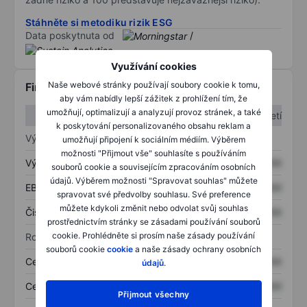
Stáhněte si metodiku rizik ESG
Data poskytnuta od
/
Využívání cookies
Naše webové stránky používají soubory cookie k tomu,
Finanční informace
aby vám nabídly lepší zážitek z prohlížení tím, že
umožňují, optimalizují a analyzují provoz stránek, a také
1. čtvrtletí
2. čtvrtletí
k poskytování personalizovaného obsahu reklam a
Výkaz zisku a ztráty
umožňují připojení k sociálním médiím. Výběrem
možnosti "Přijmout vše" souhlasíte s používáním
Výnos
XXXXXXX
XXXXXXX
souborů cookie a souvisejícím zpracováním osobních
údajů. Výběrem možnosti "Spravovat souhlas" můžete
EBITDA
XXXXXXX
XXXXXXX
spravovat své předvolby souhlasu. Své preference
můžete kdykoli změnit nebo odvolat svůj souhlas
Čistý příjem
XXXXXXX
XXXXXXX
prostřednictvím stránky se zásadami používání souborů
cookie. Prohlédněte si prosím naše zásady používání
Rozvaha
souborů cookie
cookie
a naše zásady ochrany osobních
Celková aktiva
XXXXXXX
XXXXXXX
údajů
.
Celkový dluh
XXXXXXX
XXXXXXX
Přijmout všechny