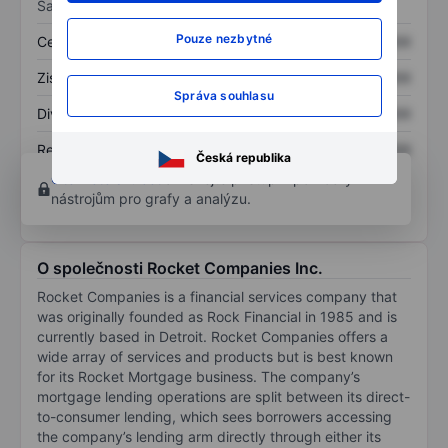
Sazby
Pouze nezbytné
Cena/tržby
XXXXXXX
XXXXXXX
Zisk na akcii
XXXXXXX
XXXXXXX
Správa souhlasu
Dividenda na akcii
XXXXXXX
XXXXXXX
Rentabilita kapitálu
XXXXXXX
XXXXXXX
Česká republika
Otevřete si účet
a získejte přístup k pokročilým
nástrojům pro grafy a analýzu.
O společnosti Rocket Companies Inc.
Rocket Companies is a financial services company that
was originally founded as Rock Financial in 1985 and is
currently based in Detroit. Rocket Companies offers a
wide array of services and products but is best known
for its Rocket Mortgage business. The company’s
mortgage lending operations are split between its direct-
to-consumer lending, which sees borrowers accessing
the company’s lending arm directly through either its