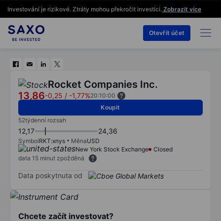
Investování je rizikové. Ztráty mohou překročit investici.
Zobrazit více
Otevřít účet
Rocket Companies Inc.
13,86
-0,25
/
-1,77%
20:10:00
Koupit
52týdenní rozsah
12,17
24,36
Symbol
RKT:xnys
Měna
USD
New York Stock Exchange
Closed
data 15 minut zpožděná
Data poskytnuta od
Chcete začít investovat?