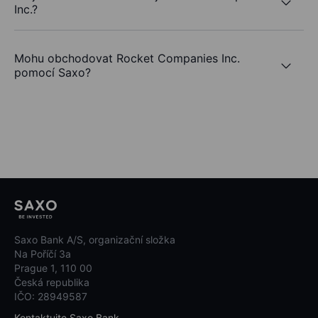
Inc.?
Mohu obchodovat Rocket Companies Inc.
pomocí Saxo?
Saxo Bank A/S, organizační složka
Na Poříčí 3a
Prague 1, 110 00
Česká republika
IČO: 28949587
Kontaktujte Saxo Bank