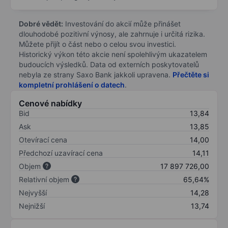
Dobré vědět:
Investování do akcií může přinášet
dlouhodobé pozitivní výnosy, ale zahrnuje i určitá rizika.
Můžete přijít o část nebo o celou svou investici.
Historický výkon této akcie není spolehlivým ukazatelem
budoucích výsledků. Data od externích poskytovatelů
nebyla ze strany Saxo Bank jakkoli upravena.
Přečtěte si
kompletní prohlášení o datech
.
Cenové nabídky
Bid
13,84
Ask
13,85
Otevírací cena
14,00
Předchozí uzavírací cena
14,11
Objem
17 897 726,00
Relativní objem
65,64%
Nejvyšší
14,28
Nejnižší
13,74