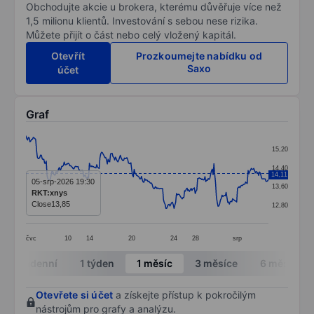
Obchodujte akcie u brokera, kterému důvěřuje více než
1,5 milionu klientů. Investování s sebou nese rizika.
Můžete přijít o část nebo celý vložený kapitál.
Otevřít
Prozkoumejte nabídku od
Saxo
účet
Graf
Chart
15,20
Line chart with 299 data points.
14,40
14,11
The chart has 1 X axis displaying categories.
05-srp-2026 19:30
13,60
RKT:xnys
The chart has 1 Y axis displaying values. Data ranges 
Close
13,85
12,80
čvc
10
14
20
24
28
srp
End of interactive chart.
Intradenní
1 týden
1 měsíc
3 měsíce
6 měsíců
Otevřete si účet
a získejte přístup k pokročilým
nástrojům pro grafy a analýzu.