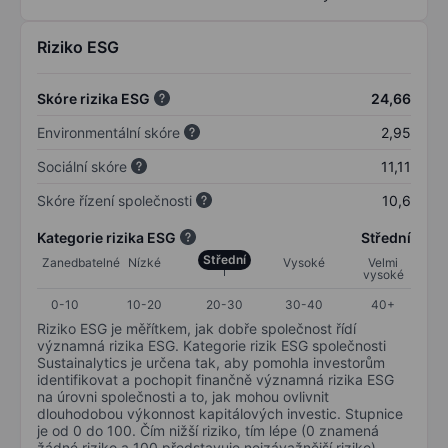
Riziko ESG
Skóre rizika ESG
24,66
Environmentální skóre
2,95
Sociální skóre
11,11
Skóre řízení společnosti
10,6
Kategorie rizika ESG
Střední
Střední
Zanedbatelné
Nízké
Vysoké
Velmi
vysoké
0-10
10-20
20-30
30-40
40+
Riziko ESG je měřítkem, jak dobře společnost řídí
významná rizika ESG. Kategorie rizik ESG společnosti
Sustainalytics je určena tak, aby pomohla investorům
identifikovat a pochopit finančně významná rizika ESG
na úrovni společnosti a to, jak mohou ovlivnit
dlouhodobou výkonnost kapitálových investic. Stupnice
je od 0 do 100. Čím nižší riziko, tím lépe (0 znamená
žádné riziko a 100 představuje nejzávažnější riziko).