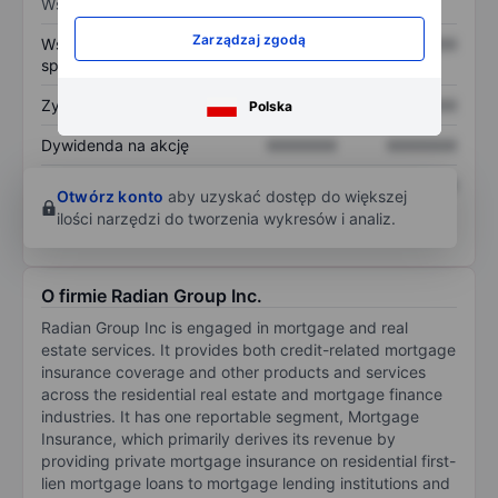
Wskaźniki
Zarządzaj zgodą
Współczynnik cena do
XXXXXXX
XXXXXXX
sprzedaży
Zysk na akcję
XXXXXXX
XXXXXXX
Polska
Dywidenda na akcję
XXXXXXX
XXXXXXX
Zwrot z kapitału
XXXXXXX
XXXXXXX
Otwórz konto
aby uzyskać dostęp do większej
własnego
ilości narzędzi do tworzenia wykresów i analiz.
O firmie Radian Group Inc.
Radian Group Inc is engaged in mortgage and real
estate services. It provides both credit-related mortgage
insurance coverage and other products and services
across the residential real estate and mortgage finance
industries. It has one reportable segment, Mortgage
Insurance, which primarily derives its revenue by
providing private mortgage insurance on residential first-
lien mortgage loans to mortgage lending institutions and