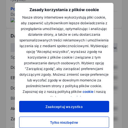
Pobierz metodologię ryzyka ESG.
Zasady korzystania z plików cookie
Dane dostarczone przez
/
Nasze strony internetowe wykorzystują pliki cookie,
aby zapewnić użytkownikom lepsze doświadczenia z
przeglądania umożliwiając, optymalizując i analizując
działanie strony, a także w celu dostarczania
Dane finansowe
spersonalizowanych treści reklamowych i umożliwienia
łączenia się z mediami społecznościowymi. Wybierając
W I kw.
W II kw.
opcję "Akceptuj wszystko", wyrażasz zgodę na
Sprawozdanie z zysków
korzystanie z plików cookie i związane z tym
przetwarzanie danych osobowych. Wybierz opcję
Dochód
XXXXXXX
XXXXXXX
"Zarządzaj zgodą", aby zarządzać preferencjami
dotyczącymi zgody. Możesz zmienić swoje preferencje
EBITDA
XXXXXXX
XXXXXXX
lub wycofać zgodę w dowolnym momencie za
pośrednictwem strony z polityką plików cookie.
Dochód netto
XXXXXXX
XXXXXXX
Zapoznaj się z naszą polityką plików
cookie
i naszą
polityką
prywatności
.
Bilans
Zaakceptuj wszystko
Aktywa ogółem
XXXXXXX
XXXXXXX
Zadłużenie ogółem
XXXXXXX
XXXXXXX
Tylko niezbędne