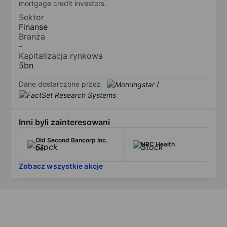
mortgage credit investors.
Sektor
Finanse
Branża
-
Kapitalizacja rynkowa
5bn
Dane dostarczone przez
/
Inni byli zainteresowani
Old Second Bancorp Inc.
NRC Health
Del
Zobacz wszystkie akcje