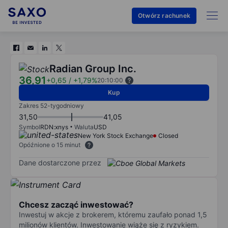
Otwórz rachunek
Radian Group Inc.
36,91
+0,65
/
+1,79%
20:10:00
Kup
Zakres 52-tygodniowy
31,50
41,05
Symbol
RDN:xnys
Waluta
USD
New York Stock Exchange
Closed
Opóźnione o 15 minut
Dane dostarczone przez
Chcesz zacząć inwestować?
Inwestuj w akcje z brokerem, któremu zaufało ponad 1,5
milionów klientów. Inwestowanie wiąże się z ryzykiem.