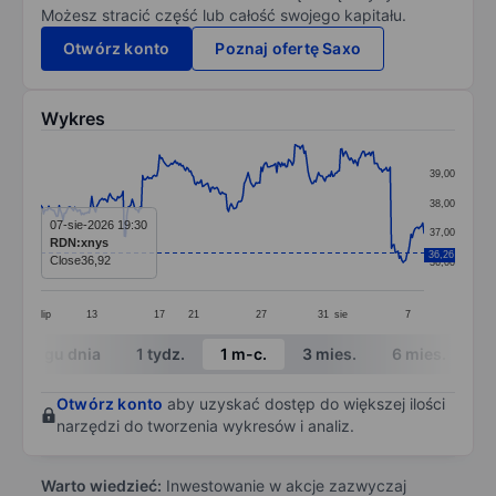
Możesz stracić część lub całość swojego kapitału.
Otwórz konto
Poznaj ofertę Saxo
Wykres
Chart
39,00
Line chart with 295 data points.
38,00
The chart has 1 X axis displaying categories.
07-sie-2026 19:30
37,00
RDN:xnys
The chart has 1 Y axis displaying values. Data ranges
36,26
Close
36,92
36,00
lip
13
17
21
27
31
sie
7
End of interactive chart.
W ciągu dnia
1 tydz.
1 m-c.
3 mies.
6 mies.
1 
Otwórz konto
aby uzyskać dostęp do większej ilości
narzędzi do tworzenia wykresów i analiz.
Warto wiedzieć:
Inwestowanie w akcje zazwyczaj