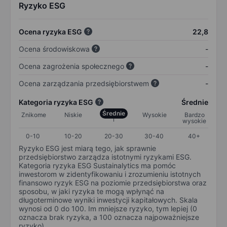
Ryzyko ESG
Ocena ryzyka ESG
22,8
Ocena środowiskowa
-
Ocena zagrożenia społecznego
-
Ocena zarządzania przedsiębiorstwem
-
Kategoria ryzyka ESG
Średnie
Średnie
Znikome
Niskie
Wysokie
Bardzo
wysokie
0-10
10-20
20-30
30-40
40+
Ryzyko ESG jest miarą tego, jak sprawnie
przedsiębiorstwo zarządza istotnymi ryzykami ESG.
Kategoria ryzyka ESG Sustainalytics ma pomóc
inwestorom w zidentyfikowaniu i zrozumieniu istotnych
finansowo ryzyk ESG na poziomie przedsiębiorstwa oraz
sposobu, w jaki ryzyka te mogą wpłynąć na
długoterminowe wyniki inwestycji kapitałowych. Skala
wynosi od 0 do 100. Im mniejsze ryzyko, tym lepiej (0
oznacza brak ryzyka, a 100 oznacza najpoważniejsze
ryzyko).