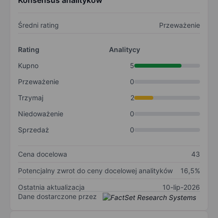
Konsensus analityków
Średni rating
Przeważenie
Rating
Analitycy
Kupno
5
Przeważenie
0
Trzymaj
2
Niedoważenie
0
Sprzedaż
0
Cena docelowa
43
Potencjalny zwrot do ceny docelowej analityków
16,5%
Ostatnia aktualizacja
10-lip-2026
Dane dostarczone przez