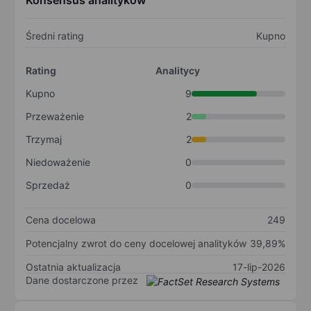
Konsensus analityków
Średni rating
Kupno
Rating
Analitycy
Kupno
9
Przeważenie
2
Trzymaj
2
Niedoważenie
0
Sprzedaż
0
Cena docelowa
249
Potencjalny zwrot do ceny docelowej analityków
39,89%
Ostatnia aktualizacja
17-lip-2026
Dane dostarczone przez