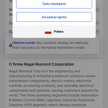
Wskaźniki
Tylko niezbędne
Współczynnik cena do
XXXXXXX
XXXXXXX
sprzedaży
Zarządzaj zgodą
Zysk na akcję
XXXXXXX
XXXXXXX
Dywidenda na akcję
XXXXXXX
XXXXXXX
Polska
Zwrot z kapitału
XXXXXXX
XXXXXXX
Otwórz konto
aby uzyskać dostęp do większej
własnego
ilości narzędzi do tworzenia wykresów i analiz.
O firmie Regal Rexnord Corporation
Regal Rexnord Corp is in the engineering and
manufacturing of industrial powertrain solutions, power
transmission components, electric motors, electronic
controls, air-moving products, and specialty electrical
components and systems, serving customers around the
world. The three operating segments include Automation
& Motion Control (AMC) segment; Industrial Powertrain
Solutions (IPS) segment, which derives maximum