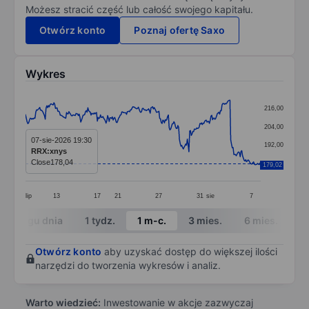
Możesz stracić część lub całość swojego kapitału.
Otwórz konto
Poznaj ofertę Saxo
Wykres
Chart
216,00
Line chart with 299 data points.
204,00
The chart has 1 X axis displaying categories.
07-sie-2026 19:30
192,00
RRX:xnys
The chart has 1 Y axis displaying values. Data ranges
Close
178,04
180,00
179,02
lip
13
17
21
27
31
sie
7
End of interactive chart.
W ciągu dnia
1 tydz.
1 m-c.
3 mies.
6 mies.
1 
Otwórz konto
aby uzyskać dostęp do większej ilości
narzędzi do tworzenia wykresów i analiz.
Warto wiedzieć:
Inwestowanie w akcje zazwyczaj