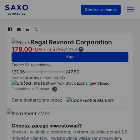
Otwórz rachunek
Regal Rexnord Corporation
178,00
-1,02
/
-0,57%
20:10:00
Kup
Zakres 52-tygodniowy
127,96
247,80
Symbol
RRX:xnys
Waluta
USD
New York Stock Exchange
Closed
Opóźnione o 15 minut
Dane dostarczone przez
Chcesz zacząć inwestować?
Inwestuj w akcje z brokerem, któremu zaufało ponad 1,5
milionów klientów. Inwestowanie wiąże się z ryzykiem.