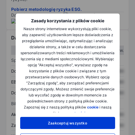
Pobierz metodologię ryzyka ESG.
Dane dostarczone przez
/
Zasady korzystania z plików cookie
Nasze strony internetowe wykorzystują pliki cookie,
aby zapewnić użytkownikom lepsze doświadczenia z
Dane finansowe
przeglądania umożliwiając, optymalizując i analizując
działanie strony, a także w celu dostarczania
W I kw.
W II kw.
spersonalizowanych treści reklamowych i umożliwienia
łączenia się z mediami społecznościowymi. Wybierając
Sprawozdanie z zysków
opcję "Akceptuj wszystko", wyrażasz zgodę na
Dochód
XXXXXXX
XXXXXXX
korzystanie z plików cookie i związane z tym
przetwarzanie danych osobowych. Wybierz opcję
EBITDA
XXXXXXX
XXXXXXX
"Zarządzaj zgodą", aby zarządzać preferencjami
dotyczącymi zgody. Możesz zmienić swoje preferencje
Dochód netto
XXXXXXX
XXXXXXX
lub wycofać zgodę w dowolnym momencie za
pośrednictwem strony z polityką plików cookie.
Bilans
Zapoznaj się z naszą polityką plików
cookie
i naszą
polityką
prywatności
.
Aktywa ogółem
XXXXXXX
XXXXXXX
Zaakceptuj wszystko
Zadłużenie ogółem
XXXXXXX
XXXXXXX