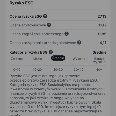
Ryzyko ESG
Ocena ryzyka ESG
27,13
Ocena środowiskowa
11,17
Ocena zagrożenia społecznego
11,85
Ocena zarządzania przedsiębiorstwem
4,11
Kategoria ryzyka ESG
Średnie
Średnie
Znikome
Niskie
Wysokie
Bardzo
wysokie
0-10
10-20
20-30
30-40
40+
Ryzyko ESG jest miarą tego, jak sprawnie
przedsiębiorstwo zarządza istotnymi ryzykami ESG.
Kategoria ryzyka ESG Sustainalytics ma pomóc
inwestorom w zidentyfikowaniu i zrozumieniu istotnych
finansowo ryzyk ESG na poziomie przedsiębiorstwa oraz
sposobu, w jaki ryzyka te mogą wpłynąć na
długoterminowe wyniki inwestycji kapitałowych. Skala
wynosi od 0 do 100. Im mniejsze ryzyko, tym lepiej (0
oznacza brak ryzyka, a 100 oznacza najpoważniejsze
ryzyko).