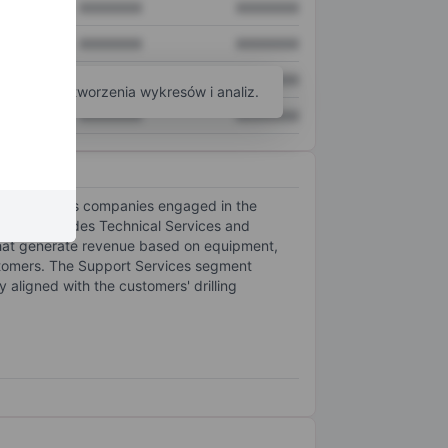
XXXXXXX
XXXXXXX
XXXXXXX
XXXXXXX
XXXXXXX
XXXXXXX
arzędzi do tworzenia wykresów i analiz.
XXXXXXX
XXXXXXX
nd oil and gas companies engaged in the
egment includes Technical Services and
that generate revenue based on equipment,
customers. The Support Services segment
 aligned with the customers' drilling