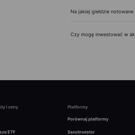
Na jakiej giełdzie notowane 
Czy mogę inwestować w akc
ty i ceny
Platformy
Porównaj platformy
sze ETF
SaxoInvestor