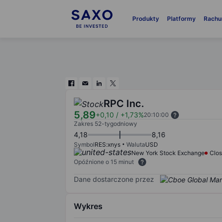
Produkty
Platformy
Rachu
RPC Inc.
5,89
+0,10
/
+1,73%
20:10:00
Zakres 52-tygodniowy
4,18
8,16
Symbol
RES:xnys
Waluta
USD
New York Stock Exchange
Clo
Opóźnione o 15 minut
Dane dostarczone przez
Wykres
Chart