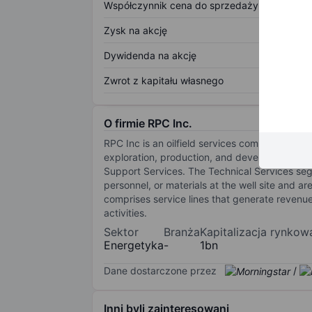
Współczynnik cena do sprzedaży
Zysk na akcję
Dywidenda na akcję
Zwrot z kapitału własnego
O firmie RPC Inc.
RPC Inc is an oilfield services company. It p
exploration, production, and development of 
Support Services. The Technical Services se
personnel, or materials at the well site and 
comprises service lines that generate revenue 
activities.
Sektor
Branża
Kapitalizacja rynkow
Energetyka
-
1bn
Dane dostarczone przez
/
Inni byli zainteresowani