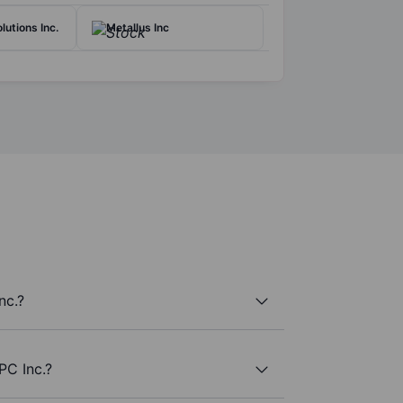
lutions Inc.
Metallus Inc
nc.?
PC Inc.?