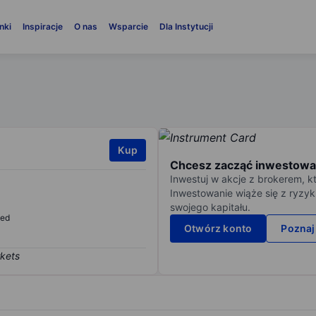
nki
Inspiracje
O nas
Wsparcie
Dla Instytucji
Kup
Chcesz zacząć inwestowa
Inwestuj w akcje z brokerem, k
Inwestowanie wiąże się z ryzyk
swojego kapitału.
sed
Otwórz konto
Poznaj