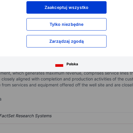
XXXXXXX
XXXXXXX
Zaakceptuj wszystko
XXXXXXX
XXXXXXX
XXXXXXX
XXXXXXX
Tylko niezbędne
Otwórz konto
aby uzyskać dostęp do większej ilości n
XXXXXXX
XXXXXXX
Zarządzaj zgodą
rovides specialized oilfield services and equipment to independent a
Polska
oil and gas properties throughout the United States. Its operating s
gment, which generates maximum revenue, comprises service lines 
are closely aligned with completion and production activities of the 
from services and equipment offered off the well site and are closely
a