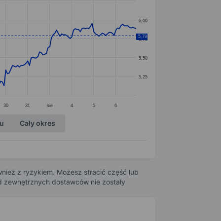
6,00
5,79
5,75
5,50
5,25
30
31
sie
4
5
6
ku
Cały okres
nież z ryzykiem. Możesz stracić część lub
 od zewnętrznych dostawców nie zostały