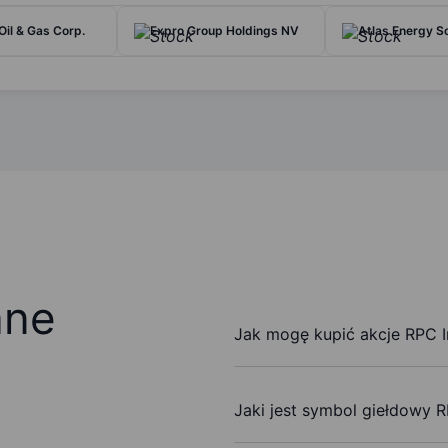
Oil & Gas Corp.
Expro Group Holdings NV
Atlas Energy So
ane
Jak mogę kupić akcje RPC I
Jaki jest symbol giełdowy R