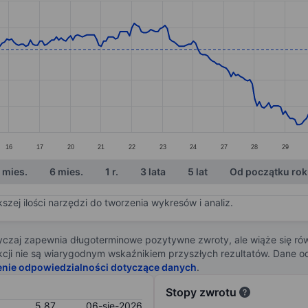
ories.
s. Data ranges from 5.07 to 6.04.
16
17
20
21
22
23
24
27
28
29
 mies.
6 mies.
1 r.
3 lata
5 lat
Od początku ro
zej ilości narzędzi do tworzenia wykresów i analiz.
zaj zapewnia długoterminowe pozytywne zwroty, ale wiąże się rów
j akcji nie są wiarygodnym wskaźnikiem przyszłych rezultatów. Dane
enie odpowiedzialności dotyczące danych
.
Stopy zwrotu
5,87
06-sie-2026