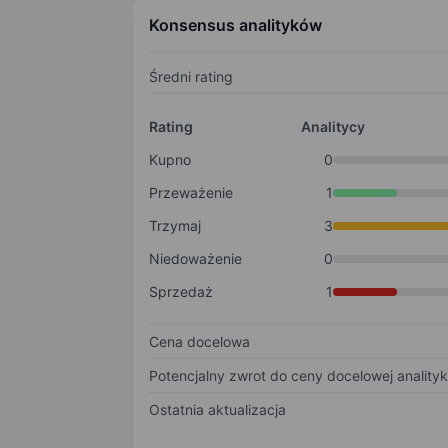
Konsensus analityków
Średni rating
Rating
Analitycy
Kupno
0
Przeważenie
1
Trzymaj
3
Niedoważenie
0
Sprzedaż
1
Cena docelowa
Potencjalny zwrot do ceny docelowej anality
Ostatnia aktualizacja