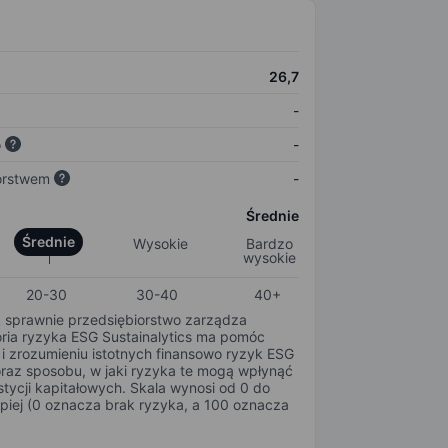
26,7
-
o
-
orstwem
-
Średnie
Średnie
Wysokie
Bardzo
wysokie
20-30
30-40
40+
k sprawnie przedsiębiorstwo zarządza
oria ryzyka ESG Sustainalytics ma pomóc
i zrozumieniu istotnych finansowo ryzyk ESG
oraz sposobu, w jaki ryzyka te mogą wpłynąć
tycji kapitałowych. Skala wynosi od 0 do
epiej (0 oznacza brak ryzyka, a 100 oznacza