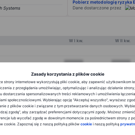
Pobierz metodologię ryzyka 
Dane dostarczone przez
W I kw.
W II kw.
XXXXXXX
XXXXXXX
XXXXXXX
XXXXXXX
Zasady korzystania z plików cookie
e strony internetowe wykorzystują pliki cookie, aby zapewnić użytkownikom l
XXXXXXX
XXXXXXX
zenia z przeglądania umożliwiając, optymalizując i analizując działanie strony
u dostarczania spersonalizowanych treści reklamowych i umożliwienia łączenia
ami społecznościowymi. Wybierając opcję "Akceptuj wszystko", wyrażasz zgo
XXXXXXX
XXXXXXX
anie z plików cookie i związane z tym przetwarzanie danych osobowych. Wybie
dzaj zgodą", aby zarządzać preferencjami dotyczącymi zgody. Możesz zmieni
XXXXXXX
XXXXXXX
rencje lub wycofać zgodę w dowolnym momencie za pośrednictwem strony z po
ów cookie. Zapoznaj się z naszą polityką plików
cookie
i naszą polityką
prywatn