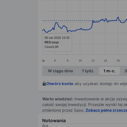
Line chart with 299 data points.
The chart has 1 X axis displaying categ
The chart has 1 Y axis displaying value
06-sie-2026 19:30
RES:xnys
Close
5,88
lip
8
9
10
13
14
15
End of interactive chart.
W ciągu dnia
1 tydz.
1 m-c.
3
Otwórz konto
aby uzyskać dostęp do więks
Warto wiedzieć:
Inwestowanie w akcje zazwyc
całość swojej inwestycji. Przeszłe wyniki te
zmienione przez Saxo.
Zobacz pełne zrzecz
Notowania
Bid