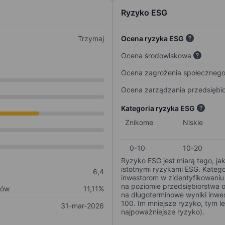
Ryzyko ESG
Trzymaj
Ocena ryzyka ESG
Ocena środowiskowa
Ocena zagrożenia społeczneg
Ocena zarządzania przedsiębi
Kategoria ryzyka ESG
Znikome
Niskie
0-10
10-20
Ryzyko ESG jest miarą tego, ja
istotnymi ryzykami ESG. Kateg
6,4
inwestorom w zidentyfikowaniu 
na poziomie przedsiębiorstwa 
ków
11,11%
na długoterminowe wyniki inwes
100. Im mniejsze ryzyko, tym l
31-mar-2026
najpoważniejsze ryzyko).