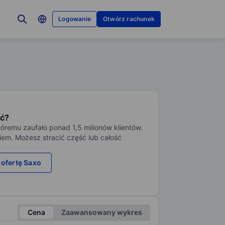
Logowanie
Otwórz rachunek
ć?
tóremu zaufało ponad 1,5 milionów klientów.
iem. Możesz stracić część lub całość
 ofertę Saxo
Cena
Zaawansowany wykres