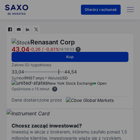
Otwórz rachunek
Renasant Corp
43,04
-0,26
/
-0,61%
14:19:33
Kup
Zakres 52-tygodniowy
33,04
44,54
Symbol
RNST:xnys
Waluta
USD
New York Stock Exchange
Open
Opóźnione o 15 minut
Dane dostarczone przez
Chcesz zacząć inwestować?
Inwestuj w akcje z brokerem, któremu zaufało ponad 1,5
milionów klientów. Inwestowanie wiąże się z ryzykiem.