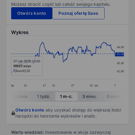
Możesz stracić część lub całość swojego kapitału.
Otwórz konto
Poznaj ofertę Saxo
Wykres
Chart
44,00
Line chart with 288 data points.
43,30
43,20
The chart has 1 X axis displaying categories.
07-sie-2026 14:00
42,40
RNST:xnys
The chart has 1 Y axis displaying values. Data ranges 
Close
43,02
41,60
lip
13
17
21
27
31
sie
7
End of interactive chart.
W ciągu dnia
1 tydz.
1 m-c.
3 mies.
6 mies.
1 
Otwórz konto
aby uzyskać dostęp do większej ilości
narzędzi do tworzenia wykresów i analiz.
Warto wiedzieć:
Inwestowanie w akcje zazwyczaj