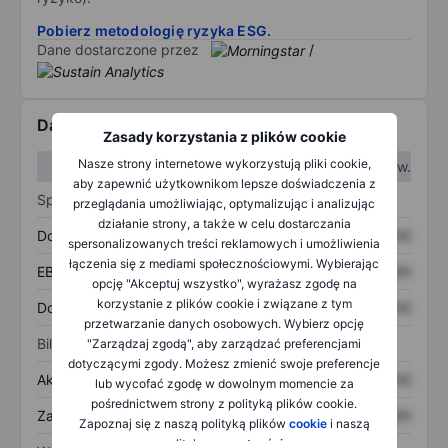
Pobierz metodologię ryzyka ESG.
Dane dostarczone przez
/
Dane finansowe
Zasady korzystania z plików cookie
Nasze strony internetowe wykorzystują pliki cookie,
W I kw.
W II kw.
aby zapewnić użytkownikom lepsze doświadczenia z
Sprawozdanie z zysków
przeglądania umożliwiając, optymalizując i analizując
działanie strony, a także w celu dostarczania
Dochód
XXXXXXX
XXXXXXX
spersonalizowanych treści reklamowych i umożliwienia
łączenia się z mediami społecznościowymi. Wybierając
EBITDA
XXXXXXX
XXXXXXX
opcję "Akceptuj wszystko", wyrażasz zgodę na
korzystanie z plików cookie i związane z tym
Dochód netto
XXXXXXX
XXXXXXX
przetwarzanie danych osobowych. Wybierz opcję
Bilans
"Zarządzaj zgodą", aby zarządzać preferencjami
dotyczącymi zgody. Możesz zmienić swoje preferencje
Aktywa ogółem
XXXXXXX
XXXXXXX
lub wycofać zgodę w dowolnym momencie za
pośrednictwem strony z polityką plików cookie.
Zadłużenie ogółem
XXXXXXX
XXXXXXX
Zapoznaj się z naszą polityką plików
cookie
i naszą
polityką
prywatności
.