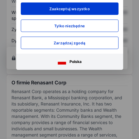
Wskaźniki
Zaakceptuj wszystko
Współczynnik cena do
XXXXXXX
XXXXXXX
sprzedaży
Tylko niezbędne
Zysk na akcję
XXXXXXX
XXXXXXX
Dywidenda na akcję
XXXXXXX
XXXXXXX
Zarządzaj zgodą
Zwrot z kapitału
XXXXXXX
XXXXXXX
Otwórz konto
aby uzyskać dostęp do większej
własnego
ilości narzędzi do tworzenia wykresów i analiz.
Polska
O firmie Renasant Corp
Renasant Corp operates as a holding company for
Renasant Bank, a Mississippi banking corporation, and
its subsidiary, Renasant Insurance, Inc. It has two
reportable segments: Community banks and Wealth
management. With its Community Banks segment, the
company provides a range of financial services to
individuals and small businesses. The Wealth
management segment provides a range of services,