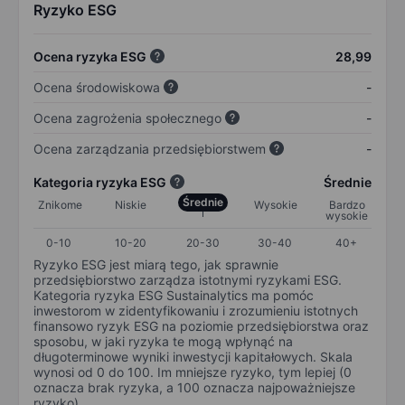
Ryzyko ESG
Ocena ryzyka ESG
28,99
Ocena środowiskowa
-
Ocena zagrożenia społecznego
-
Ocena zarządzania przedsiębiorstwem
-
Kategoria ryzyka ESG
Średnie
Średnie
Znikome
Niskie
Wysokie
Bardzo
wysokie
0-10
10-20
20-30
30-40
40+
Ryzyko ESG jest miarą tego, jak sprawnie
przedsiębiorstwo zarządza istotnymi ryzykami ESG.
Kategoria ryzyka ESG Sustainalytics ma pomóc
inwestorom w zidentyfikowaniu i zrozumieniu istotnych
finansowo ryzyk ESG na poziomie przedsiębiorstwa oraz
sposobu, w jaki ryzyka te mogą wpłynąć na
długoterminowe wyniki inwestycji kapitałowych. Skala
wynosi od 0 do 100. Im mniejsze ryzyko, tym lepiej (0
oznacza brak ryzyka, a 100 oznacza najpoważniejsze
ryzyko).