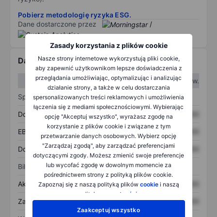
Pobierz metodologię ryzyka ESG.
Dane dostarczone przez
/
Zasady korzystania z plików cookie
Nasze strony internetowe wykorzystują pliki cookie,
Dane finansowe
aby zapewnić użytkownikom lepsze doświadczenia z
przeglądania umożliwiając, optymalizując i analizując
W I kw.
W II kw.
działanie strony, a także w celu dostarczania
Sprawozdanie z zysków
spersonalizowanych treści reklamowych i umożliwienia
łączenia się z mediami społecznościowymi. Wybierając
Dochód
XXXXXXX
XXXXXXX
opcję "Akceptuj wszystko", wyrażasz zgodę na
korzystanie z plików cookie i związane z tym
EBITDA
XXXXXXX
XXXXXXX
przetwarzanie danych osobowych. Wybierz opcję
"Zarządzaj zgodą", aby zarządzać preferencjami
Dochód netto
XXXXXXX
XXXXXXX
dotyczącymi zgody. Możesz zmienić swoje preferencje
lub wycofać zgodę w dowolnym momencie za
Bilans
pośrednictwem strony z polityką plików cookie.
Aktywa ogółem
XXXXXXX
XXXXXXX
Zapoznaj się z naszą polityką plików
cookie
i naszą
polityką
prywatności
.
Zadłużenie ogółem
XXXXXXX
XXXXXXX
Zaakceptuj wszystko