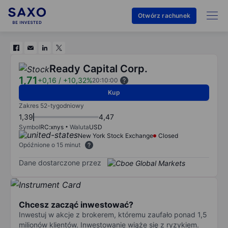
Otwórz rachunek
Ready Capital Corp.
1,71
+0,16
/
+10,32%
20:10:00
Kup
Zakres 52-tygodniowy
1,39
4,47
Symbol
RC:xnys
Waluta
USD
New York Stock Exchange
Closed
Opóźnione o 15 minut
Dane dostarczone przez
Chcesz zacząć inwestować?
Inwestuj w akcje z brokerem, któremu zaufało ponad 1,5
milionów klientów. Inwestowanie wiąże się z ryzykiem.