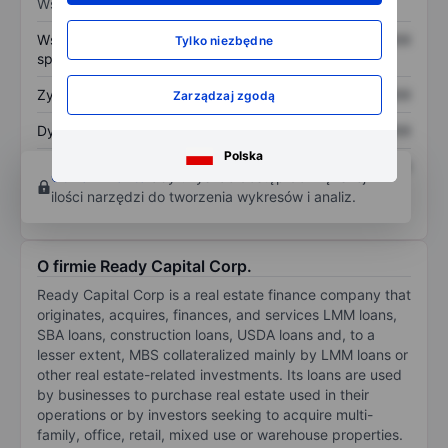
Wskaźniki
Współczynnik cena do
XXXXXXX
XXXXXXX
Tylko niezbędne
sprzedaży
Zysk na akcję
XXXXXXX
XXXXXXX
Zarządzaj zgodą
Dywidenda na akcję
XXXXXXX
XXXXXXX
Polska
Zwrot z kapitału
XXXXXXX
XXXXXXX
Otwórz konto
aby uzyskać dostęp do większej
własnego
ilości narzędzi do tworzenia wykresów i analiz.
O firmie Ready Capital Corp.
Ready Capital Corp is a real estate finance company that
originates, acquires, finances, and services LMM loans,
SBA loans, construction loans, USDA loans and, to a
lesser extent, MBS collateralized mainly by LMM loans or
other real estate-related investments. Its loans are used
by businesses to purchase real estate used in their
operations or by investors seeking to acquire multi-
family, office, retail, mixed use or warehouse properties.