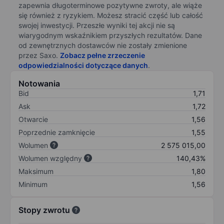
zapewnia długoterminowe pozytywne zwroty, ale wiąże
się również z ryzykiem. Możesz stracić część lub całość
swojej inwestycji. Przeszłe wyniki tej akcji nie są
wiarygodnym wskaźnikiem przyszłych rezultatów. Dane
od zewnętrznych dostawców nie zostały zmienione
przez Saxo.
Zobacz pełne zrzeczenie
odpowiedzialności dotyczące danych
.
Notowania
Bid
1,71
Ask
1,72
Otwarcie
1,56
Poprzednie zamknięcie
1,55
Wolumen
2 575 015,00
Wolumen względny
140,43%
Maksimum
1,80
Minimum
1,56
Stopy zwrotu