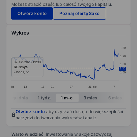
Możesz stracić część lub całość swojego kapitału.
Otwórz konto
Poznaj ofertę Saxo
Wykres
Chart
1,80
Line chart with 290 data points.
1,70
The chart has 1 X axis displaying categories.
07-sie-2026 19:30
1,60
RC:xnys
1,55
The chart has 1 Y axis displaying values. Data ranges f
Close
1,72
1,50
lip
13
17
21
27
31
sie
7
End of interactive chart.
W ciągu dnia
1 tydz.
1 m-c.
3 mies.
6 mies.
1 
Otwórz konto
aby uzyskać dostęp do większej ilości
narzędzi do tworzenia wykresów i analiz.
Warto wiedzieć:
Inwestowanie w akcje zazwyczaj