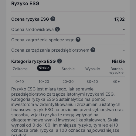
Ryzyko ESG
Ocena ryzyka ESG
17,32
Ocena środowiskowa
-
Ocena zagrożenia społecznego
-
Ocena zarządzania przedsiębiorstwem
-
Kategoria ryzyka ESG
Niskie
Niskie
Znikome
Średnie
Wysokie
Bardzo
wysokie
0-10
10-20
20-30
30-40
40+
Ryzyko ESG jest miarą tego, jak sprawnie
przedsiębiorstwo zarządza istotnymi ryzykami ESG.
Kategoria ryzyka ESG Sustainalytics ma pomóc
inwestorom w zidentyfikowaniu i zrozumieniu istotnych
finansowo ryzyk ESG na poziomie przedsiębiorstwa oraz
sposobu, w jaki ryzyka te mogą wpłynąć na
długoterminowe wyniki inwestycji kapitałowych. Skala
wynosi od 0 do 100. Im mniejsze ryzyko, tym lepiej (0
oznacza brak ryzyka, a 100 oznacza najpoważniejsze
ryzyko).