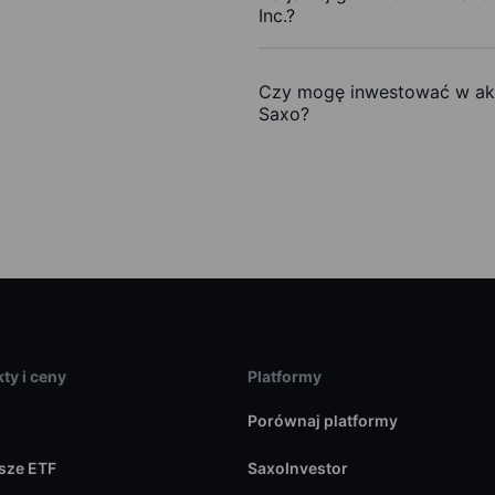
Inc.?
Czy mogę inwestować w akc
Saxo?
ty i ceny
Platformy
Porównaj platformy
sze ETF
SaxoInvestor