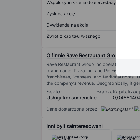
Współczynnik cena do sprzedaży
Zysk na akcję
Dywidenda na akcję
Zwrot z kapitału własnego
O firmie Rave Restaurant Group Inc.
Rave Restaurant Group Inc operates and franch
brand name, Pizza Inn, and Pie Five Pizza Co
franchisees, licensees, and territorial rights
the company’s revenue. Geographically, it gen
Sektor
Branża
Kapitalizac
Usługi konsumenckie
-
0,0466140
Dane dostarczone przez
/
Inni byli zainteresowani
First United Corp.
Acme Uni