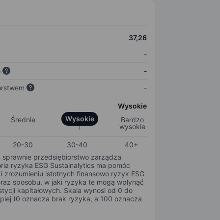
37,26
-
o
-
orstwem
-
Wysokie
Wysokie
Średnie
Bardzo
wysokie
20-30
30-40
40+
k sprawnie przedsiębiorstwo zarządza
oria ryzyka ESG Sustainalytics ma pomóc
i zrozumieniu istotnych finansowo ryzyk ESG
oraz sposobu, w jaki ryzyka te mogą wpłynąć
tycji kapitałowych. Skala wynosi od 0 do
epiej (0 oznacza brak ryzyka, a 100 oznacza