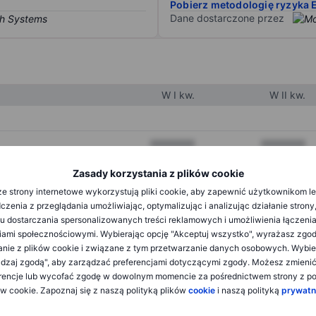
Pobierz metodologię ryzyka 
Dane dostarczone przez
W I kw.
W II kw.
XXXXXXX
XXXXXXX
XXXXXXX
XXXXXXX
Zasady korzystania z plików cookie
e strony internetowe wykorzystują pliki cookie, aby zapewnić użytkownikom l
XXXXXXX
XXXXXXX
zenia z przeglądania umożliwiając, optymalizując i analizując działanie strony
u dostarczania spersonalizowanych treści reklamowych i umożliwienia łączenia
ami społecznościowymi. Wybierając opcję "Akceptuj wszystko", wyrażasz zgo
XXXXXXX
XXXXXXX
anie z plików cookie i związane z tym przetwarzanie danych osobowych. Wybie
dzaj zgodą", aby zarządzać preferencjami dotyczącymi zgody. Możesz zmieni
XXXXXXX
XXXXXXX
rencje lub wycofać zgodę w dowolnym momencie za pośrednictwem strony z po
ów cookie. Zapoznaj się z naszą polityką plików
cookie
i naszą polityką
prywatn