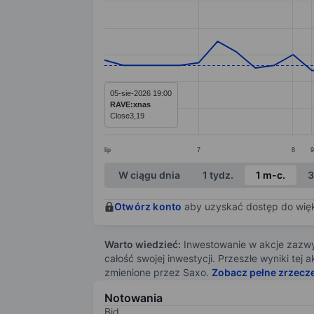
Line chart with 39 data points.
The chart has 1 X axis displaying categ
The chart has 1 Y axis displaying value
05-sie-2026 19:00
RAVE:xnas
Close
3,19
lip
7
8
9
End of interactive chart.
W ciągu dnia
1 tydz.
1 m-c.
3
Otwórz konto
aby uzyskać dostęp do więks
Warto wiedzieć:
Inwestowanie w akcje zazwyc
całość swojej inwestycji. Przeszłe wyniki te
zmienione przez Saxo.
Zobacz pełne zrzecz
Notowania
Bid