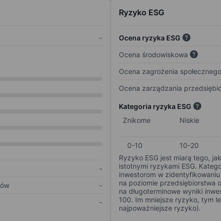
Ryzyko ESG
-
Ocena ryzyka ESG
Ocena środowiskowa
Ocena zagrożenia społeczneg
Ocena zarządzania przedsiębi
Kategoria ryzyka ESG
Znikome
Niskie
0-10
10-20
Ryzyko ESG jest miarą tego, ja
istotnymi ryzykami ESG. Kateg
-
inwestorom w zidentyfikowaniu 
na poziomie przedsiębiorstwa 
ków
-
na długoterminowe wyniki inwes
100. Im mniejsze ryzyko, tym l
-
najpoważniejsze ryzyko).