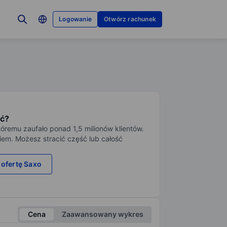
Logowanie
Otwórz rachunek
ć?
tóremu zaufało ponad 1,5 milionów klientów.
iem. Możesz stracić część lub całość
 ofertę Saxo
Cena
Zaawansowany wykres