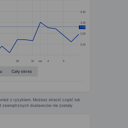
3,40
3,30
3,26
3,20
3,10
30
31
sie
4
5
ku
Cały okres
nież z ryzykiem. Możesz stracić część lub
 od zewnętrznych dostawców nie zostały