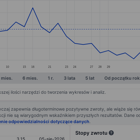
ories.
s. Data ranges from 3.01 to 3.44.
10
15
16
21
23
24
27
28
29
 mies.
6 mies.
1 r.
3 lata
5 lat
Od początku ro
zej ilości narzędzi do tworzenia wykresów i analiz.
zaj zapewnia długoterminowe pozytywne zwroty, ale wiąże się rów
j akcji nie są wiarygodnym wskaźnikiem przyszłych rezultatów. Dane
enie odpowiedzialności dotyczące danych
.
Stopy zwrotu
3,15
05-sie-2026