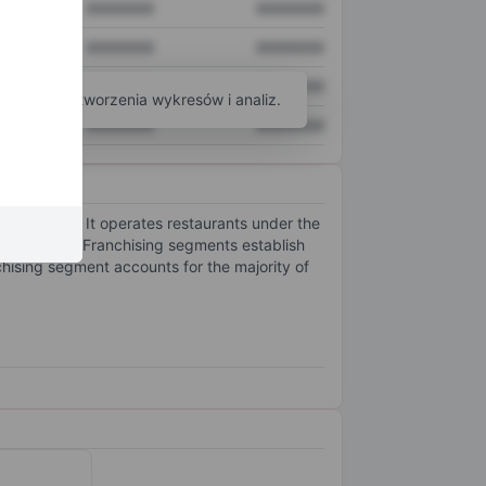
XXXXXXX
XXXXXXX
XXXXXXX
XXXXXXX
XXXXXXX
XXXXXXX
arzędzi do tworzenia wykresów i analiz.
XXXXXXX
XXXXXXX
t kitchens. It operates restaurants under the
nd Pie Five Franchising segments establish
chising segment accounts for the majority of