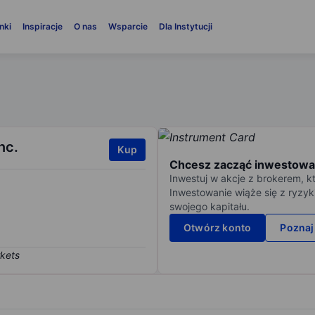
nki
Inspiracje
O nas
Wsparcie
Dla Instytucji
nc.
Kup
Chcesz zacząć inwestowa
Inwestuj w akcje z brokerem, k
Inwestowanie wiąże się z ryzyk
swojego kapitału.
Otwórz konto
Poznaj