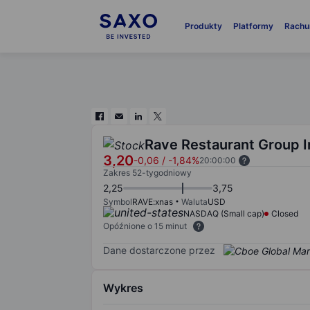
Produkty
Platformy
Rachu
Rave Restaurant Group I
3,20
-0,06
/
-1,84%
20:00:00
Zakres 52-tygodniowy
2,25
3,75
Symbol
RAVE:xnas
Waluta
USD
NASDAQ (Small cap)
Closed
Opóźnione o 15 minut
Dane dostarczone przez
Wykres
Chart