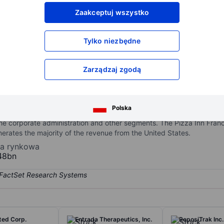
XXXXXXX
XXXXXXX
Zaakceptuj wszystko
XXXXXXX
XXXXXXX
XXXXXXX
XXXXXXX
Tylko niezbędne
Otwórz konto
aby uzyskać dostęp do większej ilości n
XXXXXXX
XXXXXXX
Zarządzaj zgodą
ises pizza buffet, delivery/carry-out, express restaurants, and ghos
Polska
mpany. It has three operating segments. The Pizza Inn Franchising a
. The corporate administration and other segments. The Pizza Inn Fran
erates the majority of the revenue from the United States.
ja rynkowa
48bn
ted Corp.
Entrada Therapeutics, Inc.
ReposiTrak Inc.