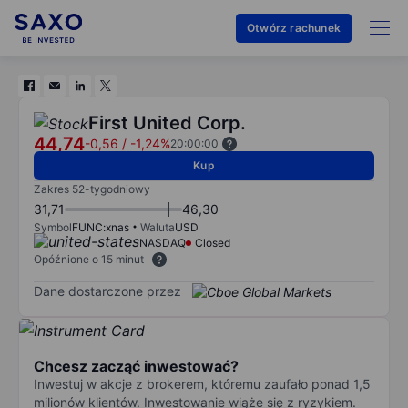
Otwórz rachunek
First United Corp.
44,74
-0,56
/
-1,24%
20:00:00
Kup
Zakres 52-tygodniowy
31,71
46,30
Symbol
FUNC:xnas
Waluta
USD
NASDAQ
Closed
Opóźnione o 15 minut
Dane dostarczone przez
Chcesz zacząć inwestować?
Inwestuj w akcje z brokerem, któremu zaufało ponad 1,5
milionów klientów. Inwestowanie wiąże się z ryzykiem.