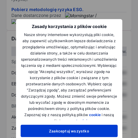
Pobierz metodologię ryzyka ESG.
Dane dostarczone przez
/
Zasady korzystania z plików cookie
Nasze strony internetowe wykorzystują pliki cookie,
Dane finansowe
aby zapewnić użytkownikom lepsze doświadczenia z
przeglądania umożliwiając, optymalizując i analizując
W I kw.
W II kw.
działanie strony, a także w celu dostarczania
spersonalizowanych treści reklamowych i umożliwienia
Sprawozdanie z zysków
łączenia się z mediami społecznościowymi. Wybierając
opcję "Akceptuj wszystko", wyrażasz zgodę na
Dochód
XXXXXXX
XXXXXXX
korzystanie z plików cookie i związane z tym
EBITDA
XXXXXXX
XXXXXXX
przetwarzanie danych osobowych. Wybierz opcję
"Zarządzaj zgodą", aby zarządzać preferencjami
Dochód netto
XXXXXXX
XXXXXXX
dotyczącymi zgody. Możesz zmienić swoje preferencje
lub wycofać zgodę w dowolnym momencie za
Bilans
pośrednictwem strony z polityką plików cookie.
Zapoznaj się z naszą polityką plików
cookie
i naszą
Aktywa ogółem
XXXXXXX
XXXXXXX
polityką
prywatności
.
Zadłużenie ogółem
XXXXXXX
XXXXXXX
Zaakceptuj wszystko