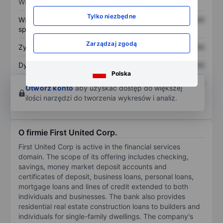
Wskaźniki
Tylko niezbędne
Współczynnik cena do
XXXXXXX
XXXXXXX
sprzedaży
Zarządzaj zgodą
Zysk na akcję
XXXXXXX
XXXXXXX
Dywidenda na akcję
XXXXXXX
XXXXXXX
Polska
Zwrot z kapitału
XXXXXXX
XXXXXXX
Otwórz konto
aby uzyskać dostęp do większej
własnego
ilości narzędzi do tworzenia wykresów i analiz.
O firmie First United Corp.
First United Corp is active in the financial services
domain. The scope of its offering includes checking,
savings, money market deposit accounts and
certificates of deposit, business loans, personal loans,
mortgage loans and lines of credit extended to both
individuals and businesses. The bank also provides
residential real estate construction loans to builders and
individuals for single-family dwellings. The company's