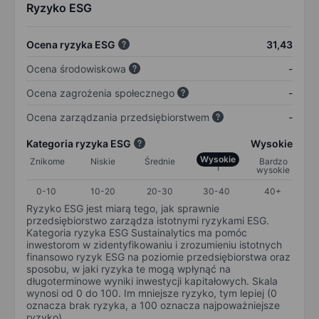
Ryzyko ESG
Ocena ryzyka ESG
31,43
Ocena środowiskowa
-
Ocena zagrożenia społecznego
-
Ocena zarządzania przedsiębiorstwem
-
Kategoria ryzyka ESG
Wysokie
Wysokie
Znikome
Niskie
Średnie
Bardzo
wysokie
0-10
10-20
20-30
30-40
40+
Ryzyko ESG jest miarą tego, jak sprawnie
przedsiębiorstwo zarządza istotnymi ryzykami ESG.
Kategoria ryzyka ESG Sustainalytics ma pomóc
inwestorom w zidentyfikowaniu i zrozumieniu istotnych
finansowo ryzyk ESG na poziomie przedsiębiorstwa oraz
sposobu, w jaki ryzyka te mogą wpłynąć na
długoterminowe wyniki inwestycji kapitałowych. Skala
wynosi od 0 do 100. Im mniejsze ryzyko, tym lepiej (0
oznacza brak ryzyka, a 100 oznacza najpoważniejsze
ryzyko).