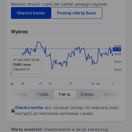
Możesz stracić część lub całość swojego kapitału.
Otwórz konto
Poznaj ofertę Saxo
Wykres
Chart
45,60
45,30
Line chart with 175 data points.
44,80
The chart has 1 X axis displaying categories.
07-sie-2026 19:30
44,00
FUNC:xnas
The chart has 1 Y axis displaying values. Data ranges
Close
44,73
43,20
lip
13
17
21
27
31
sie
7
End of interactive chart.
W ciągu dnia
1 tydz.
1 m-c.
3 mies.
6 mies.
1 
Otwórz konto
aby uzyskać dostęp do większej ilości
narzędzi do tworzenia wykresów i analiz.
Warto wiedzieć:
Inwestowanie w akcje zazwyczaj