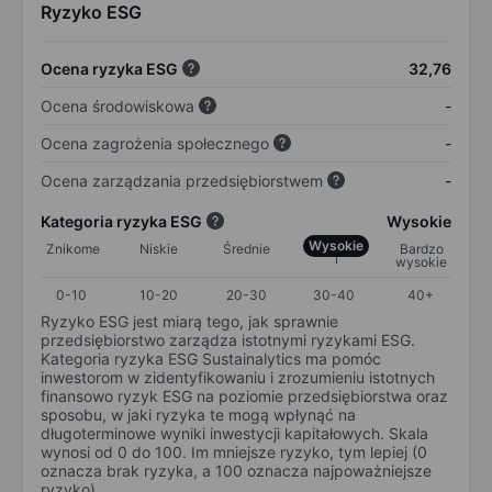
Ryzyko ESG
Ocena ryzyka ESG
32,76
Ocena środowiskowa
-
Ocena zagrożenia społecznego
-
Ocena zarządzania przedsiębiorstwem
-
Kategoria ryzyka ESG
Wysokie
Wysokie
Znikome
Niskie
Średnie
Bardzo
wysokie
0-10
10-20
20-30
30-40
40+
Ryzyko ESG jest miarą tego, jak sprawnie
przedsiębiorstwo zarządza istotnymi ryzykami ESG.
Kategoria ryzyka ESG Sustainalytics ma pomóc
inwestorom w zidentyfikowaniu i zrozumieniu istotnych
finansowo ryzyk ESG na poziomie przedsiębiorstwa oraz
sposobu, w jaki ryzyka te mogą wpłynąć na
długoterminowe wyniki inwestycji kapitałowych. Skala
wynosi od 0 do 100. Im mniejsze ryzyko, tym lepiej (0
oznacza brak ryzyka, a 100 oznacza najpoważniejsze
ryzyko).