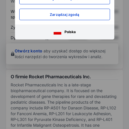
Wskaźniki
Współczynnik cena do
XXXXXXX
XXXXXXX
Zarządzaj zgodą
sprzedaży
Zysk na akcję
XXXXXXX
XXXXXXX
Polska
Dywidenda na akcję
XXXXXXX
XXXXXXX
Zwrot z kapitału
XXXXXXX
XXXXXXX
Otwórz konto
aby uzyskać dostęp do większej
własnego
ilości narzędzi do tworzenia wykresów i analiz.
O firmie Rocket Pharmaceuticals Inc.
Rocket Pharmaceuticals Inc is a late-stage
biopharmaceutical company. It is focused on the
development of gene therapies for rare and devastating
pediatric diseases. The pipeline products of the
company include RP-A501 for Danaon Disease, RP-L102
for Fanconi Anemia, RP-L201 for Leukocyte Adhesion,
RP-L301 for Pyruvate Kinase Deficiency, and RP-L401
for Infantile Malignant Osteopetrosis. It has one