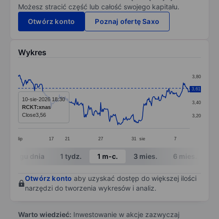
Możesz stracić część lub całość swojego kapitału.
Otwórz konto
Poznaj ofertę Saxo
Wykres
Chart
3,80
Line chart with 271 data points.
3,61
3,60
The chart has 1 X axis displaying categories.
10-sie-2026 18:30
3,40
RCKT:xnas
The chart has 1 Y axis displaying values. Data ranges 
Close
3,56
3,20
lip
17
21
27
31
sie
7
End of interactive chart.
W ciągu dnia
1 tydz.
1 m-c.
3 mies.
6 mies.
1 
Otwórz konto
aby uzyskać dostęp do większej ilości
narzędzi do tworzenia wykresów i analiz.
Warto wiedzieć:
Inwestowanie w akcje zazwyczaj