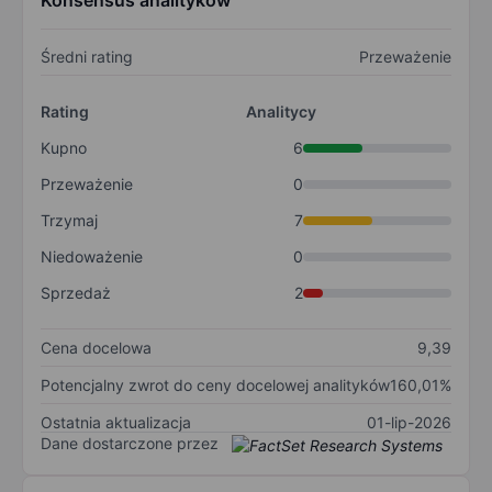
Konsensus analityków
Średni rating
Przeważenie
Rating
Analitycy
Kupno
6
Przeważenie
0
Trzymaj
7
Niedoważenie
0
Sprzedaż
2
Cena docelowa
9,39
Potencjalny zwrot do ceny docelowej analityków
160,01%
Ostatnia aktualizacja
01-lip-2026
Dane dostarczone przez