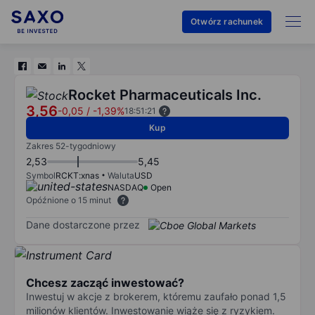
Otwórz rachunek
Rocket Pharmaceuticals Inc.
3,56
-0,05
/
-1,39%
18:51:21
Kup
Zakres 52-tygodniowy
2,53
5,45
Symbol
RCKT:xnas
Waluta
USD
NASDAQ
Open
Opóźnione o 15 minut
Dane dostarczone przez
Chcesz zacząć inwestować?
Inwestuj w akcje z brokerem, któremu zaufało ponad 1,5
milionów klientów. Inwestowanie wiąże się z ryzykiem.