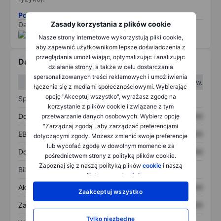
Pobierz metodologię ryzyka ESG.
Zasady korzystania z plików cookie
Dane dostarczone przez
/
Nasze strony internetowe wykorzystują pliki cookie,
aby zapewnić użytkownikom lepsze doświadczenia z
przeglądania umożliwiając, optymalizując i analizując
Dane finansowe
działanie strony, a także w celu dostarczania
spersonalizowanych treści reklamowych i umożliwienia
W I kw.
W II kw.
łączenia się z mediami społecznościowymi. Wybierając
opcję "Akceptuj wszystko", wyrażasz zgodę na
Sprawozdanie z zysków
korzystanie z plików cookie i związane z tym
Dochód
XXXXXXX
XXXXXXX
przetwarzanie danych osobowych. Wybierz opcję
"Zarządzaj zgodą", aby zarządzać preferencjami
EBITDA
XXXXXXX
XXXXXXX
dotyczącymi zgody. Możesz zmienić swoje preferencje
lub wycofać zgodę w dowolnym momencie za
Dochód netto
XXXXXXX
XXXXXXX
pośrednictwem strony z polityką plików cookie.
Zapoznaj się z naszą polityką plików
cookie
i naszą
Bilans
polityką
prywatności
.
Aktywa ogółem
XXXXXXX
XXXXXXX
Zaakceptuj wszystko
Zadłużenie ogółem
XXXXXXX
XXXXXXX
Tylko niezbędne