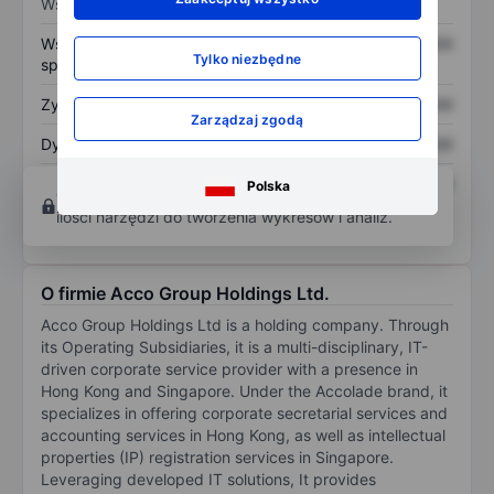
Wskaźniki
Współczynnik cena do
XXXXXXX
XXXXXXX
Tylko niezbędne
sprzedaży
Zysk na akcję
XXXXXXX
XXXXXXX
Zarządzaj zgodą
Dywidenda na akcję
XXXXXXX
XXXXXXX
Zwrot z kapitału
XXXXXXX
XXXXXXX
Polska
Otwórz konto
aby uzyskać dostęp do większej
własnego
ilości narzędzi do tworzenia wykresów i analiz.
O firmie Acco Group Holdings Ltd.
Acco Group Holdings Ltd is a holding company. Through
its Operating Subsidiaries, it is a multi-disciplinary, IT-
driven corporate service provider with a presence in
Hong Kong and Singapore. Under the Accolade brand, it
specializes in offering corporate secretarial services and
accounting services in Hong Kong, as well as intellectual
properties (IP) registration services in Singapore.
Leveraging developed IT solutions, It provides