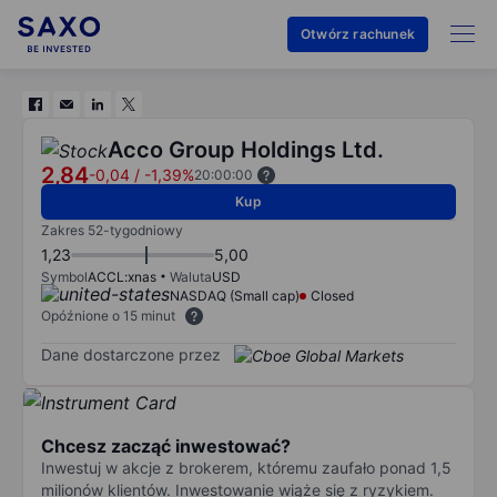
Otwórz rachunek
Acco Group Holdings Ltd.
2,84
-0,04
/
-1,39%
20:00:00
Kup
Zakres 52-tygodniowy
1,23
5,00
Symbol
ACCL:xnas
Waluta
USD
NASDAQ (Small cap)
Closed
Opóźnione o 15 minut
Dane dostarczone przez
Chcesz zacząć inwestować?
Inwestuj w akcje z brokerem, któremu zaufało ponad 1,5
milionów klientów. Inwestowanie wiąże się z ryzykiem.