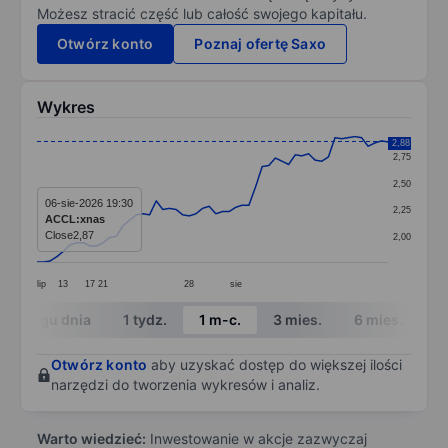
Możesz stracić część lub całość swojego kapitału.
Otwórz konto
Poznaj ofertę Saxo
Wykres
Chart
2,88
2,75
Line chart with 54 data points.
2,50
The chart has 1 X axis displaying categories.
06-sie-2026 19:30
2,25
ACCL:xnas
The chart has 1 Y axis displaying values. Data ranges 
Close
2,87
2,00
lip
13
17
21
28
sie
End of interactive chart.
W ciągu dnia
1 tydz.
1 m-c.
3 mies.
6 mies.
1 
Otwórz konto
aby uzyskać dostęp do większej ilości
narzędzi do tworzenia wykresów i analiz.
Warto wiedzieć:
Inwestowanie w akcje zazwyczaj