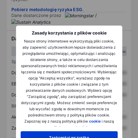
Pobierz metodologię ryzyka ESG.
Dane dostarczone przez
/
Zasady korzystania z plików cookie
Dane finansowe
Nasze strony internetowe wykorzystują pliki cookie,
aby zapewnić użytkownikom lepsze doświadczenia z
W I kw.
W II kw.
przeglądania umożliwiając, optymalizując i analizując
działanie strony, a także w celu dostarczania
Sprawozdanie z zysków
spersonalizowanych treści reklamowych i umożliwienia
łączenia się z mediami społecznościowymi. Wybierając
Dochód
XXXXXXX
XXXXXXX
opcję "Akceptuj wszystko", wyrażasz zgodę na
EBITDA
XXXXXXX
XXXXXXX
korzystanie z plików cookie i związane z tym
przetwarzanie danych osobowych. Wybierz opcję
Dochód netto
XXXXXXX
XXXXXXX
"Zarządzaj zgodą", aby zarządzać preferencjami
dotyczącymi zgody. Możesz zmienić swoje preferencje
Bilans
lub wycofać zgodę w dowolnym momencie za
pośrednictwem strony z polityką plików cookie.
Aktywa ogółem
XXXXXXX
XXXXXXX
Zapoznaj się z naszą polityką plików
cookie
i naszą
polityką
prywatności
.
Zadłużenie ogółem
XXXXXXX
XXXXXXX
Zaakceptuj wszystko