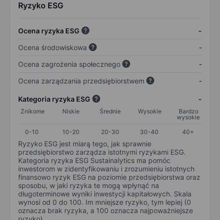
Ryzyko ESG
Ocena ryzyka ESG
-
Ocena środowiskowa
-
Ocena zagrożenia społecznego
-
Ocena zarządzania przedsiębiorstwem
-
Kategoria ryzyka ESG
-
Znikome
Niskie
Średnie
Wysokie
Bardzo
wysokie
0-10
10-20
20-30
30-40
40+
Ryzyko ESG jest miarą tego, jak sprawnie
przedsiębiorstwo zarządza istotnymi ryzykami ESG.
Kategoria ryzyka ESG Sustainalytics ma pomóc
inwestorom w zidentyfikowaniu i zrozumieniu istotnych
finansowo ryzyk ESG na poziomie przedsiębiorstwa oraz
sposobu, w jaki ryzyka te mogą wpłynąć na
długoterminowe wyniki inwestycji kapitałowych. Skala
wynosi od 0 do 100. Im mniejsze ryzyko, tym lepiej (0
oznacza brak ryzyka, a 100 oznacza najpoważniejsze
ryzyko).