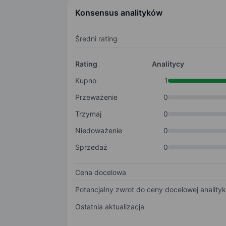
Konsensus analityków
Średni rating
Rating
Analitycy
Kupno
1
Przeważenie
0
Trzymaj
0
Niedoważenie
0
Sprzedaż
0
Cena docelowa
Potencjalny zwrot do ceny docelowej anality
Ostatnia aktualizacja