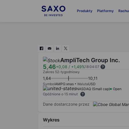
Produkty
Platformy
Rachu
AmpliTech Group Inc.
5,46
+0,08
/
+1,49%
18:04:07
Zakres 52-tygodniowy
1,64
10,11
Symbol
AMPG:xnas
Waluta
USD
NASDAQ (Small cap)
Open
Opóźnione o 15 minut
Dane dostarczone przez
Wykres
Chart