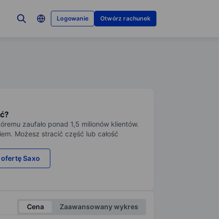
Logowanie
Otwórz rachunek
ć?
tóremu zaufało ponad 1,5 milionów klientów.
iem. Możesz stracić część lub całość
 ofertę Saxo
Cena
Zaawansowany wykres