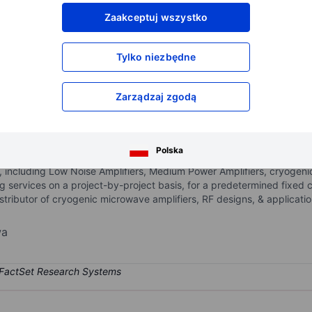
XXXXXXX
XXXXXXX
Zaakceptuj wszystko
XXXXXXX
XXXXXXX
XXXXXXX
XXXXXXX
Tylko niezbędne
Otwórz konto
aby uzyskać dostęp do większej ilości n
XXXXXXX
XXXXXXX
Zarządzaj zgodą
eers, and assembles micro-wave component-based amplifiers that me
Polska
 and engineering segment. The products of the company consist of R
 including Low Noise Amplifiers, Medium Power Amplifiers, cryogeni
 services on a project-by-project basis, for a predetermined fixed c
istributor of cryogenic microwave amplifiers, RF designs, & applicati
wa