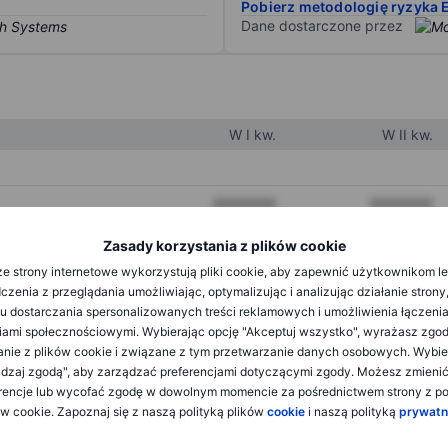
Pobierz metodologię ryzyka 
Dane dostarczone przez
W I kw.
W II kw.
XXXXXXX
XXXXXXX
XXXXXXX
XXXXXXX
Zasady korzystania z plików cookie
e strony internetowe wykorzystują pliki cookie, aby zapewnić użytkownikom l
XXXXXXX
XXXXXXX
zenia z przeglądania umożliwiając, optymalizując i analizując działanie strony
u dostarczania spersonalizowanych treści reklamowych i umożliwienia łączenia
ami społecznościowymi. Wybierając opcję "Akceptuj wszystko", wyrażasz zgo
XXXXXXX
XXXXXXX
anie z plików cookie i związane z tym przetwarzanie danych osobowych. Wybie
dzaj zgodą", aby zarządzać preferencjami dotyczącymi zgody. Możesz zmieni
XXXXXXX
XXXXXXX
rencje lub wycofać zgodę w dowolnym momencie za pośrednictwem strony z po
ów cookie. Zapoznaj się z naszą polityką plików
cookie
i naszą polityką
prywatn