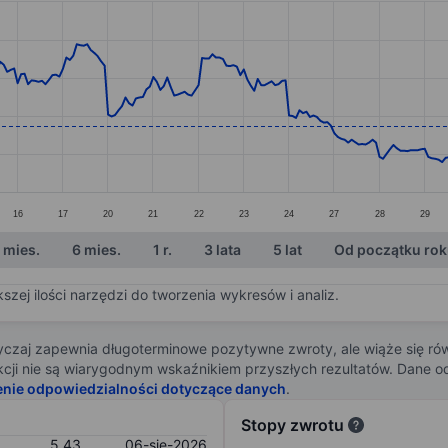
ories.
s. Data ranges from 4.55 to 7.23.
16
17
20
21
22
23
24
27
28
29
 mies.
6 mies.
1 r.
3 lata
5 lat
Od początku ro
zej ilości narzędzi do tworzenia wykresów i analiz.
zaj zapewnia długoterminowe pozytywne zwroty, ale wiąże się rów
j akcji nie są wiarygodnym wskaźnikiem przyszłych rezultatów. Dane
enie odpowiedzialności dotyczące danych
.
Stopy zwrotu
5,43
06-sie-2026