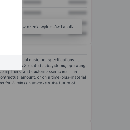
XXXXXXX
XXXXXXX
XXXXXXX
XXXXXXX
XXXXXXX
XXXXXXX
arzędzi do tworzenia wykresów i analiz.
XXXXXXX
XXXXXXX
et individual customer specifications. It
F amplifiers & related subsystems, operating
c amplifiers, and custom assemblies. The
ontractual amount, or on a time-plus-material
ons for Wireless Networks & the future of