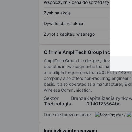
Współczynnik cena do sprzedaży
Zysk na akcję
Dywidenda na akcję
Zwrot z kapitału własnego
O firmie AmpliTech Group Inc.
AmpliTech Group Inc designs, develops, engin
operates in two segments: the manufacturing
at multiple frequencies from 50kHz to 44GHz,
company also offers non-recurring engineering
basis. It also operates as a manufacturer, & d
Wireless Communication.
Sektor
Branża
Kapitalizacja rynko
Technologia
-
0,140123564bn
Dane dostarczone przez
/
Inni byli zainteresowani