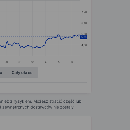
7,20
6,40
5,60
5,38
4,80
30
31
sie
4
5
6
ku
Cały okres
nież z ryzykiem. Możesz stracić część lub
 od zewnętrznych dostawców nie zostały