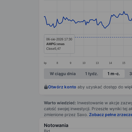
Line chart with 295 data points.
The chart has 1 X axis displaying categ
The chart has 1 Y axis displaying value
06-sie-2026 17:30
AMPG:xnas
Close
5,47
lip
8
9
10
13
14
15
End of interactive chart.
W ciągu dnia
1 tydz.
1 m-c.
3
Otwórz konto
aby uzyskać dostęp do więks
Warto wiedzieć:
Inwestowanie w akcje zazwyc
całość swojej inwestycji. Przeszłe wyniki te
zmienione przez Saxo.
Zobacz pełne zrzecz
Notowania
Bid