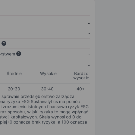
-
-
o
-
orstwem
-
-
Średnie
Wysokie
Bardzo
wysokie
20-30
30-40
40+
k sprawnie przedsiębiorstwo zarządza
oria ryzyka ESG Sustainalytics ma pomóc
i zrozumieniu istotnych finansowo ryzyk ESG
oraz sposobu, w jaki ryzyka te mogą wpłynąć
tycji kapitałowych. Skala wynosi od 0 do
epiej (0 oznacza brak ryzyka, a 100 oznacza