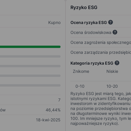
Ryzyko ESG
Kupno
Ocena ryzyka ESG
Ocena środowiskowa
Ocena zagrożenia społeczneg
Ocena zarządzania przedsiębi
Kategoria ryzyka ESG
Znikome
Niskie
0-10
10-20
Ryzyko ESG jest miarą tego, ja
istotnymi ryzykami ESG. Kateg
7
inwestorom w zidentyfikowaniu 
na poziomie przedsiębiorstwa 
ków
46,44%
na długoterminowe wyniki inwes
100. Im mniejsze ryzyko, tym l
18-kwi-2025
najpoważniejsze ryzyko).