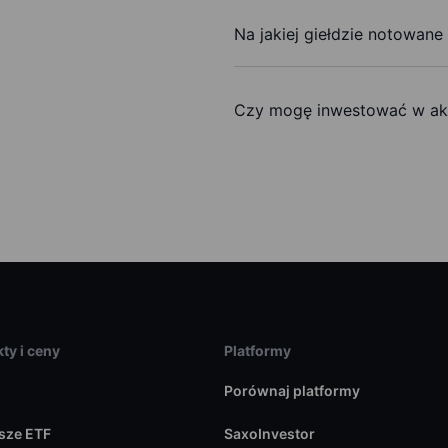
Na jakiej giełdzie notowane 
Czy mogę inwestować w akc
ty i ceny
Platformy
Porównaj platformy
sze ETF
SaxoInvestor