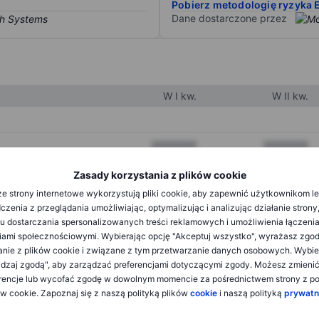
Pobierz metodologię ryzyka 
Dane dostarczone przez
W I kw.
W II kw.
XXXXXXX
XXXXXXX
XXXXXXX
XXXXXXX
Zasady korzystania z plików cookie
e strony internetowe wykorzystują pliki cookie, aby zapewnić użytkownikom l
XXXXXXX
XXXXXXX
zenia z przeglądania umożliwiając, optymalizując i analizując działanie strony
u dostarczania spersonalizowanych treści reklamowych i umożliwienia łączenia
ami społecznościowymi. Wybierając opcję "Akceptuj wszystko", wyrażasz zgo
XXXXXXX
XXXXXXX
anie z plików cookie i związane z tym przetwarzanie danych osobowych. Wybie
dzaj zgodą", aby zarządzać preferencjami dotyczącymi zgody. Możesz zmieni
XXXXXXX
XXXXXXX
rencje lub wycofać zgodę w dowolnym momencie za pośrednictwem strony z po
ów cookie. Zapoznaj się z naszą polityką plików
cookie
i naszą polityką
prywatn