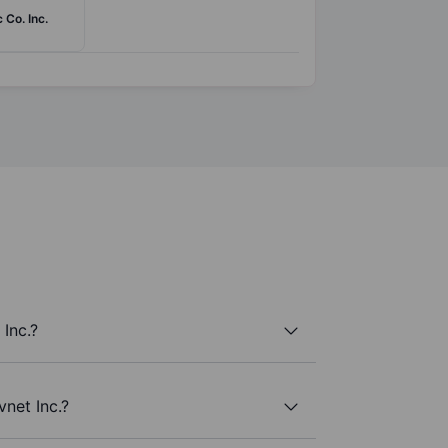
c Co. Inc.
Inc.?
vnet Inc.?