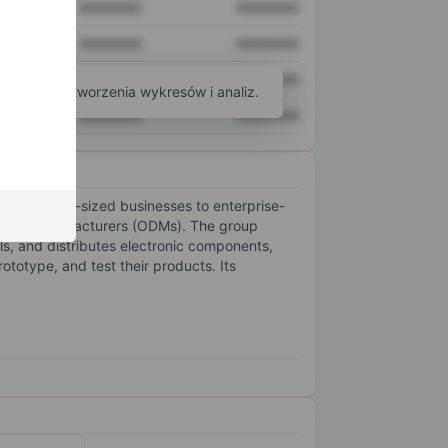
XXXXXXX
XXXXXXX
XXXXXXX
XXXXXXX
XXXXXXX
XXXXXXX
arzędzi do tworzenia wykresów i analiz.
XXXXXXX
XXXXXXX
tups and mid-sized businesses to enterprise-
 design manufacturers (ODMs). The group
, and distributes electronic components,
totype, and test their products. Its