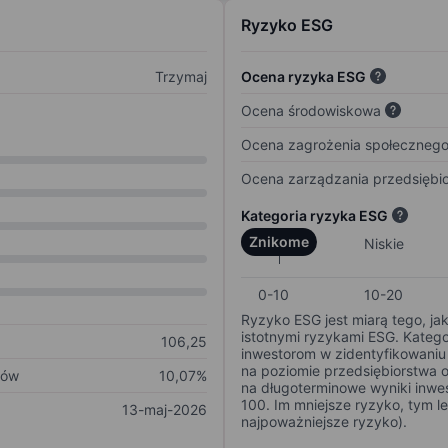
Ryzyko ESG
Trzymaj
Ocena ryzyka ESG
Ocena środowiskowa
Ocena zagrożenia społeczneg
Ocena zarządzania przedsiębi
Kategoria ryzyka ESG
Znikome
Niskie
0-10
10-20
Ryzyko ESG jest miarą tego, ja
istotnymi ryzykami ESG. Kateg
106,25
inwestorom w zidentyfikowaniu 
na poziomie przedsiębiorstwa 
ków
10,07%
na długoterminowe wyniki inwes
100. Im mniejsze ryzyko, tym l
13-maj-2026
najpoważniejsze ryzyko).