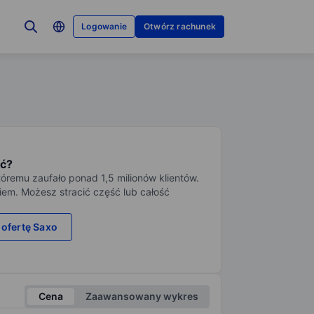
Logowanie
Otwórz rachunek
ć?
tóremu zaufało ponad 1,5 milionów klientów.
iem. Możesz stracić część lub całość
 ofertę Saxo
Cena
Zaawansowany wykres