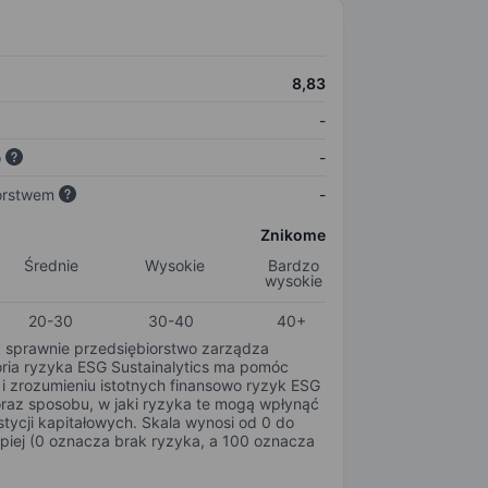
8,83
-
o
-
orstwem
-
Znikome
Średnie
Wysokie
Bardzo
wysokie
20-30
30-40
40+
k sprawnie przedsiębiorstwo zarządza
oria ryzyka ESG Sustainalytics ma pomóc
i zrozumieniu istotnych finansowo ryzyk ESG
oraz sposobu, w jaki ryzyka te mogą wpłynąć
tycji kapitałowych. Skala wynosi od 0 do
epiej (0 oznacza brak ryzyka, a 100 oznacza