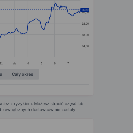
96,80
96,00
92,00
88,00
84,00
31
sie
4
5
6
7
ku
Cały okres
nież z ryzykiem. Możesz stracić część lub
 od zewnętrznych dostawców nie zostały