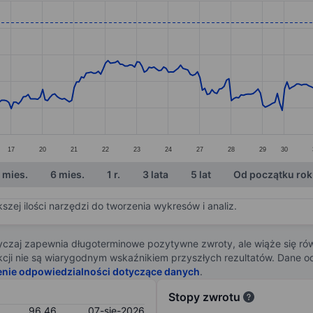
ories.
s. Data ranges from 81.61 to 99.18.
17
20
21
22
23
24
27
28
29
30
 mies.
6 mies.
1 r.
3 lata
5 lat
Od początku ro
zej ilości narzędzi do tworzenia wykresów i analiz.
zaj zapewnia długoterminowe pozytywne zwroty, ale wiąże się rów
j akcji nie są wiarygodnym wskaźnikiem przyszłych rezultatów. Dane
enie odpowiedzialności dotyczące danych
.
Stopy zwrotu
96,46
07-sie-2026