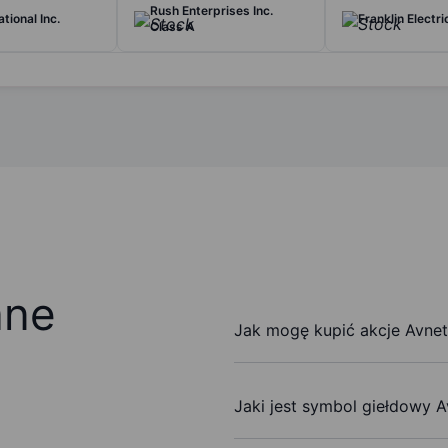
Rush Enterprises Inc.
ational Inc.
Franklin Electri
Class A
ane
Jak mogę kupić akcje Avnet 
Jaki jest symbol giełdowy A