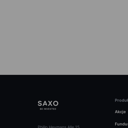
Produk
Akcje
Fundu
Philip Heymans Alle 15