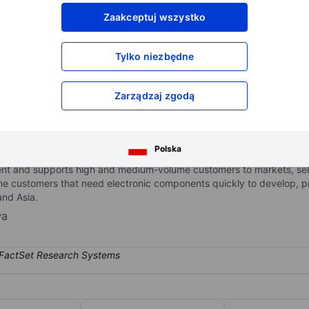
XXXXXXX
XXXXXXX
Zaakceptuj wszystko
XXXXXXX
XXXXXXX
XXXXXXX
XXXXXXX
Tylko niezbędne
Otwórz konto
aby uzyskać dostęp do większej ilości n
XXXXXXX
XXXXXXX
Zarządzaj zgodą
gy distributor and solutions provider. It serves customers from star
Polska
), electronic manufacturing services (EMS) providers, and original
nt and supports high and medium-volume customers to markets, sells
e customers that need electronic components quickly to develop, pro
and Asia.
wa