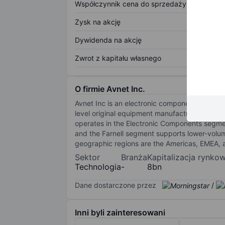
Współczynnik cena do sprzedaży
Zysk na akcję
Dywidenda na akcję
Zwrot z kapitału własnego
O firmie Avnet Inc.
Avnet Inc is an electronic component technolo
level original equipment manufacturers (OEMs
operates in the Electronic Components segme
and the Farnell segment supports lower-volum
geographic regions are the Americas, EMEA, 
Sektor
Branża
Kapitalizacja rynko
Technologia
-
8bn
Dane dostarczone przez
/
Inni byli zainteresowani