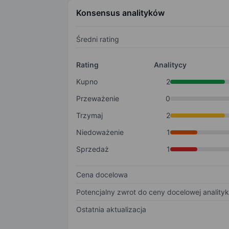
Konsensus analityków
Średni rating
Rating
Analitycy
Kupno
2
Przeważenie
0
Trzymaj
2
Niedoważenie
1
Sprzedaż
1
Cena docelowa
Potencjalny zwrot do ceny docelowej anality
Ostatnia aktualizacja