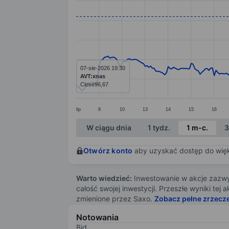
Line chart with 295 data points.
The chart has 1 X axis displaying categ
The chart has 1 Y axis displaying value
07-sie-2026 19:30
AVT:xnas
Close
96,67
lip
9
10
13
14
15
16
End of interactive chart.
W ciągu dnia
1 tydz.
1 m-c.
3
Otwórz konto
aby uzyskać dostęp do więks
Warto wiedzieć:
Inwestowanie w akcje zazwyc
całość swojej inwestycji. Przeszłe wyniki te
zmienione przez Saxo.
Zobacz pełne zrzecz
Notowania
Bid