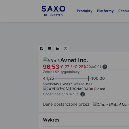
Produkty
Platformy
Rachu
Avnet Inc.
96,53
-0,27
/
-0,28%
20:00:01
Zakres 52-tygodniowy
44,25
100,00
Symbol
AVT:xnas
Waluta
USD
NASDAQ
Closed
Opóźnione o 15 minut
Dane dostarczone przez
Wykres
Chart