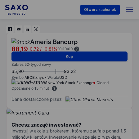
Otwórz rachunek
Ameris Bancorp
88,19
-0,72
/
-0,81%
20:10:00
Kup
Zakres 52-tygodniowy
65,90
93,22
Symbol
ABCB:xnys
Waluta
USD
New York Stock Exchange
Closed
Opóźnione o 15 minut
Dane dostarczone przez
Chcesz zacząć inwestować?
Inwestuj w akcje z brokerem, któremu zaufało ponad 1,5
milionów klientów. Inwestowanie wiąże się z ryzykiem.