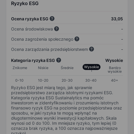
Ryzyko ESG
Ocena ryzyka ESG
33,05
Ocena środowiskowa
-
Ocena zagrożenia społecznego
-
Ocena zarządzania przedsiębiorstwem
-
Kategoria ryzyka ESG
Wysokie
Wysokie
Znikome
Niskie
Średnie
Bardzo
wysokie
0-10
10-20
20-30
30-40
40+
Ryzyko ESG jest miarą tego, jak sprawnie
przedsiębiorstwo zarządza istotnymi ryzykami ESG.
Kategoria ryzyka ESG Sustainalytics ma pomóc
inwestorom w zidentyfikowaniu i zrozumieniu istotnych
finansowo ryzyk ESG na poziomie przedsiębiorstwa oraz
sposobu, w jaki ryzyka te mogą wpłynąć na
długoterminowe wyniki inwestycji kapitałowych. Skala
wynosi od 0 do 100. Im mniejsze ryzyko, tym lepiej (0
oznacza brak ryzyka, a 100 oznacza najpoważniejsze
ryzyko).