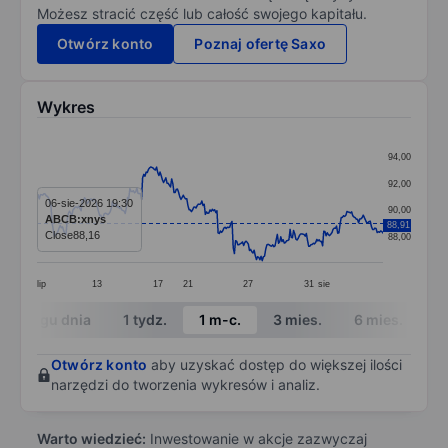
Możesz stracić część lub całość swojego kapitału.
Otwórz konto
Poznaj ofertę Saxo
Wykres
Chart
94,00
Line chart with 299 data points.
92,00
The chart has 1 X axis displaying categories.
06-sie-2026 19:30
90,00
ABCB:xnys
88,91
The chart has 1 Y axis displaying values. Data ranges 
Close
88,16
88,00
lip
13
17
21
27
31
sie
End of interactive chart.
W ciągu dnia
1 tydz.
1 m-c.
3 mies.
6 mies.
1 
Otwórz konto
aby uzyskać dostęp do większej ilości
narzędzi do tworzenia wykresów i analiz.
Warto wiedzieć:
Inwestowanie w akcje zazwyczaj