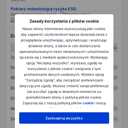
Pobierz metodologię ryzyka ESG.
Dane dostarczone przez
/
Zasady korzystania z plików cookie
Nasze strony internetowe wykorzystują pliki cookie,
aby zapewnić użytkownikom lepsze doświadczenia z
Dane finansowe
przeglądania umożliwiając, optymalizując i analizując
działanie strony, a także w celu dostarczania
W I kw.
W II kw.
spersonalizowanych treści reklamowych i umożliwienia
Sprawozdanie z zysków
łączenia się z mediami społecznościowymi. Wybierając
opcję "Akceptuj wszystko", wyrażasz zgodę na
Dochód
XXXXXXX
XXXXXXX
korzystanie z plików cookie i związane z tym
przetwarzanie danych osobowych. Wybierz opcję
EBITDA
XXXXXXX
XXXXXXX
"Zarządzaj zgodą", aby zarządzać preferencjami
dotyczącymi zgody. Możesz zmienić swoje preferencje
Dochód netto
XXXXXXX
XXXXXXX
lub wycofać zgodę w dowolnym momencie za
pośrednictwem strony z polityką plików cookie.
Bilans
Zapoznaj się z naszą polityką plików
cookie
i naszą
Aktywa ogółem
XXXXXXX
XXXXXXX
polityką
prywatności
.
Zaakceptuj wszystko
Zadłużenie ogółem
XXXXXXX
XXXXXXX