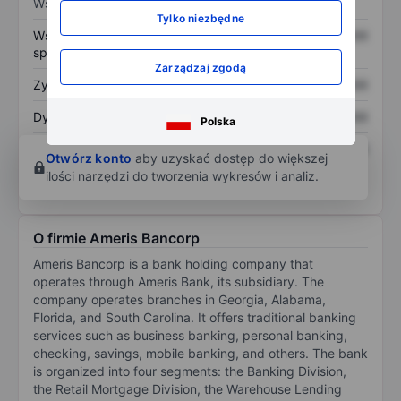
Wskaźniki
Tylko niezbędne
Współczynnik cena do
XXXXXXX
XXXXXXX
sprzedaży
Zarządzaj zgodą
Zysk na akcję
XXXXXXX
XXXXXXX
Dywidenda na akcję
XXXXXXX
XXXXXXX
Polska
Zwrot z kapitału
XXXXXXX
XXXXXXX
Otwórz konto
aby uzyskać dostęp do większej
własnego
ilości narzędzi do tworzenia wykresów i analiz.
O firmie Ameris Bancorp
Ameris Bancorp is a bank holding company that
operates through Ameris Bank, its subsidiary. The
company operates branches in Georgia, Alabama,
Florida, and South Carolina. It offers traditional banking
services such as business banking, personal banking,
checking, savings, mobile banking, and others. The bank
is organized into four segments: the Banking Division,
the Retail Mortgage Division, the Warehouse Lending