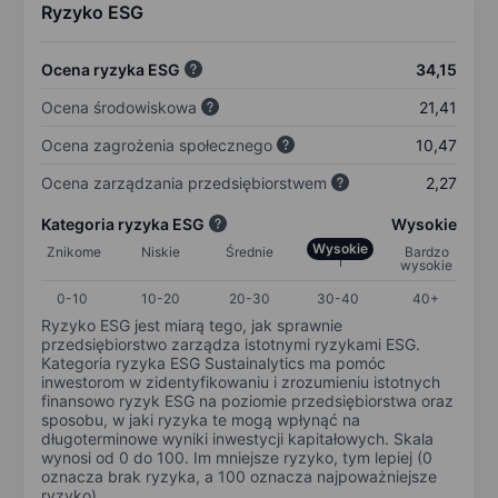
Ryzyko ESG
Ocena ryzyka ESG
34,15
Ocena środowiskowa
21,41
Ocena zagrożenia społecznego
10,47
Ocena zarządzania przedsiębiorstwem
2,27
Kategoria ryzyka ESG
Wysokie
Wysokie
Znikome
Niskie
Średnie
Bardzo
wysokie
0-10
10-20
20-30
30-40
40+
Ryzyko ESG jest miarą tego, jak sprawnie
przedsiębiorstwo zarządza istotnymi ryzykami ESG.
Kategoria ryzyka ESG Sustainalytics ma pomóc
inwestorom w zidentyfikowaniu i zrozumieniu istotnych
finansowo ryzyk ESG na poziomie przedsiębiorstwa oraz
sposobu, w jaki ryzyka te mogą wpłynąć na
długoterminowe wyniki inwestycji kapitałowych. Skala
wynosi od 0 do 100. Im mniejsze ryzyko, tym lepiej (0
oznacza brak ryzyka, a 100 oznacza najpoważniejsze
ryzyko).