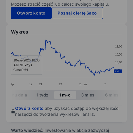
Możesz stracić część lub całość swojego kapitału.
Otwórz konto
Poznaj ofertę Saxo
Wykres
Chart
11,00
Line chart with 271 data points.
10,50
The chart has 1 X axis displaying categories.
10-sie-2026 18:30
10,00
AGRO:xnys
The chart has 1 Y axis displaying values. Data ranges 
Close
9,64
9,50
9,45
lip
17
21
27
31
sie
7
End of interactive chart.
W ciągu dnia
1 tydz.
1 m-c.
3 mies.
6 mies.
1 
Otwórz konto
aby uzyskać dostęp do większej ilości
narzędzi do tworzenia wykresów i analiz.
Warto wiedzieć:
Inwestowanie w akcje zazwyczaj