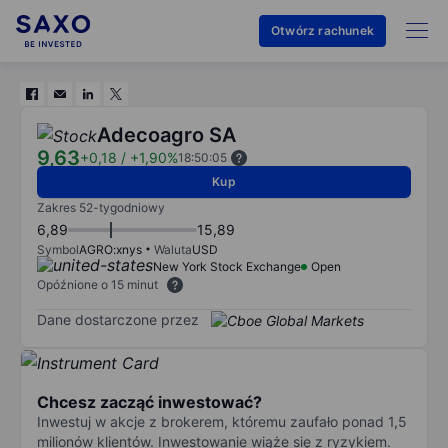
Otwórz rachunek
Adecoagro SA
9,63
+0,18
/
+1,90%
18:50:05
Kup
Zakres 52-tygodniowy
6,89
15,89
Symbol
AGRO:xnys
Waluta
USD
New York Stock Exchange
Open
Opóźnione o 15 minut
Dane dostarczone przez
Chcesz zacząć inwestować?
Inwestuj w akcje z brokerem, któremu zaufało ponad 1,5
milionów klientów. Inwestowanie wiąże się z ryzykiem.