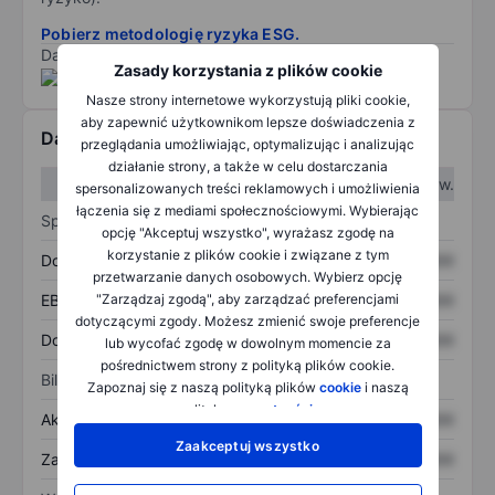
Pobierz metodologię ryzyka ESG.
Dane dostarczone przez
/
Zasady korzystania z plików cookie
Nasze strony internetowe wykorzystują pliki cookie,
aby zapewnić użytkownikom lepsze doświadczenia z
Dane finansowe
przeglądania umożliwiając, optymalizując i analizując
działanie strony, a także w celu dostarczania
W I kw.
W II kw.
spersonalizowanych treści reklamowych i umożliwienia
łączenia się z mediami społecznościowymi. Wybierając
Sprawozdanie z zysków
opcję "Akceptuj wszystko", wyrażasz zgodę na
korzystanie z plików cookie i związane z tym
Dochód
XXXXXXX
XXXXXXX
przetwarzanie danych osobowych. Wybierz opcję
"Zarządzaj zgodą", aby zarządzać preferencjami
EBITDA
XXXXXXX
XXXXXXX
dotyczącymi zgody. Możesz zmienić swoje preferencje
Dochód netto
XXXXXXX
XXXXXXX
lub wycofać zgodę w dowolnym momencie za
pośrednictwem strony z polityką plików cookie.
Bilans
Zapoznaj się z naszą polityką plików
cookie
i naszą
polityką
prywatności
.
Aktywa ogółem
XXXXXXX
XXXXXXX
Zaakceptuj wszystko
Zadłużenie ogółem
XXXXXXX
XXXXXXX