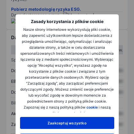
Pobierz metodologię ryzyka ESG.
Dane dostarczone przez
/
Zasady korzystania z plików cookie
Nasze strony internetowe wykorzystują pliki cookie,
aby zapewnić użytkownikom lepsze doświadczenia z
Dane finansowe
przeglądania umożliwiając, optymalizując i analizując
działanie strony, a także w celu dostarczania
W I kw.
W II kw.
spersonalizowanych treści reklamowych i umożliwienia
Sprawozdanie z zysków
łączenia się z mediami społecznościowymi. Wybierając
opcję "Akceptuj wszystko", wyrażasz zgodę na
Dochód
XXXXXXX
XXXXXXX
korzystanie z plików cookie i związane z tym
przetwarzanie danych osobowych. Wybierz opcję
EBITDA
XXXXXXX
XXXXXXX
"Zarządzaj zgodą", aby zarządzać preferencjami
dotyczącymi zgody. Możesz zmienić swoje preferencje
Dochód netto
XXXXXXX
XXXXXXX
lub wycofać zgodę w dowolnym momencie za
pośrednictwem strony z polityką plików cookie.
Bilans
Zapoznaj się z naszą polityką plików
cookie
i naszą
Aktywa ogółem
XXXXXXX
XXXXXXX
polityką
prywatności
.
Zaakceptuj wszystko
Zadłużenie ogółem
XXXXXXX
XXXXXXX