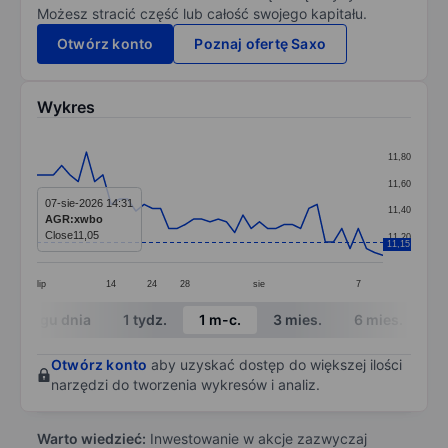
Możesz stracić część lub całość swojego kapitału.
Otwórz konto
Poznaj ofertę Saxo
Wykres
Chart
11,80
Line chart with 43 data points.
11,60
The chart has 1 X axis displaying categories.
07-sie-2026 14:31
11,40
AGR:xwbo
The chart has 1 Y axis displaying values. Data ranges 
Close
11,05
11,20
11,15
lip
14
24
28
sie
7
End of interactive chart.
W ciągu dnia
1 tydz.
1 m-c.
3 mies.
6 mies.
1 
Otwórz konto
aby uzyskać dostęp do większej ilości
narzędzi do tworzenia wykresów i analiz.
Warto wiedzieć:
Inwestowanie w akcje zazwyczaj