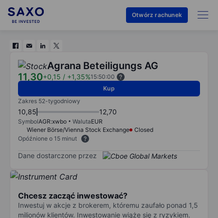
Otwórz rachunek
Agrana Beteiligungs AG
11,30
+0,15
/
+1,35%
15:50:00
Kup
Zakres 52-tygodniowy
10,85
12,70
Symbol
AGR:xwbo
Waluta
EUR
Wiener Börse/Vienna Stock Exchange
Closed
Opóźnione o 15 minut
Dane dostarczone przez
Chcesz zacząć inwestować?
Inwestuj w akcje z brokerem, któremu zaufało ponad 1,5
milionów klientów. Inwestowanie wiąże się z ryzykiem.