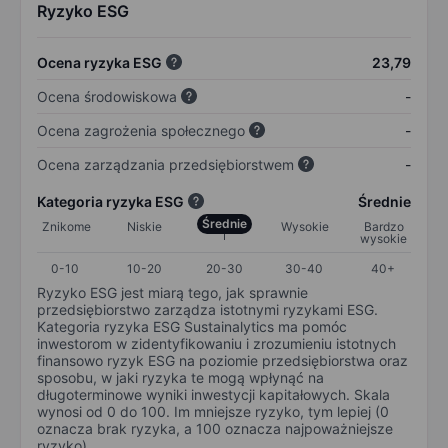
Ryzyko ESG
Ocena ryzyka ESG
23,79
Ocena środowiskowa
-
Ocena zagrożenia społecznego
-
Ocena zarządzania przedsiębiorstwem
-
Kategoria ryzyka ESG
Średnie
Średnie
Znikome
Niskie
Wysokie
Bardzo
wysokie
0-10
10-20
20-30
30-40
40+
Ryzyko ESG jest miarą tego, jak sprawnie
przedsiębiorstwo zarządza istotnymi ryzykami ESG.
Kategoria ryzyka ESG Sustainalytics ma pomóc
inwestorom w zidentyfikowaniu i zrozumieniu istotnych
finansowo ryzyk ESG na poziomie przedsiębiorstwa oraz
sposobu, w jaki ryzyka te mogą wpłynąć na
długoterminowe wyniki inwestycji kapitałowych. Skala
wynosi od 0 do 100. Im mniejsze ryzyko, tym lepiej (0
oznacza brak ryzyka, a 100 oznacza najpoważniejsze
ryzyko).