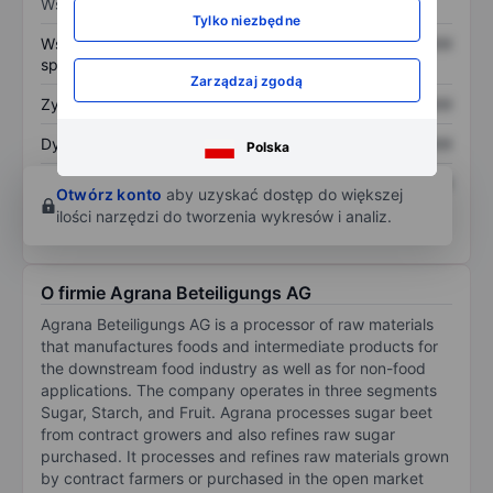
Wskaźniki
Tylko niezbędne
Współczynnik cena do
XXXXXXX
XXXXXXX
sprzedaży
Zarządzaj zgodą
Zysk na akcję
XXXXXXX
XXXXXXX
Dywidenda na akcję
XXXXXXX
XXXXXXX
Polska
Zwrot z kapitału
XXXXXXX
XXXXXXX
Otwórz konto
aby uzyskać dostęp do większej
własnego
ilości narzędzi do tworzenia wykresów i analiz.
O firmie Agrana Beteiligungs AG
Agrana Beteiligungs AG is a processor of raw materials
that manufactures foods and intermediate products for
the downstream food industry as well as for non-food
applications. The company operates in three segments
Sugar, Starch, and Fruit. Agrana processes sugar beet
from contract growers and also refines raw sugar
purchased. It processes and refines raw materials grown
by contract farmers or purchased in the open market