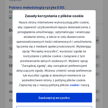
Pobierz metodologię ryzyka ESG.
Dane dostarczone przez
/
Zasady korzystania z plików cookie
Nasze strony internetowe wykorzystują pliki cookie,
aby zapewnić użytkownikom lepsze doświadczenia z
Dane finansowe
przeglądania umożliwiając, optymalizując i analizując
działanie strony, a także w celu dostarczania
W I kw.
W II kw.
spersonalizowanych treści reklamowych i umożliwienia
łączenia się z mediami społecznościowymi. Wybierając
Sprawozdanie z zysków
opcję "Akceptuj wszystko", wyrażasz zgodę na
korzystanie z plików cookie i związane z tym
Dochód
XXXXXXX
XXXXXXX
przetwarzanie danych osobowych. Wybierz opcję
EBITDA
XXXXXXX
XXXXXXX
"Zarządzaj zgodą", aby zarządzać preferencjami
dotyczącymi zgody. Możesz zmienić swoje preferencje
Dochód netto
XXXXXXX
XXXXXXX
lub wycofać zgodę w dowolnym momencie za
pośrednictwem strony z polityką plików cookie.
Bilans
Zapoznaj się z naszą polityką plików
cookie
i naszą
polityką
prywatności
.
Aktywa ogółem
XXXXXXX
XXXXXXX
Zaakceptuj wszystko
Zadłużenie ogółem
XXXXXXX
XXXXXXX