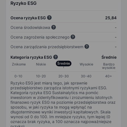
Ryzyko ESG
Ocena ryzyka ESG
25,84
Ocena środowiskowa
-
Ocena zagrożenia społecznego
-
Ocena zarządzania przedsiębiorstwem
-
Kategoria ryzyka ESG
Średnie
Średnie
Znikome
Niskie
Wysokie
Bardzo
wysokie
0-10
10-20
20-30
30-40
40+
Ryzyko ESG jest miarą tego, jak sprawnie
przedsiębiorstwo zarządza istotnymi ryzykami ESG.
Kategoria ryzyka ESG Sustainalytics ma pomóc
inwestorom w zidentyfikowaniu i zrozumieniu istotnych
finansowo ryzyk ESG na poziomie przedsiębiorstwa oraz
sposobu, w jaki ryzyka te mogą wpłynąć na
długoterminowe wyniki inwestycji kapitałowych. Skala
wynosi od 0 do 100. Im mniejsze ryzyko, tym lepiej (0
oznacza brak ryzyka, a 100 oznacza najpoważniejsze
ryzyko).