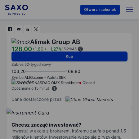
Otwórz rachunek
Alimak Group AB
128,00
+1,60
/
+1,27%
15:29:45
Kup
Zakres 52-tygodniowy
103,20
168,80
Symbol
ALIG:xome
Waluta
SEK
NASDAQ OMX Stockholm
Closed
Opóźnione o 15 minut
Dane dostarczone przez
Chcesz zacząć inwestować?
Inwestuj w akcje z brokerem, któremu zaufało ponad 1,5
milionów klientów. Inwestowanie wiąże się z ryzykiem.