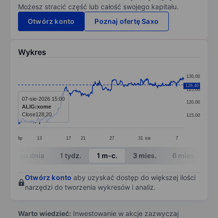
Możesz stracić część lub całość swojego kapitału.
Otwórz konto
Poznaj ofertę Saxo
Wykres
Chart
130,00
Line chart with 386 data points.
126,40
125,00
The chart has 1 X axis displaying categories.
07-sie-2026 15:00
120,00
ALIG:xome
The chart has 1 Y axis displaying values. Data ranges f
Close
128,20
115,00
lip
13
17
21
27
31
sie
7
End of interactive chart.
W ciągu dnia
1 tydz.
1 m-c.
3 mies.
6 mies.
1 
Otwórz konto
aby uzyskać dostęp do większej ilości
narzędzi do tworzenia wykresów i analiz.
Warto wiedzieć:
Inwestowanie w akcje zazwyczaj