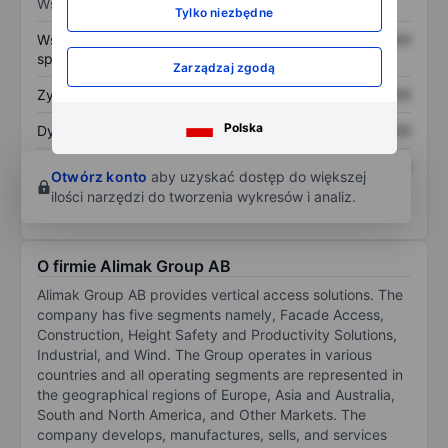
Wskaźniki
Tylko niezbędne
Współczynnik cena do
XXXXXXX
XXXXXXX
sprzedaży
Zarządzaj zgodą
Zysk na akcję
XXXXXXX
XXXXXXX
Polska
Dywidenda na akcję
XXXXXXX
XXXXXXX
Zwrot z kapitału
XXXXXXX
XXXXXXX
Otwórz konto
aby uzyskać dostęp do większej
własnego
ilości narzędzi do tworzenia wykresów i analiz.
O firmie Alimak Group AB
Alimak Group AB provides vertical access solutions. The
company has five segments namely, Facade Access,
Construction, Height Safety and Productivity Solutions,
Industrial, and Wind. The Group operates in various
countries and all operating segments are represented in
the geographical regions of Europe, Asia and Australia,
South and North America, and Other Markets. The
company develops, manufactures, sells, and services