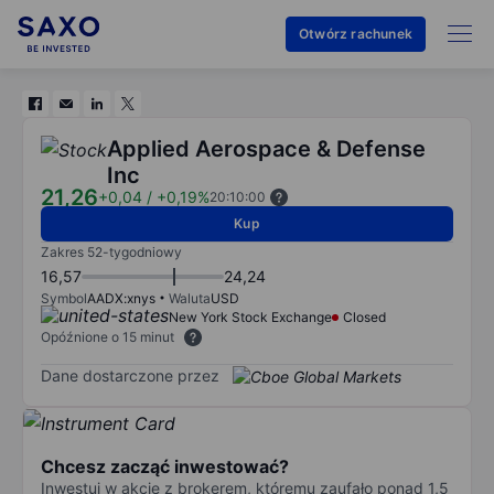
Otwórz rachunek
Applied Aerospace & Defense
Inc
21,26
+0,04
/
+0,19%
20:10:00
Kup
Zakres 52-tygodniowy
16,57
24,24
Symbol
AADX:xnys
Waluta
USD
New York Stock Exchange
Closed
Opóźnione o 15 minut
Dane dostarczone przez
Chcesz zacząć inwestować?
Inwestuj w akcje z brokerem, któremu zaufało ponad 1,5