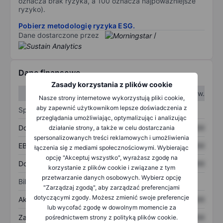
oznacza brak ryzyka, a 100 oznacza najpoważniejsze
ryzyko).
Pobierz metodologię ryzyka ESG.
Dane dostarczone przez
/
Dane finansowe
Zasady korzystania z plików cookie
W I kw.
W II kw.
Nasze strony internetowe wykorzystują pliki cookie,
aby zapewnić użytkownikom lepsze doświadczenia z
Sprawozdanie z zysków
przeglądania umożliwiając, optymalizując i analizując
Dochód
XXXXXXX
XXXXXXX
działanie strony, a także w celu dostarczania
spersonalizowanych treści reklamowych i umożliwienia
EBITDA
XXXXXXX
XXXXXXX
łączenia się z mediami społecznościowymi. Wybierając
opcję "Akceptuj wszystko", wyrażasz zgodę na
Dochód netto
XXXXXXX
XXXXXXX
korzystanie z plików cookie i związane z tym
przetwarzanie danych osobowych. Wybierz opcję
Bilans
"Zarządzaj zgodą", aby zarządzać preferencjami
dotyczącymi zgody. Możesz zmienić swoje preferencje
Aktywa ogółem
XXXXXXX
XXXXXXX
lub wycofać zgodę w dowolnym momencie za
Zadłużenie ogółem
XXXXXXX
XXXXXXX
pośrednictwem strony z polityką plików cookie.