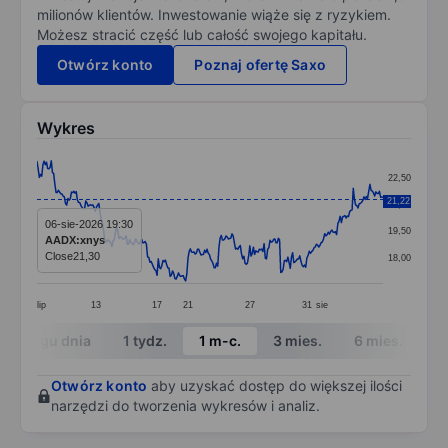
milionów klientów. Inwestowanie wiąże się z ryzykiem.
Możesz stracić część lub całość swojego kapitału.
Otwórz konto
Poznaj ofertę Saxo
Wykres
Chart
22,50
Line chart with 292 data points.
21,22
21,00
The chart has 1 X axis displaying categories.
06-sie-2026 19:30
19,50
AADX:xnys
The chart has 1 Y axis displaying values. Data ranges 
Close
21,30
18,00
lip
13
17
21
27
31
sie
End of interactive chart.
W ciągu dnia
1 tydz.
1 m-c.
3 mies.
6 mies.
1 
Otwórz konto
aby uzyskać dostęp do większej ilości
narzędzi do tworzenia wykresów i analiz.