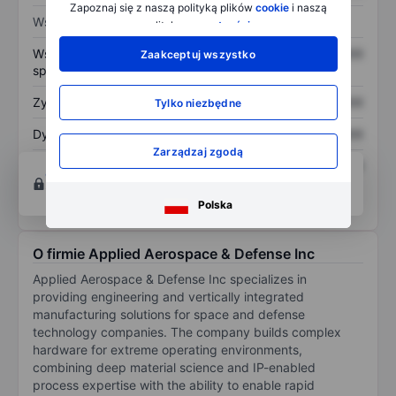
Zapoznaj się z naszą polityką plików
cookie
i naszą
Wskaźniki
polityką
prywatności
.
Współczynnik cena do
XXXXXXX
XXXXXXX
Zaakceptuj wszystko
sprzedaży
Zysk na akcję
XXXXXXX
XXXXXXX
Tylko niezbędne
Dywidenda na akcję
XXXXXXX
XXXXXXX
Zarządzaj zgodą
Zwrot z kapitału
XXXXXXX
XXXXXXX
Otwórz konto
aby uzyskać dostęp do większej
własnego
ilości narzędzi do tworzenia wykresów i analiz.
Polska
O firmie Applied Aerospace & Defense Inc
Applied Aerospace & Defense Inc specializes in
providing engineering and vertically integrated
manufacturing solutions for space and defense
technology companies. The company builds complex
hardware for extreme operating environments,
combining deep material science and IP-enabled
process expertise with the ability to enable rapid