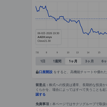
Chart
Line chart with 292 data points.
The chart has 1 X axis displaying ca
The chart has 1 Y axis displaying v
06-8月-2026 19:30
AADX:xnys
Close
21.30
7月
8
9
10
13
14
15
End of interactive chart.
1日
1週間
1ヶ月
3ヶ月
6
口座開設
をすると、高機能チャートや優れた
留意点：
株式への投資は通常、長期的な投資か
くらかを、場合によってはすべて失うことも起
認する
免責事項：
本ページではサクソグループで取扱