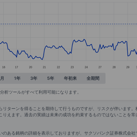
tegories.
alues. Data ranges from 16.62 to 23.34.
16
17
20
21
22
23
24
27
28
29
ヶ月
1年
3年
5年
年初来
全期間
分析ツールがすべて利用可能になります。
らリターンを得ることを期待して行うものですが、リスクが伴います。
こりえます。過去の実績は未来の成功を約束するものではないことを常
いのある銘柄の詳細を表示しておりますが、サクソバンク証券株式会社