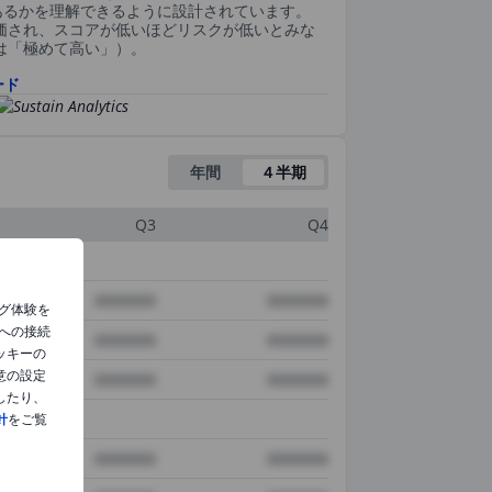
あるかを理解できるように設計されています。
評価され、スコアが低いほどリスクが低いとみな
0は「極めて高い」）。
ード
年間
４半期
Q3
Q4
XXXXXXX
XXXXXXX
グ体験を
への接続
XXXXXXX
XXXXXXX
ッキーの
意の設定
XXXXXXX
XXXXXXX
したり、
針
をご覧
XXXXXXX
XXXXXXX