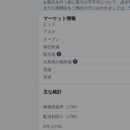
お取引を行う前に取引の可不可について、必ず
また口座開設をご検討の方におかれましては、
マーケット情報
ビッド
アスク
オープン
前日終値
取引高
出来高の相対値
高値
安値
主な統計
株価収益率（LTM）
配当利回り（LTM）
EPS (LTM)