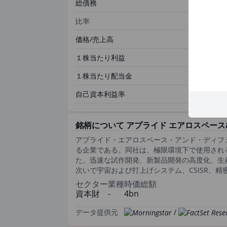
総債務
比率
価格/売上高
１株当たり利益
１株当たり配当金
自己資本利益率
銘柄について アプライド エアロスペー
アプライド・エアロスペース・アンド・ディフ
る企業である。同社は、極限環境下で使用され
た、迅速な試作開発、新製品開発の高度化、生
次いで宇宙および打上げシステム、C5ISR、
セクター
業種
時価総額
資本財
-
4bn
データ提供元
/