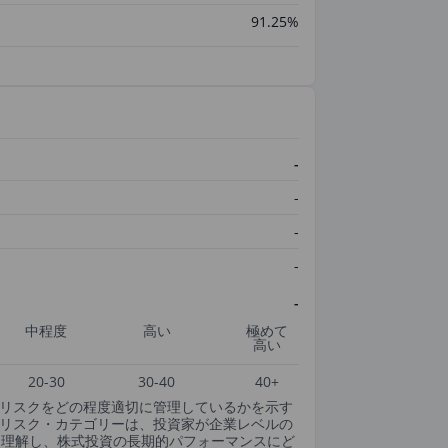
91.25%
-
-
-
-
-
中程度
高い
極めて
高い
20-30
30-40
40+
SGリスクをどの程度適切に管理しているかを示す
csのESGリスク・カテゴリーは、投資家が企業レベルの
・理解し、株式投資の長期的パフォーマンスにど