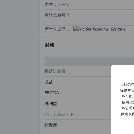
内在リターン
最終更新時間
データ提供元
財務
損益計算書
収益
当社の
提供す
EBITDA
を可能
使用と
純利益
を管理
バランスシート
同意を
総資産