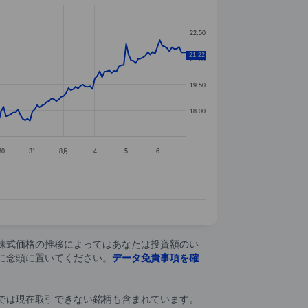
22.50
21.22
21.00
19.50
18.00
30
31
8月
4
5
6
株式価格の推移によってはあなたは投資額のい
に念頭に置いてください。
データ免責事項を確
では現在取引できない銘柄も含まれています。