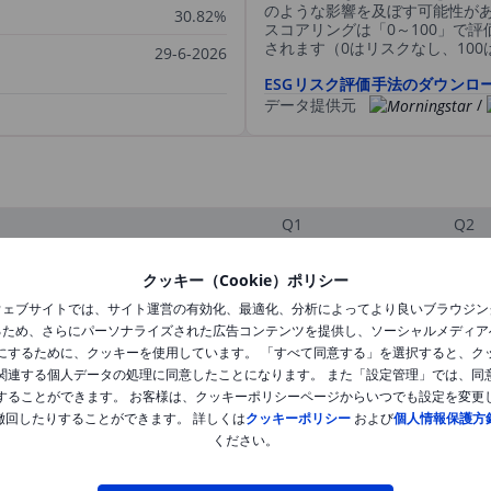
のような影響を及ぼす可能性が
30.82%
スコアリングは「0～100」で
されます（0はリスクなし、10
29-6-2026
ESGリスク評価手法のダウンロ
データ提供元
/
Q1
Q2
クッキー（Cookie）ポリシー
XXXXXXX
XXXXXXX
ウェブサイトでは、サイト運営の有効化、最適化、分析によってより良いブラウジン
るため、さらにパーソナライズされた広告コンテンツを提供し、ソーシャルメディア
XXXXXXX
XXXXXXX
にするために、クッキーを使用しています。 「すべて同意する」を選択すると、ク
関連する個人データの処理に同意したことになります。 また「設定管理」では、同
XXXXXXX
XXXXXXX
することができます。 お客様は、クッキーポリシーページからいつでも設定を変更
撤回したりすることができます。 詳しくは
クッキーポリシー
および
個人情報保護方
ください。
XXXXXXX
XXXXXXX