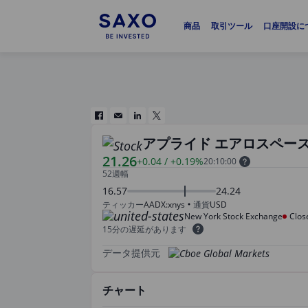
商品
取引ツール
口座開設に
アプライド エアロスペー
21.26
+0.04
/
+0.19%
20:10:00
52週幅
16.57
24.24
ティッカー
AADX:xnys
通貨
USD
New York Stock Exchange
Clos
15分の遅延があります
データ提供元
チャート