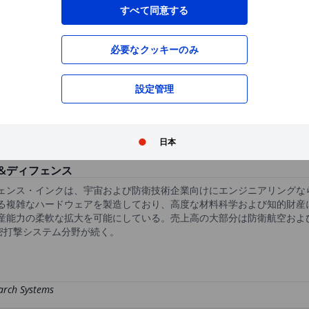
XXXXXXX
XXXXXXX
すべて同意する
必要なクッキーのみ
XXXXXXX
XXXXXXX
XXXXXXX
XXXXXXX
設定管理
XXXXXXX
XXXXXXX
無料の口座開設
で、高機能チャートや優れた
XXXXXXX
XXXXXXX
日本
ス&ディフェンス
ェンス・インクは、宇宙および防衛技術企業向けにエンジニアリングな
る複雑なハードウェアを製造しており、高度な材料科学および知的財産
産能力の柔軟な拡大を可能にしている。売上高の大部分は防衛航空およ
精密打撃システム分野が続く。