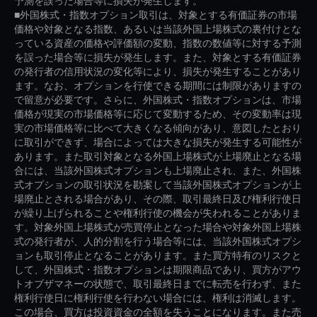
予測を誤った場合等に損失が発生します。
■外国株式・指数オプション取引は、対象とする有価証券の市場
価格や対象となる指数、あるいは当該外国上場株式の裏付けとな
っている資産の価格や評価額の変動、指数の数値等に対する予測
を誤った場合等に損失が発生します。また、対象とする有価証券
の発行者の信用状況の変化等により、損失が発生することがあり
ます。なお、オプションを行使できる期間には制限がありますの
で留意が必要です。さらに、外国株式・指数オプションは、市場
価格が現実の市場価格等に応じて変動するため、その変動率は現
実の市場価格等に比べて大きくなる傾向があり、意図したとおり
に取引ができず、場合によっては大きな損失が発生する可能性が
あります。また取引対象となる外国上場株式が上場廃止となる場
合には、当該外国株式オプションも上場廃止され、また、外国株
式オプションの取引状況を勘案して当該外国株式オプションが上
場廃止とされる場合があり、その際、取引最終日及び権利行使日
が繰り上げられることや権利行使の機会が失われることがありま
す。対象外国上場株式が売買停止となった場合や対象外国上場株
式の発行者が、人的分割を行う場合等には、当該外国株式オプシ
ョンも取引停止となることがあります。また買方特有のリスクと
して、外国株式・指数オプションは期限商品であり、買方がアウ
トオブザマネーの状態で、取引最終日までに転売を行わず、また
権利行使日に権利行使を行わない場合には、権利は消滅します。
この場合、買方は投資資金の全額を失うことになります。また売