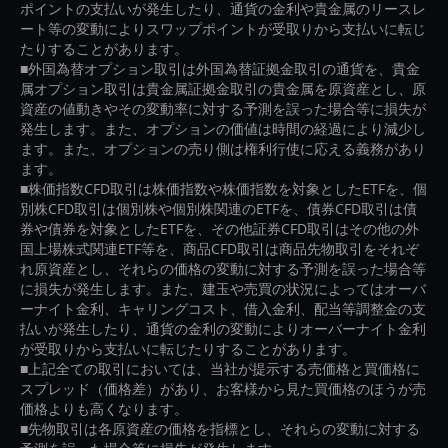
ポイントの支払いが発生したり、通貨の金利や貴金属のリースレ
ート等の変動によりスワップポイントが受取りから支払いに転じ
たりすることがあります。
■外国為替オプション取引は外国為替証拠金取引の通貨を、貴金
属オプション取引は貴金属証拠金取引の貴金属を原資産とし、原
資産の値動きやその変動率に対する予測を誤った場合等に損失が
発生します。また、オプションの価値は時間の経過により減少し
ます。また、オプションの売り側は権利行使に応える義務があり
ます。
■株価指数CFD取引は株価指数や株価指数を対象としたETFを、個
別株CFD取引は個別株や個別株関連のETFを、債券CFD取引は債
券や債券を対象としたETFを、その他証券CFD取引はその他の外
国上場株式関連ETF等を、商品CFD取引は商品先物取引をそれぞ
れ原資産とし、それらの価格の変動に対する予測を誤った場合等
に損失が発生します。また、建玉や売買の状況によってはオーバ
ーナイト金利、キャリングコスト、借入金利、配当等調整金の支
払いが発生したり、通貨の金利の変動によりオーバーナイト金利
が受取りから支払いに転じたりすることがあります。
■上記全ての取引においては、当社が提示する売価格と買価格に
スプレッド（価格差）があり、お客様から見た買価格のほうが売
価格よりも高くなります。
■先物取引は各原資産の価格を指標とし、それらの変動に対する