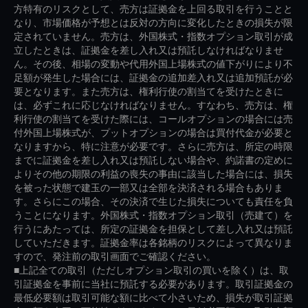
方特有のリスクとして、売方は証拠金を上回る取引を行うことと
なり、市場価格が予想とは反対の方向に変化したときの損失が限
定されていません。売方は、外国株式・指数オプション取引が成
立したときは、証拠金を差し入れ又は預託しなければなりませ
ん。その後、相場の変動や代用外国上場株式の値下がりにより不
足額が発生した場合には、証拠金の追加差入れ又は追加預託が必
要となります。また売方は、権利行使の割当てを受けたときに
は、必ずこれに応じなければなりません。すなわち、売方は、権
利行使の割当てを受けた際には、コールオプションの場合には売
付外国上場株式が、プットオプションの場合は買付代金が必要と
なりますから、特に注意が必要です。さらに売方は、所定の時限
までに証拠金を差し入れ又は預託しない場合や、約諾書の定めに
よりその他の期限の利益の喪失の事由に該当した場合には、損失
を被った状態で建玉の一部又は全部を決済される場合もありま
す。さらにこの場合、その決済で生じた損失についても責任を負
うことになります。外国株式・指数オプション取引（売建て）を
行うにあたっては、所定の証拠金を担保として差し入れ又は預託
していただきます。証拠金率は各銘柄のリスクによって異なりま
すので、発注前の取引画面でご確認ください。
■上記全ての取引（ただしオプション取引の買いを除く）は、取
引証拠金を事前に当社に預託する必要があります。取引証拠金の
最低必要額は取引可能な額に比べて小さいため、損失が取引証拠