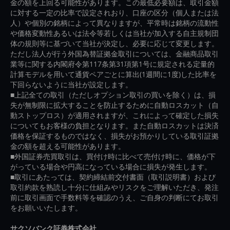
金の額を上回る可能性があります。この最低必要額は、取引金額
に対する一定の比率で設定されおり、口座の区分（個人または法
人）や個別の銘柄によって異なりますが、平常時は銘柄の流動性
や価格変動性あるいは法令等若しくは当社が加入する自主規制団
体の規則等に基づいて当社が決定し、必要に応じて変更します。
ただし法人が行う外国為替証拠金取引については、金融商品取引
業等に関する内閣府令第117条第31項第1号に規定される定量的
計算モデルを用いて通貨ペアごとに算出(1週間に1度)した比率を
下回らないように当社が設定します。
■上記全ての取引（ただしオプション取引の買いを除く）は、損
失が無制限に拡大することを防止するために自動ロスカット（自
動ストップロス）が適用されますが、これによって確定した損失
についてもお客様の負担となります。また自動ロスカットは決済
価格を保証するものではなく、損失がお預かりしている取引証拠
金の額を超える可能性があります。
■外国証券売買取引は、買付け時に比べて売付け時に、価格が下
がっている場合や円高になっている場合に損失が発生します。
■取引にあたっては、契約締結前交付書面（取引説明書）および
取引約款を熟読し十分に仕組みやリスクをご理解いただき、発注
前に取引画面で手数料等を確認のうえ、ご自身の判断にてお取引
をお願いいたします。
サクソバンク証券株式会社