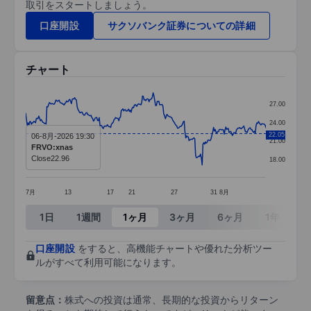
取引をスタートしましょう。
口座開設
サクソバンク証券についての詳細
チャート
Chart
27.00
Line chart with 295 data points.
24.00
22.05
06-8月-2026 19:30
The chart has 1 X axis displaying categories.
21.00
FRVO:xnas
The chart has 1 Y axis displaying values. Data ra
Close
22.96
18.00
7月
13
17
21
27
31
8月
End of interactive chart.
1日
1週間
1ヶ月
3ヶ月
6ヶ月
1年
3
口座開設
をすると、高機能チャートや優れた分析ツー
ルがすべて利用可能になります。
留意点：
株式への投資は通常、長期的な投資からリターン