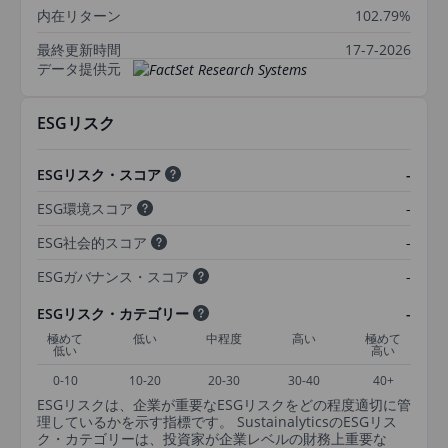
内在リターン
102.79%
最終更新時間
17-7-2026
データ提供元
ESGリスク
ESGリスク・スコア
-
ESG環境スコア
-
ESG社会的スコア
-
ESGガバナンス・スコア
-
ESGリスク・カテゴリー
-
極めて
低い
中程度
高い
極めて
低い
高い
0-10
10-20
20-30
30-40
40+
ESGリスクは、企業が重要なESGリスクをどの程度適切に管
理しているかを示す指標です。 SustainalyticsのESGリス
ク・カテゴリーは、投資家が企業レベルの財務上重要な