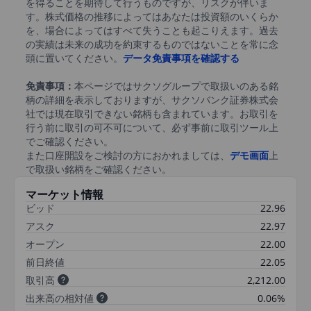
を得ることを期待して行うものですが、リスクが伴いま
す。株式価格の推移によってはあなたは投資額のいくらか
を、場合によってはすべて失うことも起こりえます。過去
の実績は未来の成功を約束するものではないことを常に念
頭に置いてください。
データ免責事項を確認する
免責事項：
本ページではサクソグループで取扱いのある銘
柄の詳細を表示しておりますが、サクソバンク証券株式会
社では現在取引できない銘柄も含まれています。お取引を
行う前に取引の可不可について、必ず事前に取引ツール上
でご確認ください。
また口座開設をご検討の方におかれましては、
デモ画面
上
で取扱い銘柄をご確認ください。
マーケット情報
ビッド
22.96
アスク
22.97
オープン
22.00
前日終値
22.05
取引高
2,212.00
出来高の相対値
0.06%