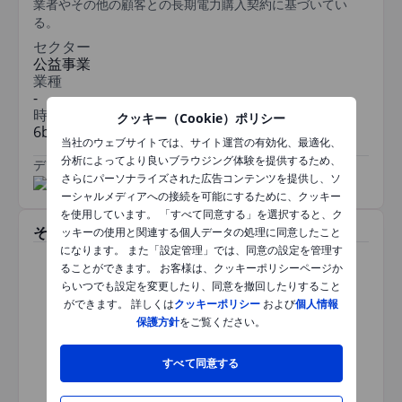
業者やその他の顧客との長期電力購入契約に基づいてい
る。
セクター
公益事業
業種
-
時価総額
クッキー（Cookie）ポリシー
6bn
当社のウェブサイトでは、サイト運営の有効化、最適化、
分析によってより良いブラウジング体験を提供するため、
データ提供元
/
さらにパーソナライズされた広告コンテンツを提供し、ソ
ーシャルメディアへの接続を可能にするために、クッキー
を使用しています。 「すべて同意する」を選択すると、ク
その他関連銘柄
ッキーの使用と関連する個人データの処理に同意したこと
になります。 また「設定管理」では、同意の設定を管理す
ることができます。 お客様は、クッキーポリシーページか
らいつでも設定を変更したり、同意を撤回したりすること
ができます。 詳しくは
クッキーポリシー
および
個人情報
保護方針
をご覧ください。
本銘柄では情報はご参照いただ
けません。ページを更新する
か、時間をおいて再度お試しく
すべて同意する
ださい。