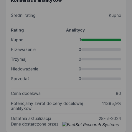
Konsensus analityków
Średni rating
Kupno
Rating
Analitycy
Kupno
1
Przeważenie
0
Trzymaj
0
Niedoważenie
0
Sprzedaż
0
Cena docelowa
80
Potencjalny zwrot do ceny docelowej
11395,9%
analityków
Ostatnia aktualizacja
28-lis-2024
Dane dostarczone przez