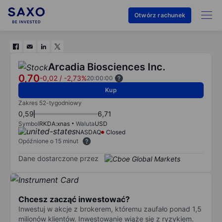
Otwórz rachunek
Arcadia Biosciences Inc.
0,70
-0,02
/
-2,73%
20:00:00
Kup
Zakres 52-tygodniowy
0,59
6,71
Symbol
RKDA:xnas
Waluta
USD
NASDAQ
Closed
Opóźnione o 15 minut
Dane dostarczone przez
Chcesz zacząć inwestować?
Inwestuj w akcje z brokerem, któremu zaufało ponad 1,5
milionów klientów. Inwestowanie wiąże się z ryzykiem.