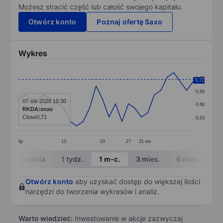
Możesz stracić część lub całość swojego kapitału.
Otwórz konto
Poznaj ofertę Saxo
Wykres
Chart
0,72
0,72
Line chart with 28 data points.
0,69
The chart has 1 X axis displaying categories.
07-sie-2026 15:30
0,66
RKDA:xnas
The chart has 1 Y axis displaying values. Data ranges 
Close
0,71
0,63
lip
13
20
27
31
sie
End of interactive chart.
W ciągu dnia
1 tydz.
1 m-c.
3 mies.
6 mies.
1 
Otwórz konto
aby uzyskać dostęp do większej ilości
narzędzi do tworzenia wykresów i analiz.
Warto wiedzieć:
Inwestowanie w akcje zazwyczaj