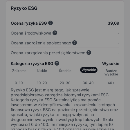
Ryzyko ESG
Ocena ryzyka ESG
39,09
Ocena środowiskowa
-
Ocena zagrożenia społecznego
-
Ocena zarządzania przedsiębiorstwem
-
Kategoria ryzyka ESG
Wysokie
Wysokie
Znikome
Niskie
Średnie
Bardzo
wysokie
0-10
10-20
20-30
30-40
40+
Ryzyko ESG jest miarą tego, jak sprawnie
przedsiębiorstwo zarządza istotnymi ryzykami ESG.
Kategoria ryzyka ESG Sustainalytics ma pomóc
inwestorom w zidentyfikowaniu i zrozumieniu istotnych
finansowo ryzyk ESG na poziomie przedsiębiorstwa oraz
sposobu, w jaki ryzyka te mogą wpłynąć na
długoterminowe wyniki inwestycji kapitałowych. Skala
wynosi od 0 do 100. Im mniejsze ryzyko, tym lepiej (0
oznacza brak ryzyka, a 100 oznacza najpoważniejsze