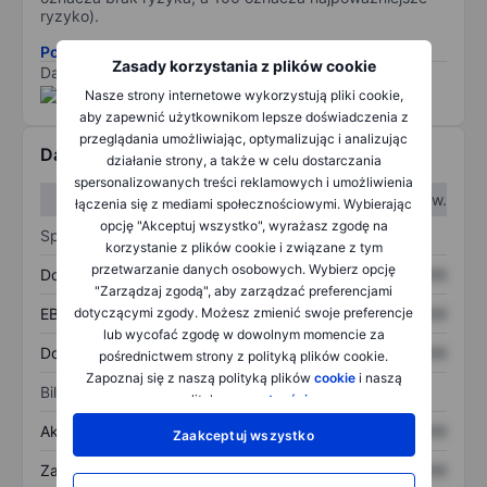
ryzyko).
Pobierz metodologię ryzyka ESG.
Zasady korzystania z plików cookie
Dane dostarczone przez
/
Nasze strony internetowe wykorzystują pliki cookie,
aby zapewnić użytkownikom lepsze doświadczenia z
przeglądania umożliwiając, optymalizując i analizując
Dane finansowe
działanie strony, a także w celu dostarczania
spersonalizowanych treści reklamowych i umożliwienia
W I kw.
W II kw.
łączenia się z mediami społecznościowymi. Wybierając
opcję "Akceptuj wszystko", wyrażasz zgodę na
Sprawozdanie z zysków
korzystanie z plików cookie i związane z tym
przetwarzanie danych osobowych. Wybierz opcję
Dochód
XXXXXXX
XXXXXXX
"Zarządzaj zgodą", aby zarządzać preferencjami
dotyczącymi zgody. Możesz zmienić swoje preferencje
EBITDA
XXXXXXX
XXXXXXX
lub wycofać zgodę w dowolnym momencie za
Dochód netto
XXXXXXX
XXXXXXX
pośrednictwem strony z polityką plików cookie.
Zapoznaj się z naszą polityką plików
cookie
i naszą
Bilans
polityką
prywatności
.
Aktywa ogółem
XXXXXXX
XXXXXXX
Zaakceptuj wszystko
Zadłużenie ogółem
XXXXXXX
XXXXXXX