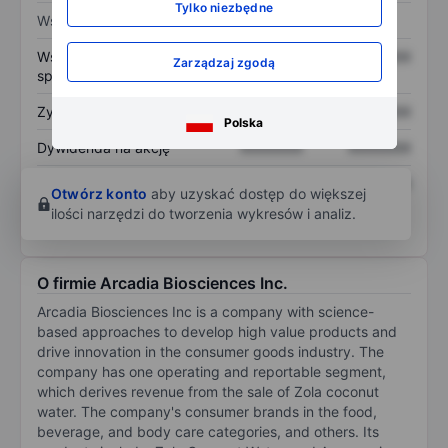
Tylko niezbędne
Wskaźniki
Współczynnik cena do
XXXXXXX
XXXXXXX
Zarządzaj zgodą
sprzedaży
Zysk na akcję
XXXXXXX
XXXXXXX
Polska
Dywidenda na akcję
XXXXXXX
XXXXXXX
Zwrot z kapitału
XXXXXXX
XXXXXXX
Otwórz konto
aby uzyskać dostęp do większej
własnego
ilości narzędzi do tworzenia wykresów i analiz.
O firmie Arcadia Biosciences Inc.
Arcadia Biosciences Inc is a company with science-
based approaches to develop high value products and
drive innovation in the consumer goods industry. The
company has one operating and reportable segment,
which derives revenue from the sale of Zola coconut
water. The company's consumer brands in the food,
beverage, and body care categories, and others. Its