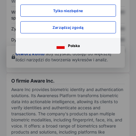
Wskaźniki
Tylko niezbędne
Współczynnik cena do
XXXXXXX
XXXXXXX
sprzedaży
Zarządzaj zgodą
Zysk na akcję
XXXXXXX
XXXXXXX
Dywidenda na akcję
XXXXXXX
XXXXXXX
Polska
Zwrot z kapitału
XXXXXXX
XXXXXXX
Otwórz konto
aby uzyskać dostęp do większej
własnego
ilości narzędzi do tworzenia wykresów i analiz.
O firmie Aware Inc.
Aware Inc provides biometric identity and authentication
solutions. Its Awareness Platform transforms biometric
data into actionable intelligence, allowing its clients to
verify identities and authenticate access and
transactions. The company's products span multiple
biometric modalities, including fingerprint, face, iris, and
voice. It offers: a broad range of biometrics software
products and solutions, including platforms like