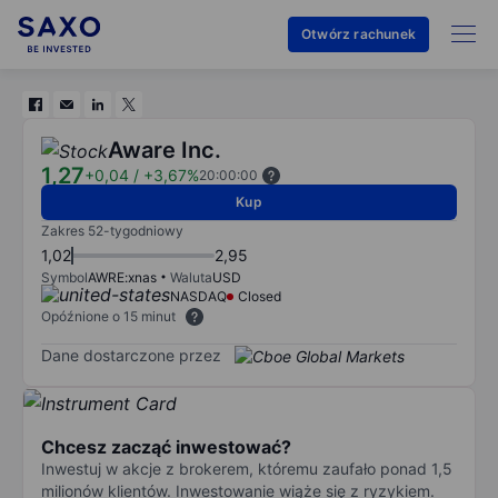
Otwórz rachunek
Aware Inc.
1,27
+0,04
/
+3,67%
20:00:00
Kup
Zakres 52-tygodniowy
1,02
2,95
Symbol
AWRE:xnas
Waluta
USD
NASDAQ
Closed
Opóźnione o 15 minut
Dane dostarczone przez
Chcesz zacząć inwestować?
Inwestuj w akcje z brokerem, któremu zaufało ponad 1,5
milionów klientów. Inwestowanie wiąże się z ryzykiem.