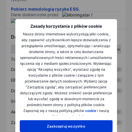
Pobierz metodologię ryzyka ESG.
Dane dostarczone przez
/
Zasady korzystania z plików cookie
Nasze strony internetowe wykorzystują pliki cookie,
Dane finansowe
aby zapewnić użytkownikom lepsze doświadczenia z
przeglądania umożliwiając, optymalizując i analizując
W I kw.
W II kw.
działanie strony, a także w celu dostarczania
spersonalizowanych treści reklamowych i umożliwienia
Sprawozdanie z zysków
łączenia się z mediami społecznościowymi. Wybierając
Dochód
XXXXXXX
XXXXXXX
opcję "Akceptuj wszystko", wyrażasz zgodę na
korzystanie z plików cookie i związane z tym
EBITDA
XXXXXXX
XXXXXXX
przetwarzanie danych osobowych. Wybierz opcję
"Zarządzaj zgodą", aby zarządzać preferencjami
Dochód netto
XXXXXXX
XXXXXXX
dotyczącymi zgody. Możesz zmienić swoje preferencje
lub wycofać zgodę w dowolnym momencie za
Bilans
pośrednictwem strony z polityką plików cookie.
Zapoznaj się z naszą polityką plików
cookie
i naszą
Aktywa ogółem
XXXXXXX
XXXXXXX
polityką
prywatności
.
Zadłużenie ogółem
XXXXXXX
XXXXXXX
Zaakceptuj wszystko