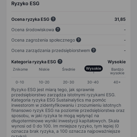
Ryzyko ESG
Ocena ryzyka ESG
31,85
Ocena środowiskowa
-
Ocena zagrożenia społecznego
-
Ocena zarządzania przedsiębiorstwem
-
Kategoria ryzyka ESG
Wysokie
Wysokie
Znikome
Niskie
Średnie
Bardzo
wysokie
0-10
10-20
20-30
30-40
40+
Ryzyko ESG jest miarą tego, jak sprawnie
przedsiębiorstwo zarządza istotnymi ryzykami ESG.
Kategoria ryzyka ESG Sustainalytics ma pomóc
inwestorom w zidentyfikowaniu i zrozumieniu istotnych
finansowo ryzyk ESG na poziomie przedsiębiorstwa oraz
sposobu, w jaki ryzyka te mogą wpłynąć na
długoterminowe wyniki inwestycji kapitałowych. Skala
wynosi od 0 do 100. Im mniejsze ryzyko, tym lepiej (0
oznacza brak ryzyka, a 100 oznacza najpoważniejsze
ryzyko).