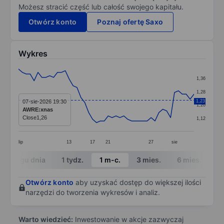
Możesz stracić część lub całość swojego kapitału.
Otwórz konto
Poznaj ofertę Saxo
Wykres
Chart
1,36
Line chart with 46 data points.
1,28
The chart has 1 X axis displaying categories.
07-sie-2026 19:30
1,23
1,20
AWRE:xnas
The chart has 1 Y axis displaying values. Data ranges f
Close
1,26
1,12
lip
13
17
21
27
sie
End of interactive chart.
W ciągu dnia
1 tydz.
1 m-c.
3 mies.
6 mies.
1 
Otwórz konto
aby uzyskać dostęp do większej ilości
narzędzi do tworzenia wykresów i analiz.
Warto wiedzieć:
Inwestowanie w akcje zazwyczaj